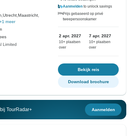
Aanmelden
to unlock savings
Prijs gebaseerd op privé
n,
Utrecht,
Maastricht,
tweepersoonskamer
+1 meer
om
2 apr. 2027
7 apr. 2027
nees
10+ plaatsen
10+ plaatsen
l Limited
over
over
Bekijk reis
Download brochure
n bij TourRadar+
Aanmelden