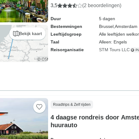
3,5
(2 beoordelingen)
Duur
5 dagen
Bestemmingen
Brussel,
Amsterdam
Bekijk kaart
Leeftijdsgroep
Alle leeftijden welk
Taal
Alleen: Engels
Reisorganisatie
STM Tours LLC
Roadtrips & Zelf rijden
4 daagse rondreis door Amst
huurauto