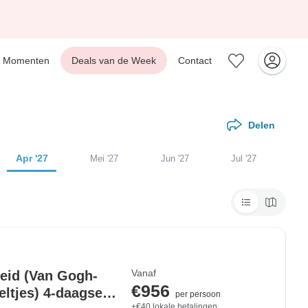
Momenten
Deals van de Week
Contact
Delen
Apr '27
Mei '27
Jun '27
Jul '27
Vanaf
heid (Van Gogh-
€956
eltjes) 4-daagse
per persoon
+€40 lokale betalingen