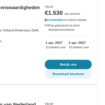
Vanaf
zienswaardigheden
€1.530
per persoon
Aanmelden
to unlock savings
Prijs gebaseerd op privé
tweepersoonskamer
n Holland,
Rotterdam,
Delft,
om
1 apr. 2027
2 apr. 2027
10 plekken over
10 plekken over
Bekijk reis
Download brochure
Vanaf
en van Nederland