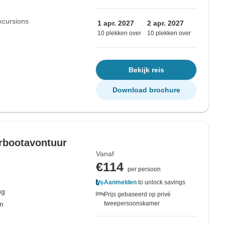
xcursions
1 apr. 2027
2 apr. 2027
10 plekken over
10 plekken over
Bekijk reis
Download brochure
erbootavontuur
Vanaf
€114
per persoon
Aanmelden
to unlock savings
ug
Prijs gebaseerd op privé
om
tweepersoonskamer