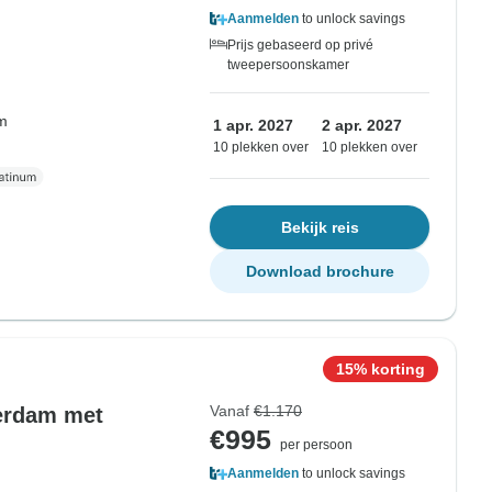
Aanmelden
to unlock savings
Prijs gebaseerd op privé
tweepersoonskamer
om
1 apr. 2027
2 apr. 2027
10 plekken over
10 plekken over
Bekijk reis
Download brochure
15% korting
Vanaf
€1.170
erdam met
€995
per persoon
Aanmelden
to unlock savings