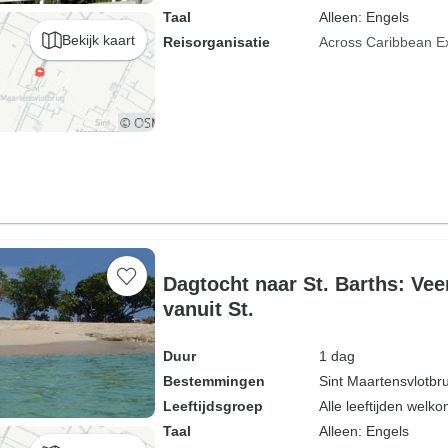
Taal
Alleen: Engels
Bekijk kaart
Reisorganisatie
Across Caribbean E
Dagtocht naar St. Barths: Ve
vanuit St.
Duur
1 dag
Bestemmingen
Sint Maartensvlotbr
Leeftijdsgroep
Alle leeftijden welk
Taal
Alleen: Engels