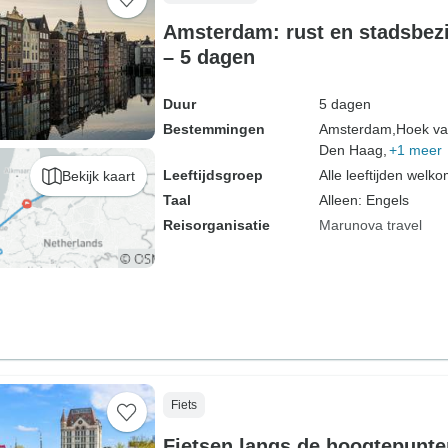
Amsterdam: rust en stadsbe
– 5 dagen
Duur
5 dagen
Bestemmingen
Amsterdam,
Hoek va
Den Haag,
+1 meer
Leeftijdsgroep
Alle leeftijden welk
Bekijk kaart
Taal
Alleen: Engels
Reisorganisatie
Marunova travel
Fiets
Fietsen langs de hoogtepunt