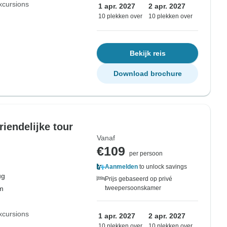
xcursions
1 apr. 2027
2 apr. 2027
10 plekken over
10 plekken over
Bekijk reis
Download brochure
riendelijke tour
Vanaf
€109
per persoon
Aanmelden
to unlock savings
ug
Prijs gebaseerd op privé
om
tweepersoonskamer
xcursions
1 apr. 2027
2 apr. 2027
10 plekken over
10 plekken over