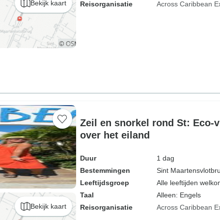
Bekijk kaart
Reisorganisatie
Across Caribbean E
Zeil en snorkel rond St: Eco-v
over het eiland
Duur
1 dag
Bestemmingen
Sint Maartensvlotbr
Leeftijdsgroep
Alle leeftijden welk
Taal
Alleen: Engels
Bekijk kaart
Reisorganisatie
Across Caribbean E