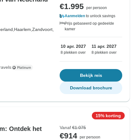
€1.995
per persoon
Aanmelden
to unlock savings
Prijs gebaseerd op gedeelde
erland,
Haarlem,
Zandvoort,
kamer
10 apr. 2027
11 apr. 2027
8 plekken over
8 plekken over
ravels
Bekijk reis
Download brochure
15% korting
Vanaf
€1.075
m: Ontdek het
€914
per persoon