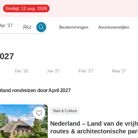
Eindigt:
12 aug. 2026
Apr '27
2
Bestemmingen
Avonturenstijlen
2027
Feb '27
Dec '26
Jan '27
Maa '27
land rondreizen door April 2027
Stad & Cultuur
Nederland – Land van de vrij
routes & architectonische par