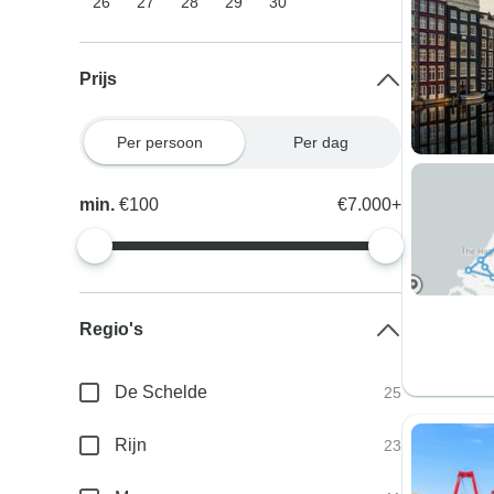
26
27
28
29
30
Prijs
Per persoon
Per dag
min.
€100
€7.000+
Regio's
De Schelde
25
Rijn
23