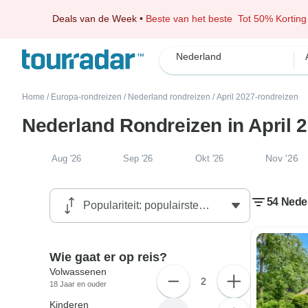
Deals van de Week
•
Beste van het beste
Tot 50% Korting
Nederland
Home
/
Europa-rondreizen
/
Nederland rondreizen
/
April 2027-rondreizen
Nederland Rondreizen in April 
Nov '26
Aug '26
Sep '26
Okt '26
54 Neder
Wie gaat er op reis?
Volwassenen
2
18 Jaar en ouder
Kinderen