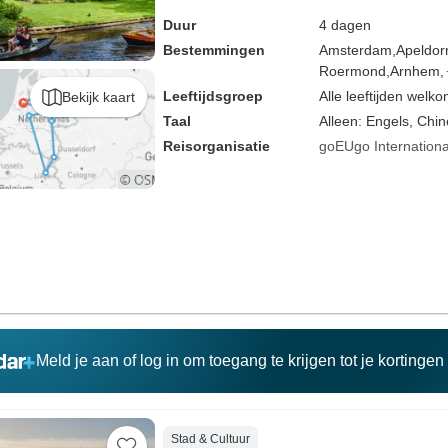
rondreis
Duur
4 dagen
Bestemmingen
Amsterdam,
Apeldor
Roermond,
Arnhem,
Leeftijdsgroep
Alle leeftijden welk
Bekijk kaart
Taal
Alleen: Engels, Chi
Reisorganisatie
goEUgo Internationa
Meld je aan of log in om toegang te krijgen tot je kortinge
Stad & Cultuur