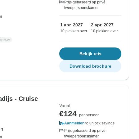
Prijs gebaseerd op privé
tweepersoonskamer
om
1 apr. 2027
2 apr. 2027
10 plekken over
10 plekken over
Bekijk reis
Download brochure
adijs - Cruise
Vanaf
€124
per persoon
Aanmelden
to unlock savings
ug
Prijs gebaseerd op privé
om
tweepersoonskamer