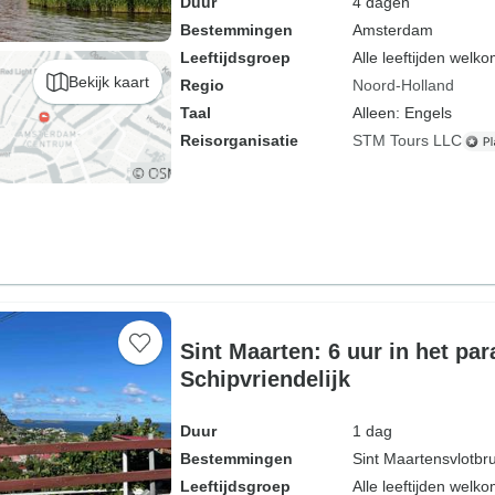
Duur
4 dagen
Bestemmingen
Amsterdam
Leeftijdsgroep
Alle leeftijden welk
Bekijk kaart
Regio
Noord-Holland
Taal
Alleen: Engels
Reisorganisatie
STM Tours LLC
Sint Maarten: 6 uur in het par
Schipvriendelijk
Duur
1 dag
Bestemmingen
Sint Maartensvlotbr
Leeftijdsgroep
Alle leeftijden welk