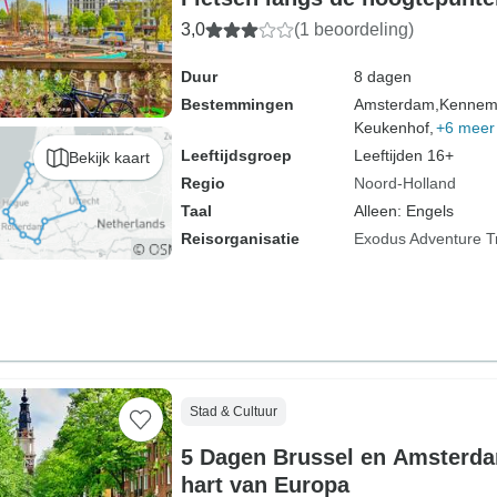
3,0
(1 beoordeling)
Duur
8 dagen
Bestemmingen
Amsterdam,
Kennem
Keukenhof,
+6 meer
Leeftijdsgroep
Leeftijden 16+
Bekijk kaart
Regio
Noord-Holland
Taal
Alleen: Engels
Reisorganisatie
Exodus Adventure T
Stad & Cultuur
5 Dagen Brussel en Amsterda
hart van Europa