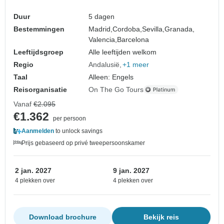
Duur
5 dagen
Bestemmingen
Madrid,
Cordoba,
Sevilla,
Granada,
Valencia,
Barcelona
Leeftijdsgroep
Alle leeftijden welkom
Regio
Andalusië
+1 meer
Taal
Alleen: Engels
Reisorganisatie
On The Go Tours
Vanaf
€2.095
€1.362
per persoon
Aanmelden
to unlock savings
Prijs gebaseerd op privé tweepersoonskamer
2 jan. 2027
9 jan. 2027
4 plekken over
4 plekken over
Download brochure
Bekijk reis