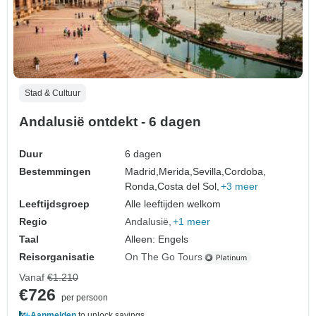
Stad & Cultuur
Andalusië ontdekt - 6 dagen
Duur
6 dagen
Bestemmingen
Madrid,
Merida,
Sevilla,
Cordoba,
Ronda,
Costa del Sol,
+3 meer
Leeftijdsgroep
Alle leeftijden welkom
Regio
Andalusië
+1 meer
Taal
Alleen: Engels
Reisorganisatie
On The Go Tours
Vanaf
€1.210
€726
per persoon
Aanmelden
to unlock savings