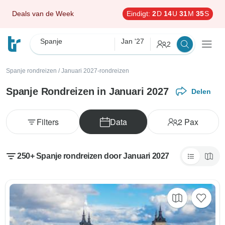
Deals van de Week
Eindigt:
2
D
14
U
31
M
34
S
Spanje
Jan '27
2
Spanje rondreizen
/
Januari 2027-rondreizen
Spanje Rondreizen in Januari 2027
Delen
Filters
Data
2
Pax
250+ Spanje rondreizen door Januari 2027