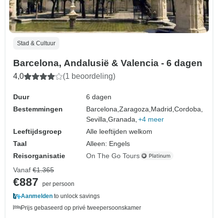
Stad & Cultuur
Barcelona, Andalusië & Valencia - 6 dagen
4,0
(1 beoordeling)
Duur
6 dagen
Bestemmingen
Barcelona,
Zaragoza,
Madrid,
Cordoba,
Sevilla,
Granada,
+4 meer
Leeftijdsgroep
Alle leeftijden welkom
Taal
Alleen: Engels
Reisorganisatie
On The Go Tours
Vanaf
€1.365
€887
per persoon
Aanmelden
to unlock savings
Prijs gebaseerd op privé tweepersoonskamer