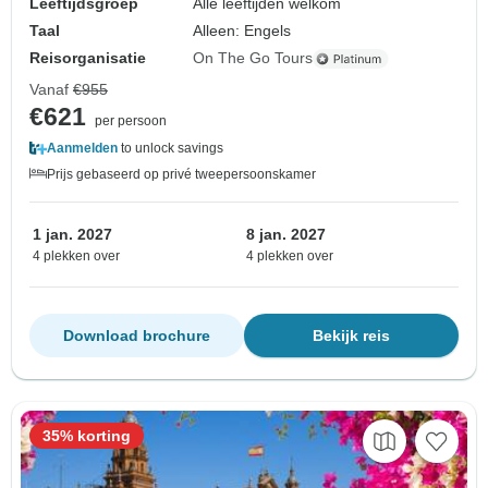
Leeftijdsgroep
Alle leeftijden welkom
Taal
Alleen: Engels
Reisorganisatie
On The Go Tours
Vanaf
€955
€621
per persoon
Aanmelden
to unlock savings
Prijs gebaseerd op privé tweepersoonskamer
1 jan. 2027
8 jan. 2027
4 plekken over
4 plekken over
Download brochure
Bekijk reis
35% korting