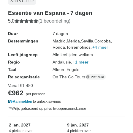
Stad & Cultuur
Essentie van Espana - 7 dagen
5,0
(1 beoordeling)
Duur
7 dagen
Bestemmingen
Madrid,
Merida,
Sevilla,
Cordoba,
Ronda,
Torremolinos,
+4 meer
Leeftijdsgroep
Alle leeftijden welkom
Regio
Andalusië
+1 meer
Taal
Alleen: Engels
Reisorganisatie
On The Go Tours
Vanaf
€1.480
€962
per persoon
Aanmelden
to unlock savings
Prijs gebaseerd op privé tweepersoonskamer
2 jan. 2027
9 jan. 2027
4 plekken over
4 plekken over