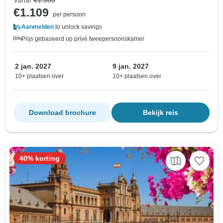
Vanaf
€1.305
€1.109
per persoon
Aanmelden
to unlock savings
Prijs gebaseerd op privé tweepersoonskamer
2 jan. 2027
9 jan. 2027
10+ plaatsen over
10+ plaatsen over
Download brochure
Bekijk reis
40% korting