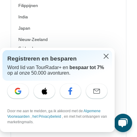
Filippijnen
India
Japan
Nieuw-Zeeland
Sri Lanka
Registreren en besparen
Tanzania
Word lid van TourRadar+ en
bespaar tot 7%
Thailand
op al onze 50.000 avonturen.
Vietnam
Denemarken
Donau riviercruises
Door me aan te melden, ga ik akkoord met de
Algemene
Griekenland
Voorwaarden
,
het Privacybeleid
, en met het ontvangen van
marketingmails.
Griekse eilanden