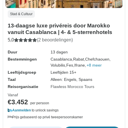
Stad & Cultuur
13-daagse luxe privéreis door Marokko
vanuit Casablanca | 4- & 5-sterrenhotels
5,0
(2 beoordelingen)
Duur
13 dagen
Bestemmingen
Casablanca,
Rabat,
Chefchaouen,
Volubilis,
Fes,
Ifrane,
+8 meer
Leeftijdsgroep
Leeftijden 15+
Taal
Alleen: Engels, Spaans
Reisorganisatie
Flawless Morocco Tours
Vanaf
€3.452
per persoon
Aanmelden
to unlock savings
Prijs gebaseerd op privé tweepersoonskamer