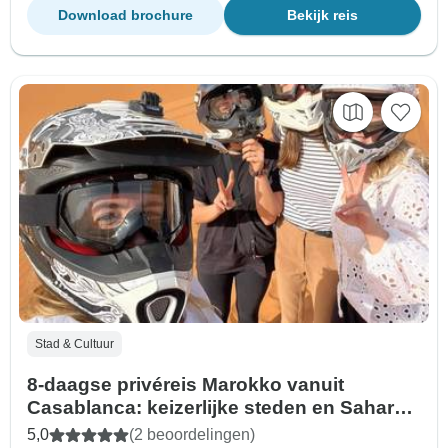
Download brochure
Bekijk reis
Stad & Cultuur
8-daagse privéreis Marokko vanuit
Casablanca: keizerlijke steden en Sahara-
avontuur
5,0
(2 beoordelingen)