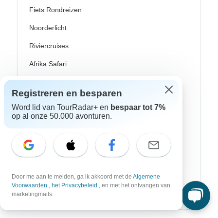
Fiets Rondreizen
Noorderlicht
Riviercruises
Afrika Safari
Wandeltochten
Registreren en besparen
Culturele Rondreizen
Word lid van TourRadar+ en
bespaar tot 7%
op al onze 50.000 avonturen.
Bus Rondreizen
Trein / Spoor Reizen
Strand Rondreizen
Familie Rondreizen
Door me aan te melden, ga ik akkoord met de
Algemene
Voorwaarden
,
het Privacybeleid
, en met het ontvangen van
Privé Rondreizen
marketingmails.