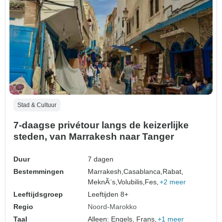
Stad & Cultuur
7-daagse privétour langs de keizerlijke
steden, van Marrakesh naar Tanger
Duur
7 dagen
Bestemmingen
Marrakesh,
Casablanca,
Rabat,
MeknÃ¨s,
Volubilis,
Fes,
+2 meer
Leeftijdsgroep
Leeftijden 8+
Regio
Noord-Marokko
Taal
Alleen: Engels, Frans,
+1 meer