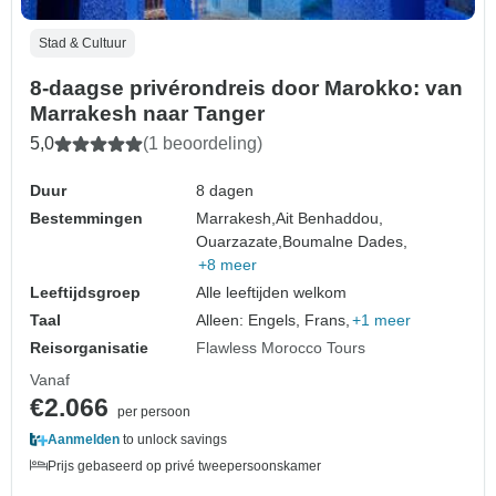
Stad & Cultuur
8-daagse privérondreis door Marokko: van
Marrakesh naar Tanger
5,0
(1 beoordeling)
Duur
8 dagen
Bestemmingen
Marrakesh,
Ait Benhaddou,
Ouarzazate,
Boumalne Dades,
+8 meer
Leeftijdsgroep
Alle leeftijden welkom
Taal
Alleen: Engels, Frans,
+1 meer
Reisorganisatie
Flawless Morocco Tours
Vanaf
€2.066
per persoon
Aanmelden
to unlock savings
Prijs gebaseerd op privé tweepersoonskamer