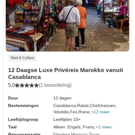
Stad & Cultuur
12 Daagse Luxe Privéreis Marokko vanuit
Casablanca
5,0
(1 beoordeling)
Duur
12 dagen
Bestemmingen
Casablanca,
Rabat,
Chefchaouen,
Volubilis,
Fes,
Ifrane,
+12 meer
Leeftijdsgroep
Leeftijden 10+
Taal
Alleen: Engels, Frans,
+1 meer
Reisorganisatie
Flawless Morocco Tours