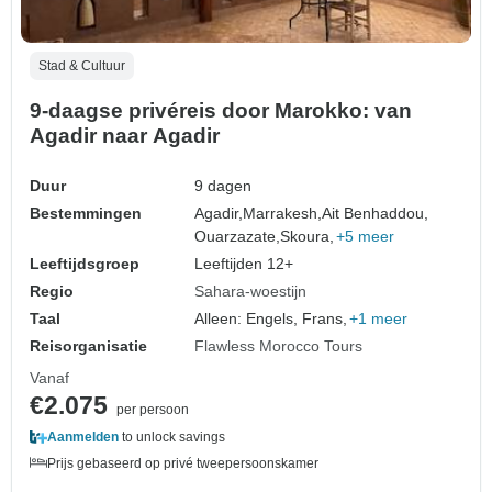
Stad & Cultuur
9-daagse privéreis door Marokko: van
Agadir naar Agadir
Duur
9 dagen
Bestemmingen
Agadir,
Marrakesh,
Ait Benhaddou,
Ouarzazate,
Skoura,
+5 meer
Leeftijdsgroep
Leeftijden 12+
Regio
Sahara-woestijn
Taal
Alleen: Engels, Frans,
+1 meer
Reisorganisatie
Flawless Morocco Tours
Vanaf
€2.075
per persoon
Aanmelden
to unlock savings
Prijs gebaseerd op privé tweepersoonskamer