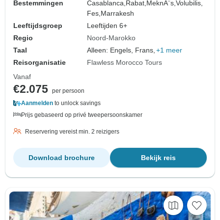
Bestemmingen
Casablanca,
Rabat,
MeknÃ¨s,
Volubilis,
Fes,
Marrakesh
Leeftijdsgroep
Leeftijden 6+
Regio
Noord-Marokko
Taal
Alleen: Engels, Frans,
+1 meer
Reisorganisatie
Flawless Morocco Tours
Vanaf
€2.075
per persoon
Aanmelden
to unlock savings
Prijs gebaseerd op privé tweepersoonskamer
Reservering vereist min. 2 reizigers
Download brochure
Bekijk reis