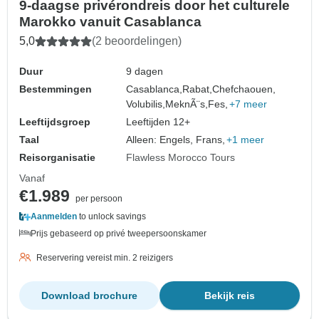
9-daagse privérondreis door het culturele
Marokko vanuit Casablanca
5,0
(2 beoordelingen)
Duur
9 dagen
Bestemmingen
Casablanca,
Rabat,
Chefchaouen,
Volubilis,
MeknÃ¨s,
Fes,
+7 meer
Leeftijdsgroep
Leeftijden 12+
Taal
Alleen: Engels, Frans,
+1 meer
Reisorganisatie
Flawless Morocco Tours
Vanaf
€1.989
per persoon
Aanmelden
to unlock savings
Prijs gebaseerd op privé tweepersoonskamer
Reservering vereist min. 2 reizigers
Download brochure
Bekijk reis