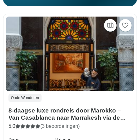
Oude Wonderen
8-daagse luxe rondreis door Marokko –
Van Casablanca naar Marrakesh via de
woestijn
5,0
(3 beoordelingen)
Duur
8 dagen