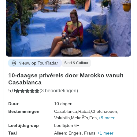
Nieuw op TourRadar
Stad & Cultuur
10-daagse privéreis door Marokko vanuit
Casablanca
5,0
(3 beoordelingen)
Duur
10 dagen
Bestemmingen
Casablanca,
Rabat,
Chefchaouen,
Volubilis,
MeknÃ¨s,
Fes,
+9 meer
Leeftijdsgroep
Leeftijden 6+
Taal
Alleen: Engels, Frans,
+1 meer