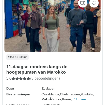
Stad & Cultuur
11-daagse rondreis langs de
hoogtepunten van Marokko
5,0
(3 beoordelingen)
Duur
11 dagen
Bestemmingen
Casablanca,
Chefchaouen,
Volubilis,
MeknÃ¨s,
Fes,
Ifrane,
+11 meer