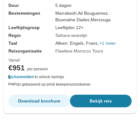
Duur
5 dagen
Bestemmingen
Marrakesh,
Ait Bouguemez,
Boumalne Dades,
Merzouga
Leeftijdsgroep
Leeftijden 12+
Regio
Sahara-woestijn
Taal
Alleen: Engels, Frans,
+1 meer
Reisorganisatie
Flawless Morocco Tours
Vanaf
€951
per persoon
Aanmelden
to unlock savings
Prijs gebaseerd op privé tweepersoonskamer
Download brochure
Bekijk reis