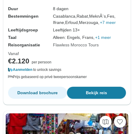
Duur
8 dagen
Bestemmingen
Casablanca,
Rabat,
MeknÃ¨s,
Fes,
Ifrane,
Erfoud,
Merzouga,
+7 meer
Leeftijdsgroep
Leeftijden 13+
Taal
Alleen: Engels, Frans,
+1 meer
Reisorganisatie
Flawless Morocco Tours
Vanaf
€2.120
per persoon
Aanmelden
to unlock savings
Prijs gebaseerd op privé tweepersoonskamer
Download brochure
Bekijk reis