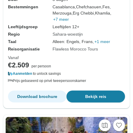
Bestemmingen
Casablanca,
Chefchaouen,
Fes,
Merzouga,
Erg Chebbi,
Khamlia,
+7 meer
Leeftijdsgroep
Leeftijden 12+
Regio
Sahara-woestijn
Taal
Alleen: Engels, Frans,
+1 meer
Reisorganisatie
Flawless Morocco Tours
Vanaf
€2.509
per persoon
Aanmelden
to unlock savings
Prijs gebaseerd op privé tweepersoonskamer
Download brochure
Bekijk reis