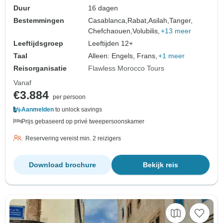
Duur
16 dagen
Bestemmingen
Casablanca,
Rabat,
Asilah,
Tanger,
Chefchaouen,
Volubilis,
+13 meer
Leeftijdsgroep
Leeftijden 12+
Taal
Alleen: Engels, Frans,
+1 meer
Reisorganisatie
Flawless Morocco Tours
Vanaf
€3.884
per persoon
Aanmelden
to unlock savings
Prijs gebaseerd op privé tweepersoonskamer
Reservering vereist min. 2 reizigers
Download brochure
Bekijk reis