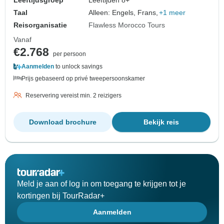
Leeftijdsgroep
Leeftijden 8+
Taal
Alleen: Engels, Frans,
+1 meer
Reisorganisatie
Flawless Morocco Tours
Vanaf
€2.768
per persoon
Aanmelden
to unlock savings
Prijs gebaseerd op privé tweepersoonskamer
Reservering vereist min. 2 reizigers
Download brochure
Bekijk reis
Meld je aan of log in om toegang te krijgen tot je
kortingen bij TourRadar+
Aanmelden