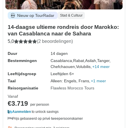
Nieuw op TourRadar
Stad & Cultuur
14-daagse ultieme rondreis door Marokko:
van Casablanca naar de Sahara
5,0
(2 beoordelingen)
Duur
14 dagen
Bestemmingen
Casablanca,
Rabat,
Asilah,
Tanger,
Chefchaouen,
Volubilis,
+14 meer
Leeftijdsgroep
Leeftijden 6+
Taal
Alleen: Engels, Frans,
+1 meer
Reisorganisatie
Flawless Morocco Tours
Vanaf
€3.719
per persoon
Aanmelden
to unlock savings
Prijs gebaseerd op privé tweepersoonskamer