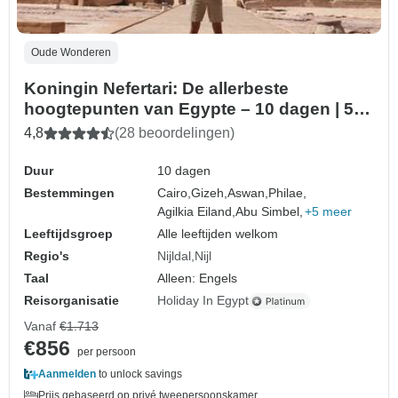
Oude Wonderen
Koningin Nefertari: De allerbeste
hoogtepunten van Egypte – 10 dagen | 5-
sterrenaccommodatie
4,8
(28 beoordelingen)
Duur
10 dagen
Bestemmingen
Cairo,
Gizeh,
Aswan,
Philae,
Agilkia Eiland,
Abu Simbel,
+5 meer
Leeftijdsgroep
Alle leeftijden welkom
Regio's
Nijldal
Nijl
Taal
Alleen: Engels
Reisorganisatie
Holiday In Egypt
Vanaf
€1.713
€856
per persoon
Aanmelden
to unlock savings
Prijs gebaseerd op privé tweepersoonskamer