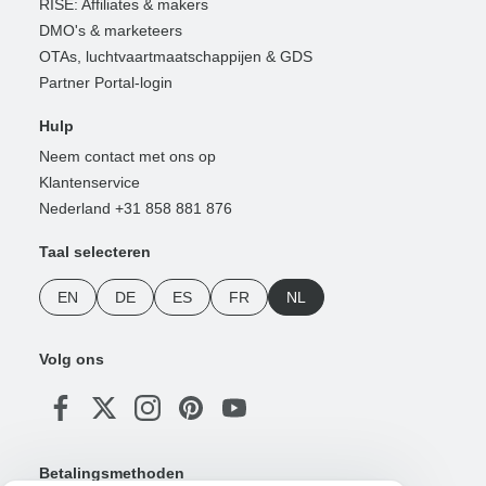
RISE: Affiliates & makers
DMO's & marketeers
OTAs, luchtvaartmaatschappijen & GDS
Partner Portal-login
Hulp
Neem contact met ons op
Klantenservice
Nederland +31 858 881 876
Taal selecteren
EN
DE
ES
FR
NL
Volg ons
Betalingsmethoden