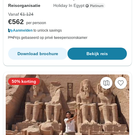
Reisorganisatie
Holiday In Egypt
Vanaf
€1.124
€562
per persoon
Aanmelden
to unlock savings
Prijs gebaseerd op privé tweepersoonskamer
Download brochure
Bekijk reis
50% korting