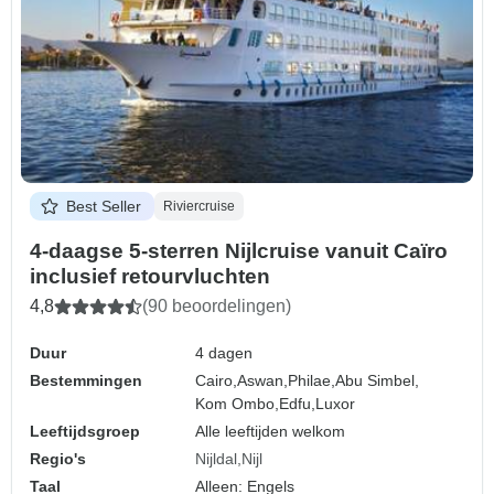
Best Seller
Riviercruise
4-daagse 5-sterren Nijlcruise vanuit Caïro
inclusief retourvluchten
4,8
(90 beoordelingen)
Duur
4 dagen
Bestemmingen
Cairo,
Aswan,
Philae,
Abu Simbel,
Kom Ombo,
Edfu,
Luxor
Leeftijdsgroep
Alle leeftijden welkom
Regio's
Nijldal
Nijl
Taal
Alleen: Engels