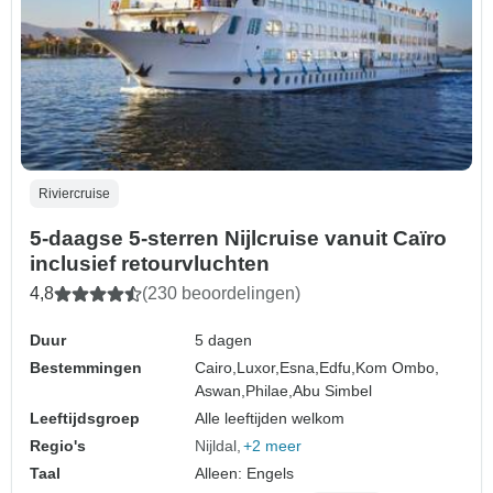
Riviercruise
5-daagse 5-sterren Nijlcruise vanuit Caïro
inclusief retourvluchten
4,8
(230 beoordelingen)
Duur
5 dagen
Bestemmingen
Cairo,
Luxor,
Esna,
Edfu,
Kom Ombo,
Aswan,
Philae,
Abu Simbel
Leeftijdsgroep
Alle leeftijden welkom
Regio's
Nijldal
+2 meer
Taal
Alleen: Engels