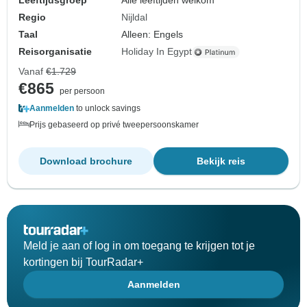
Leeftijdsgroep
Alle leeftijden welkom
Regio
Nijldal
Taal
Alleen: Engels
Reisorganisatie
Holiday In Egypt
Vanaf
€1.729
€865
per persoon
Aanmelden
to unlock savings
Prijs gebaseerd op privé tweepersoonskamer
Download brochure
Bekijk reis
Meld je aan of log in om toegang te krijgen tot je
kortingen bij TourRadar+
Aanmelden