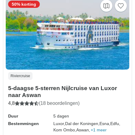
50% korting
Riviercruise
5-daagse 5-sterren Nijlcruise van Luxor
naar Aswan
4,8
(18 beoordelingen)
Duur
5 dagen
Bestemmingen
Luxor,
Dal der Koningen,
Esna,
Edfu,
Kom Ombo,
Aswan,
+1 meer