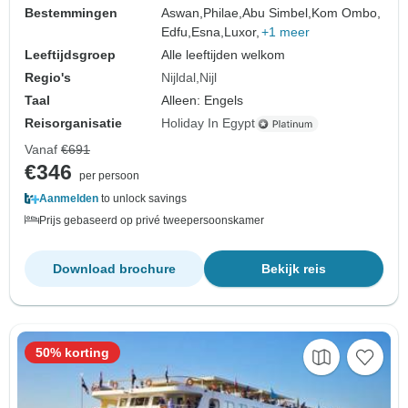
Bestemmingen
Aswan,
Philae,
Abu Simbel,
Kom Ombo,
Edfu,
Esna,
Luxor,
+1 meer
Leeftijdsgroep
Alle leeftijden welkom
Regio's
Nijldal
Nijl
Taal
Alleen: Engels
Reisorganisatie
Holiday In Egypt
Vanaf
€691
€346
per persoon
Aanmelden
to unlock savings
Prijs gebaseerd op privé tweepersoonskamer
Download brochure
Bekijk reis
50% korting