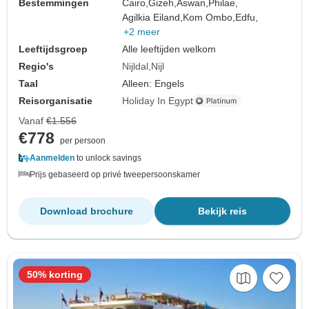
Bestemmingen
Cairo,
Gizeh,
Aswan,
Philae,
Agilkia Eiland,
Kom Ombo,
Edfu,
+2 meer
Leeftijdsgroep
Alle leeftijden welkom
Regio's
Nijldal
Nijl
Taal
Alleen: Engels
Reisorganisatie
Holiday In Egypt
Vanaf
€1.556
€778
per persoon
Aanmelden
to unlock savings
Prijs gebaseerd op privé tweepersoonskamer
Download brochure
Bekijk reis
50% korting