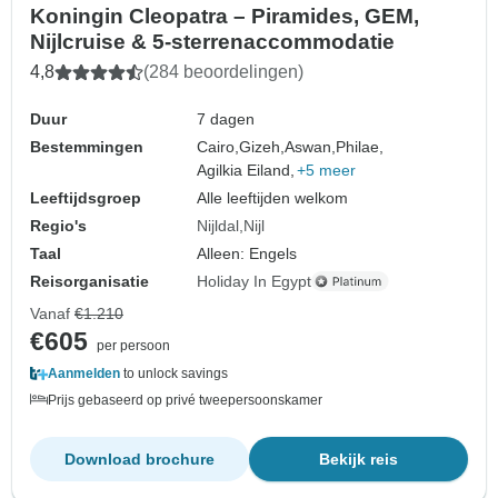
Koningin Cleopatra – Piramides, GEM,
Nijlcruise & 5-sterrenaccommodatie
4,8
(284 beoordelingen)
Duur
7 dagen
Bestemmingen
Cairo,
Gizeh,
Aswan,
Philae,
Agilkia Eiland,
+5 meer
Leeftijdsgroep
Alle leeftijden welkom
Regio's
Nijldal
Nijl
Taal
Alleen: Engels
Reisorganisatie
Holiday In Egypt
Vanaf
€1.210
€605
per persoon
Aanmelden
to unlock savings
Prijs gebaseerd op privé tweepersoonskamer
Download brochure
Bekijk reis