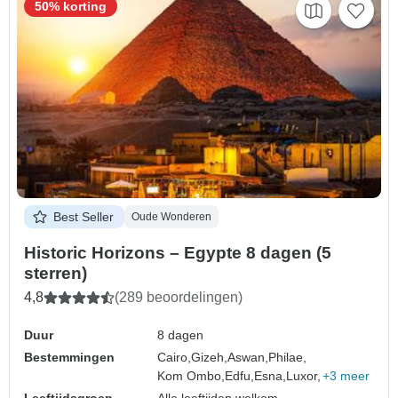
50% korting
Best Seller
Oude Wonderen
Historic Horizons – Egypte 8 dagen (5
sterren)
4,8
(289 beoordelingen)
Duur
8 dagen
Bestemmingen
Cairo,
Gizeh,
Aswan,
Philae,
Kom Ombo,
Edfu,
Esna,
Luxor,
+3 meer