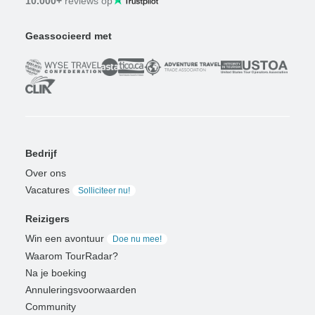
10.000+
reviews op
Geassocieerd met
Bedrijf
Over ons
Vacatures
Solliciteer nu!
Reizigers
Win een avontuur
Doe nu mee!
Waarom TourRadar?
Na je boeking
Annuleringsvoorwaarden
Community