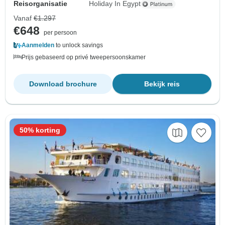
Reisorganisatie
Holiday In Egypt
Vanaf
€1.297
€648
per persoon
Aanmelden
to unlock savings
Prijs gebaseerd op privé tweepersoonskamer
Download brochure
Bekijk reis
50% korting