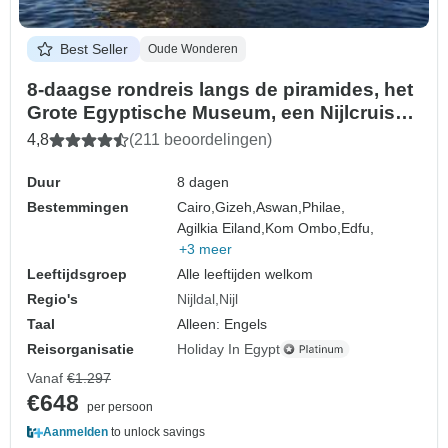
Best Seller
Oude Wonderen
8-daagse rondreis langs de piramides, het
Grote Egyptische Museum, een Nijlcruise,
Aswan, Abu Simbel, Luxor en Hurghada
4,8
(211 beoordelingen)
Duur
8 dagen
Bestemmingen
Cairo,
Gizeh,
Aswan,
Philae,
Agilkia Eiland,
Kom Ombo,
Edfu,
+3 meer
Leeftijdsgroep
Alle leeftijden welkom
Regio's
Nijldal
Nijl
Taal
Alleen: Engels
Reisorganisatie
Holiday In Egypt
Vanaf
€1.297
€648
per persoon
Aanmelden
to unlock savings