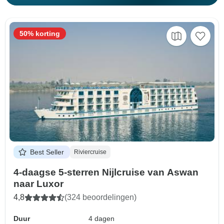
50% korting
Best Seller
Riviercruise
4-daagse 5-sterren Nijlcruise van Aswan
naar Luxor
4,8
(324 beoordelingen)
Duur
4 dagen