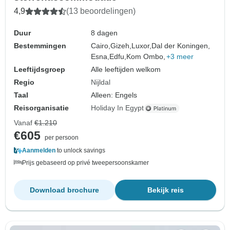
4,9
(13 beoordelingen)
Duur
8 dagen
Bestemmingen
Cairo,
Gizeh,
Luxor,
Dal der Koningen,
Esna,
Edfu,
Kom Ombo,
+3 meer
Leeftijdsgroep
Alle leeftijden welkom
Regio
Nijldal
Taal
Alleen: Engels
Reisorganisatie
Holiday In Egypt
Vanaf
€1.210
€605
per persoon
Aanmelden
to unlock savings
Prijs gebaseerd op privé tweepersoonskamer
Download brochure
Bekijk reis