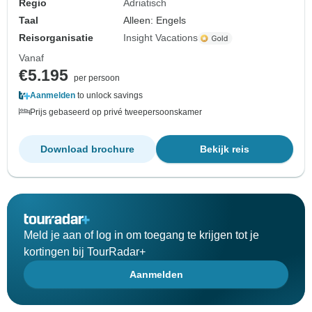
Regio
Adriatisch
Taal
Alleen: Engels
Reisorganisatie
Insight Vacations
Vanaf
€5.195
per persoon
Aanmelden
to unlock savings
Prijs gebaseerd op privé tweepersoonskamer
Download brochure
Bekijk reis
Meld je aan of log in om toegang te krijgen tot je
kortingen bij TourRadar+
Aanmelden