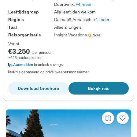
Dubrovnik,
+4 meer
Leeftijdsgroep
Alle leeftijden welkom
Regio's
Dalmatië
Adriatisch
+1 meer
Taal
Alleen: Engels
Reisorganisatie
Insight Vacations
Vanaf
€3.250
per persoon
+€25 aanloopkosten
Aanmelden
to unlock savings
Prijs gebaseerd op privé tweepersoonskamer
Download brochure
Bekijk reis