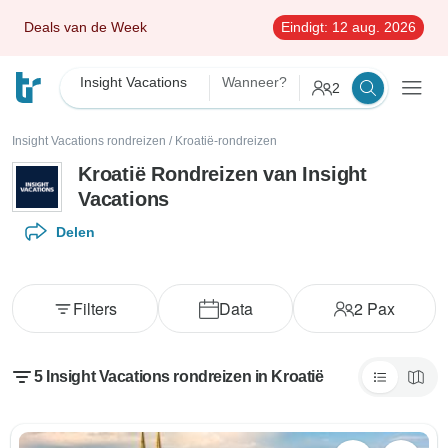
Deals van de Week
Eindigt:
12 aug. 2026
Insight Vacations
Wanneer?
2
Insight Vacations rondreizen
/
Kroatië-rondreizen
Kroatië Rondreizen van Insight
Vacations
Delen
Filters
Data
2
Pax
5 Insight Vacations rondreizen in Kroatië