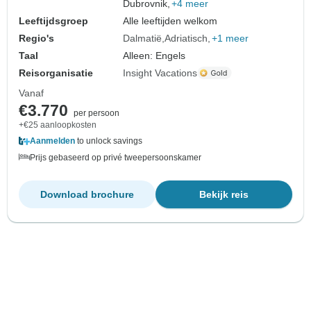
Dubrovnik,
+4 meer
Leeftijdsgroep
Alle leeftijden welkom
Regio's
Dalmatië
Adriatisch
+1 meer
Taal
Alleen: Engels
Reisorganisatie
Insight Vacations
Vanaf
€3.770
per persoon
+€25 aanloopkosten
Aanmelden
to unlock savings
Prijs gebaseerd op privé tweepersoonskamer
Download brochure
Bekijk reis