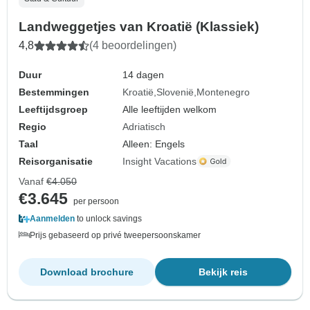
Landweggetjes van Kroatië (Klassiek)
4,8
(4 beoordelingen)
Duur
14 dagen
Bestemmingen
Kroatië
Slovenië
Montenegro
Leeftijdsgroep
Alle leeftijden welkom
Regio
Adriatisch
Taal
Alleen: Engels
Reisorganisatie
Insight Vacations
Vanaf
€4.050
€3.645
per persoon
Aanmelden
to unlock savings
Prijs gebaseerd op privé tweepersoonskamer
Download brochure
Bekijk reis