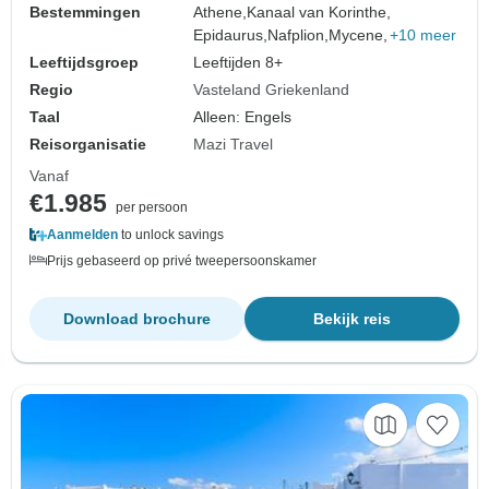
Bestemmingen
Athene,
Kanaal van Korinthe,
Epidaurus,
Nafplion,
Mycene,
+10 meer
Leeftijdsgroep
Leeftijden 8+
Regio
Vasteland Griekenland
Taal
Alleen: Engels
Reisorganisatie
Mazi Travel
Vanaf
€1.985
per persoon
Aanmelden
to unlock savings
Prijs gebaseerd op privé tweepersoonskamer
Download brochure
Bekijk reis