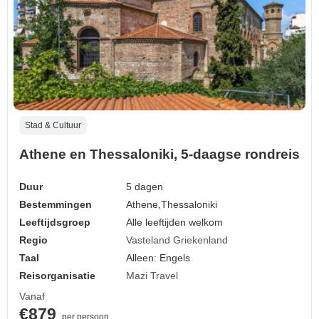
Stad & Cultuur
Athene en Thessaloniki, 5-daagse rondreis
Duur
5 dagen
Bestemmingen
Athene,
Thessaloniki
Leeftijdsgroep
Alle leeftijden welkom
Regio
Vasteland Griekenland
Taal
Alleen: Engels
Reisorganisatie
Mazi Travel
Vanaf
€879
per persoon