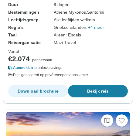
Duur
8 dagen
Bestemmingen
Athene,
Mykonos,
Santorini
Leeftijdsgroep
Alle leeftijden welkom
Regio's
Griekse eilanden
+4 meer
Taal
Alleen: Engels
Reisorganisatie
Mazi Travel
Vanaf
€2.074
per persoon
Aanmelden
to unlock savings
Prijs gebaseerd op privé tweepersoonskamer
Download brochure
Bekijk reis