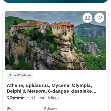
Oude Wonderen
Athene, Epidaurus, Mycene, Olympia,
Delphi & Meteora, 8-daagse klassieke
rondreis door Griekenland
3,0
(1 beoordeling)
Duur
8 dagen