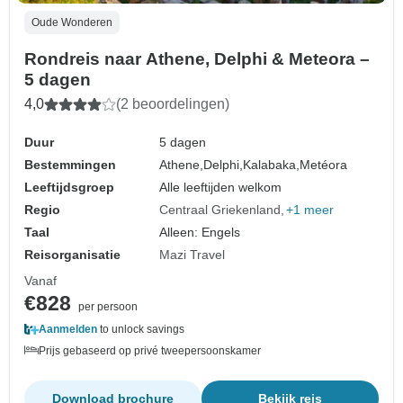
Oude Wonderen
Rondreis naar Athene, Delphi & Meteora –
5 dagen
4,0
(2 beoordelingen)
Duur
5 dagen
Bestemmingen
Athene,
Delphi,
Kalabaka,
Metéora
Leeftijdsgroep
Alle leeftijden welkom
Regio
Centraal Griekenland
+1 meer
Taal
Alleen: Engels
Reisorganisatie
Mazi Travel
Vanaf
€828
per persoon
Aanmelden
to unlock savings
Prijs gebaseerd op privé tweepersoonskamer
Download brochure
Bekijk reis