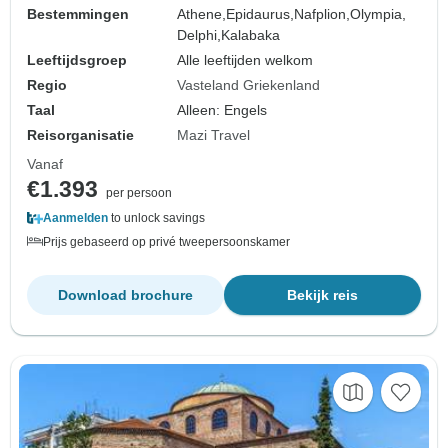
Bestemmingen
Athene,
Epidaurus,
Nafplion,
Olympia,
Delphi,
Kalabaka
Leeftijdsgroep
Alle leeftijden welkom
Regio
Vasteland Griekenland
Taal
Alleen: Engels
Reisorganisatie
Mazi Travel
Vanaf
€1.393
per persoon
Aanmelden
to unlock savings
Prijs gebaseerd op privé tweepersoonskamer
Download brochure
Bekijk reis