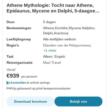
Athene Mythologie: Tocht naar Athene,
Epidaurus, Mycene en Delphi, 5-daagse
tocht
Duur
5 dagen
Bestemmingen
Athene,
Korinthe,
Mycene,
Nafplion,
Delphi,
Arachova
Leeftijdsgroep
Alle leeftijden welkom
Regio's
Eilanden van de Peloponnesos
+1 meer
Taal
Alleen: Engels
Reisorganisatie
Mazi Travel
Vanaf
€939
per persoon
Aanmelden
to unlock savings
Prijs gebaseerd op privé tweepersoonskamer
Download brochure
Bekijk reis