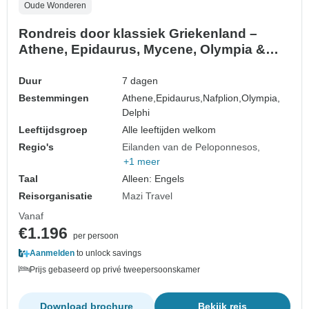
Oude Wonderen
Rondreis door klassiek Griekenland –
Athene, Epidaurus, Mycene, Olympia &
Delphi – 7 dagen
Duur
7 dagen
Bestemmingen
Athene,
Epidaurus,
Nafplion,
Olympia,
Delphi
Leeftijdsgroep
Alle leeftijden welkom
Regio's
Eilanden van de Peloponnesos
+1 meer
Taal
Alleen: Engels
Reisorganisatie
Mazi Travel
Vanaf
€1.196
per persoon
Aanmelden
to unlock savings
Prijs gebaseerd op privé tweepersoonskamer
Download brochure
Bekijk reis