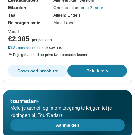
Leeftijdsgroep
Alle leeftijden welkom
Eilanden
Griekse eilanden
+2 meer
Taal
Alleen: Engels
Reisorganisatie
Mazi Travel
Vanaf
€2.385
per persoon
Aanmelden
to unlock savings
Prijs gebaseerd op privé tweepersoonskamer
Download brochure
Bekijk reis
Meld je aan of log in om toegang te krijgen tot je
kortingen bij TourRadar+
Aanmelden