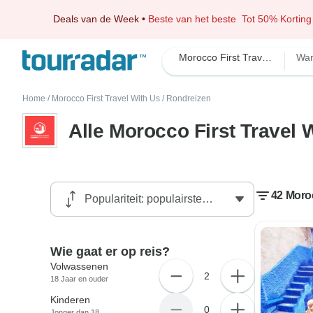
Deals van de Week
•
Beste van het beste
Tot 50% Korting
Morocco First Travel With Us
Wa
Home
/
Morocco First Travel With Us
/
Rondreizen
Alle Morocco First Travel 
42 Moroc
Wie gaat er op reis?
Volwassenen
2
18 Jaar en ouder
Kinderen
0
Jonger dan 18