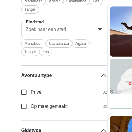
Marrakesh
Agadir
Casablanca
Fes
Tanger
Eindstad
Marrakesh
Casablanca
Agadir
Tanger
Fes
Avontuurtype
Privé
32
Op maat gemaakt
32
Gidstype