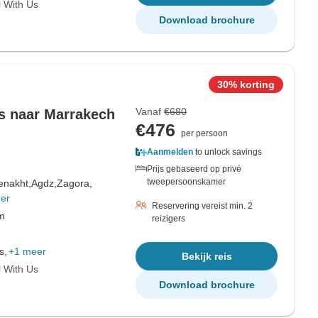
l With Us
Download brochure
30% korting
Vanaf
€680
is naar Marrakech
€476
per persoon
Aanmelden
to unlock savings
Prijs gebaseerd op privé
tweepersoonskamer
enakht,
Agdz,
Zagora,
er
Reservering vereist min. 2
om
reizigers
s,
+1 meer
Bekijk reis
l With Us
Download brochure