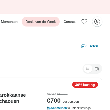
Momenten
Deals van de Week
Contact
Delen
30% korting
Vanaf
€1.000
Marokkaanse
€700
fchaouen
per persoon
Aanmelden
to unlock savings