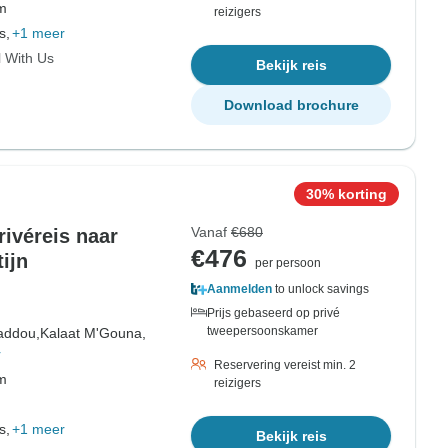
om
reizigers
s,
+1 meer
l With Us
Bekijk reis
Download brochure
30% korting
Vanaf
€680
ivéreis naar
€476
ijn
per persoon
Aanmelden
to unlock savings
Prijs gebaseerd op privé
tweepersoonskamer
addou,
Kalaat M'Gouna,
r
Reservering vereist min. 2
om
reizigers
s,
+1 meer
Bekijk reis