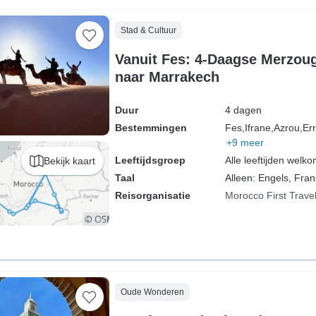
Stad & Cultuur
Vanuit Fes: 4-Daagse Merzoug
naar Marrakech
Duur
4 dagen
Bestemmingen
Fes,
Ifrane,
Azrou,
Err
+9 meer
Leeftijdsgroep
Alle leeftijden welk
Bekijk kaart
Taal
Alleen: Engels, Fran
Reisorganisatie
Morocco First Trave
Oude Wonderen