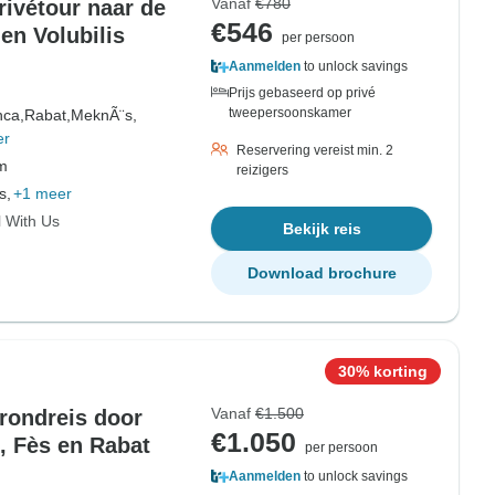
Vanaf
€780
rivétour naar de
€546
 en Volubilis
per persoon
Aanmelden
to unlock savings
Prijs gebaseerd op privé
tweepersoonskamer
nca,
Rabat,
MeknÃ¨s,
er
Reservering vereist min. 2
om
reizigers
s,
+1 meer
l With Us
Bekijk reis
Download brochure
30% korting
Vanaf
€1.500
érondreis door
€1.050
 Fès en Rabat
per persoon
Aanmelden
to unlock savings