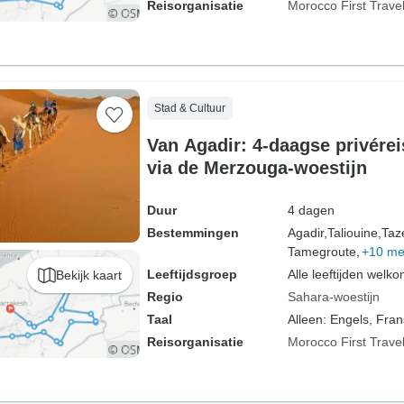
Reisorganisatie
Morocco First Trave
Stad & Cultuur
Van Agadir: 4-daagse privére
via de Merzouga-woestijn
Duur
4 dagen
Bestemmingen
Agadir,
Taliouine,
Taz
Tamegroute,
+10 me
Leeftijdsgroep
Alle leeftijden welk
Bekijk kaart
Regio
Sahara-woestijn
Taal
Alleen: Engels, Fran
Reisorganisatie
Morocco First Trave