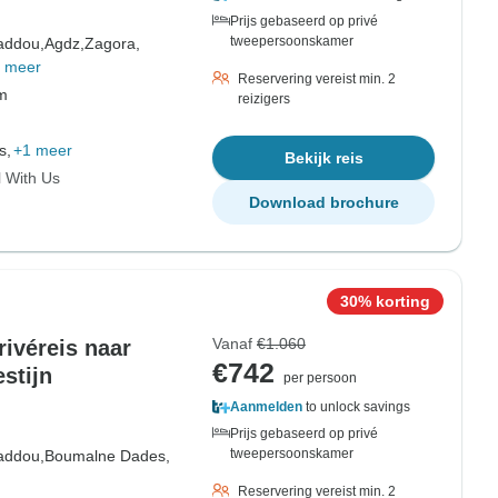
Prijs gebaseerd op privé
tweepersoonskamer
addou,
Agdz,
Zagora,
 meer
Reservering vereist min. 2
om
reizigers
s,
+1 meer
Bekijk reis
l With Us
Download brochure
30% korting
Vanaf
€1.060
ivéreis naar
€742
stijn
per persoon
Aanmelden
to unlock savings
Prijs gebaseerd op privé
tweepersoonskamer
addou,
Boumalne Dades,
Reservering vereist min. 2