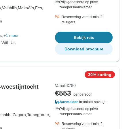
Prijs gebaseerd op privé
tweepersoonskamer
,
Volubilis,
MeknÃ¨s,
Fes,
Reservering vereist min. 2
om
reizigers
s,
+1 meer
Bekijk reis
l With Us
Download brochure
30% korting
Vanaf
€790
-woestijntocht
€553
per persoon
Aanmelden
to unlock savings
Prijs gebaseerd op privé
tweepersoonskamer
enakht,
Zagora,
Tamegroute,
Reservering vereist min. 2
om