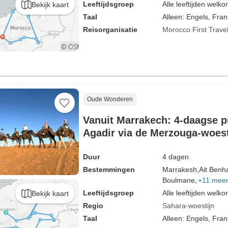
Leeftijdsgroep
Alle leeftijden welk
Bekijk kaart
Taal
Alleen: Engels, Fran
Reisorganisatie
Morocco First Trave
Oude Wonderen
Vanuit Marrakech: 4-daagse pr
Agadir via de Merzouga-woest
Duur
4 dagen
Bestemmingen
Marrakesh,
Ait Benh
Boulmane,
+11 mee
Leeftijdsgroep
Alle leeftijden welk
Bekijk kaart
Regio
Sahara-woestijn
Taal
Alleen: Engels, Fran