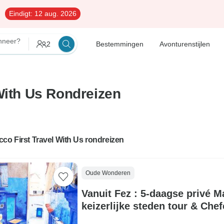
Eindigt:
12 aug. 2026
nneer?
2
Bestemmingen
Avonturenstijlen
With Us Rondreizen
co First Travel With Us rondreizen
Oude Wonderen
Vanuit Fez : 5-daagse privé 
keizerlijke steden tour & Che