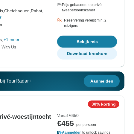
Prijs gebaseerd op privé
tweepersoonskamer
is,
Chefchaouen,
Rabat,
r
Reservering vereist min. 2
om
reizigers
s,
+1 meer
Bekijk reis
l With Us
Download brochure
n bij TourRadar+
Aanmelden
30% korting
Vanaf
€650
rivé-woestijntocht
€455
per persoon
Aanmelden
to unlock savings