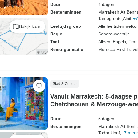
Duur
4 dagen
Bestemmingen
Marrakesh,
Ait Benh
Tamegroute,
Alnif,
+7
Leeftijdsgroep
Alle leeftijden welk
Bekijk kaart
Regio
Sahara-woestijn
Taal
Alleen: Engels, Fran
Reisorganisatie
Morocco First Trave
Stad & Cultuur
Vanuit Marrakech: 5-daagse pr
Chefchaouen & Merzouga-woe
Duur
5 dagen
Bestemmingen
Marrakesh,
Ait Benh
Todra kloof,
+7 meer