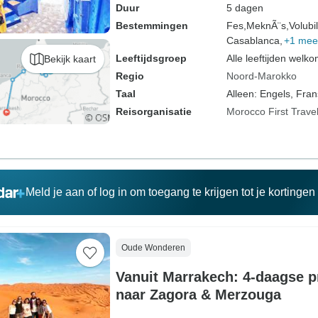
Duur
5 dagen
Bestemmingen
Fes,
MeknÃ¨s,
Volubil
Casablanca,
+1 mee
Leeftijdsgroep
Alle leeftijden welk
Bekijk kaart
Regio
Noord-Marokko
Taal
Alleen: Engels, Fran
Reisorganisatie
Morocco First Trave
Meld je aan of log in om toegang te krijgen tot je kortinge
Oude Wonderen
Vanuit Marrakech: 4-daagse p
naar Zagora & Merzouga