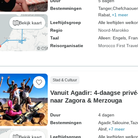
Duur
5 dagen
Bestemmingen
Tanger,
Chefchaouen
Rabat,
+1 meer
Leeftijdsgroep
Alle leeftijden welk
Bekijk kaart
Regio
Noord-Marokko
Taal
Alleen: Engels, Fran
Reisorganisatie
Morocco First Trave
Stad & Cultuur
Vanuit Agadir: 4-daagse privé
naar Zagora & Merzouga
Duur
4 dagen
Bestemmingen
Agadir,
Taliouine,
Taz
Alnif,
+7 meer
Leeftijdsgroep
Alle leeftijden welk
Bekijk kaart