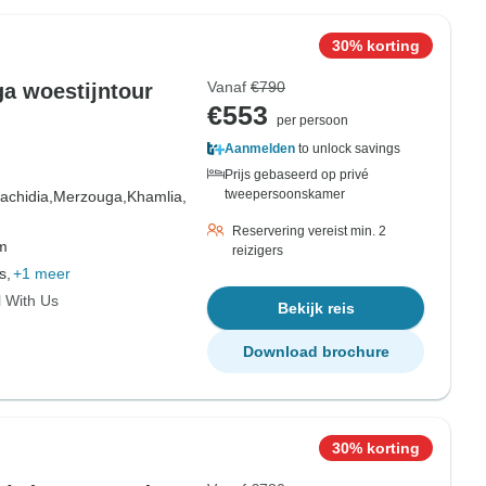
30% korting
Vanaf
€790
a woestijntour
€553
per persoon
Aanmelden
to unlock savings
Prijs gebaseerd op privé
tweepersoonskamer
achidia,
Merzouga,
Khamlia,
Reservering vereist min. 2
om
reizigers
s,
+1 meer
l With Us
Bekijk reis
Download brochure
30% korting