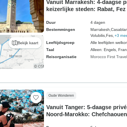
Vanuit Marrakesh: 4-daagse p
keizerlijke steden: Rabat, Fez
Duur
4 dagen
Bestemmingen
Marrakesh,
Casabla
Volubilis,
Fes,
+3 me
Leeftijdsgroep
Alle leeftijden welk
Bekijk kaart
Taal
Alleen: Engels, Fran
Reisorganisatie
Morocco First Trave
Oude Wonderen
Vanuit Tanger: 5-daagse priv
Noord-Marokko: Chefchaouen,