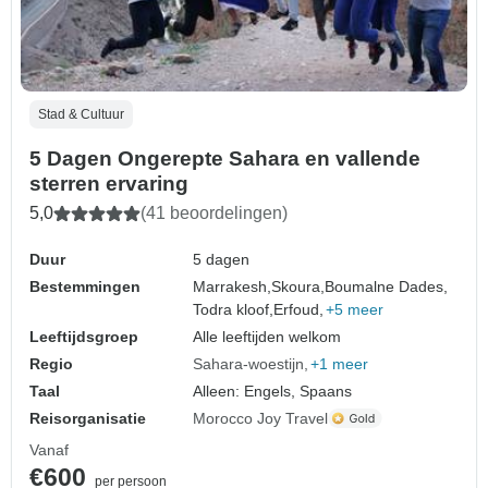
Stad & Cultuur
5 Dagen Ongerepte Sahara en vallende
sterren ervaring
5,0
(41 beoordelingen)
Duur
5 dagen
Bestemmingen
Marrakesh,
Skoura,
Boumalne Dades,
Todra kloof,
Erfoud,
+5 meer
Leeftijdsgroep
Alle leeftijden welkom
Regio
Sahara-woestijn
+1 meer
Taal
Alleen: Engels, Spaans
Reisorganisatie
Morocco Joy Travel
Vanaf
€600
per persoon