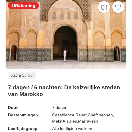
15% korting
Stad & Cultuur
7 dagen / 6 nachten: De keizerlijke steden
van Marokko
Duur
7 dagen
Bestemmingen
Casablanca,
Rabat,
Chefchaouen,
MeknÃ¨s,
Fes,
Marrakesh
Leeftijdsgroep
Alle leeftijden welkom