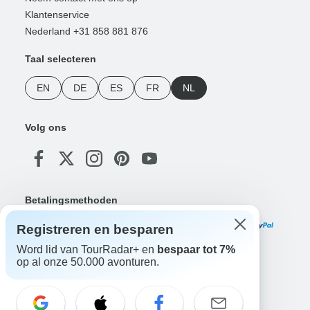
Klantenservice
Nederland +31 858 881 876
Taal selecteren
EN
DE
ES
FR
NL
Volg ons
Betalingsmethoden
Registreren en besparen
Word lid van TourRadar+ en
bespaar tot 7%
op al onze 50.000 avonturen.
Download onze app