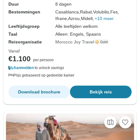
Duur
8 dagen
Bestemmingen
Casablanca,
Rabat,
Volubilis,
Fes,
Ifrane,
Azrou,
Midelt,
+10 meer
Leeftijdsgroep
Alle leeftijden welkom
Taal
Alleen: Engels, Spaans
Reisorganisatie
Morocco Joy Travel
Vanaf
€1.100
per persoon
Aanmelden
to unlock savings
Prijs gebaseerd op gedeelde kamer
Download brochure
Bekijk reis