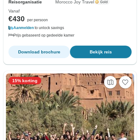
Reisorganisatie
Morocco Joy Travel
Vanaf
€430
per persoon
Aanmelden
to unlock savings
Prijs gebaseerd op gedeelde kamer
Download brochure
Bekijk reis
15% korting