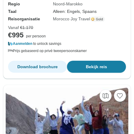
Regio
Noord-Marokko
Taal
Alleen: Engels, Spaans
Reisorganisatie
Morocco Joy Travel
Vanaf
€1.170
€995
per persoon
Aanmelden
to unlock savings
Prijs gebaseerd op privé tweepersoonskamer
Download brochure
Bekijk reis