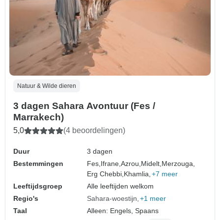
Natuur & Wilde dieren
3 dagen Sahara Avontuur (Fes /
Marrakech)
5,0
(4 beoordelingen)
Duur
3 dagen
Bestemmingen
Fes,
Ifrane,
Azrou,
Midelt,
Merzouga,
Erg Chebbi,
Khamlia,
+7 meer
Leeftijdsgroep
Alle leeftijden welkom
Regio's
Sahara-woestijn
+1 meer
Taal
Alleen: Engels, Spaans