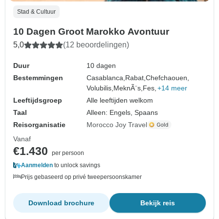
Stad & Cultuur
10 Dagen Groot Marokko Avontuur
5,0
(12 beoordelingen)
Duur
10 dagen
Bestemmingen
Casablanca,
Rabat,
Chefchaouen,
Volubilis,
MeknÃ¨s,
Fes,
+14 meer
Leeftijdsgroep
Alle leeftijden welkom
Taal
Alleen: Engels, Spaans
Reisorganisatie
Morocco Joy Travel
Vanaf
€1.430
per persoon
Aanmelden
to unlock savings
Prijs gebaseerd op privé tweepersoonskamer
Download brochure
Bekijk reis