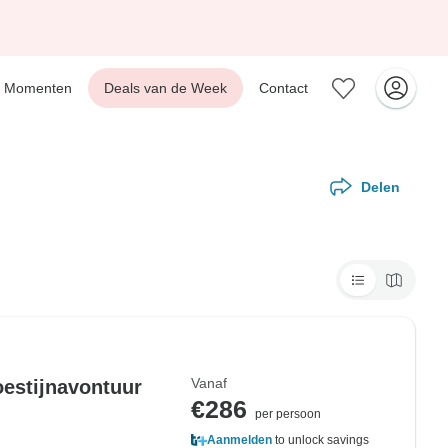
Momenten
Deals van de Week
Contact
Delen
Vanaf
estijnavontuur
€286
per persoon
Aanmelden
to unlock savings