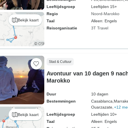
Leeftijdsgroep
Leeftijden 15+
Regio
Noord-Marokko
Bekijk kaart
Taal
Alleen: Engels
Reisorganisatie
3T Travel
Stad & Cultuur
Avontuur van 10 dagen 9 nac
Marokko
Duur
10 dagen
Bestemmingen
Casablanca,
Marrak
Ouarzazate,
+12 me
Leeftijdsgroep
Leeftijden 10+
Bekijk kaart
Taal
Alleen: Engels