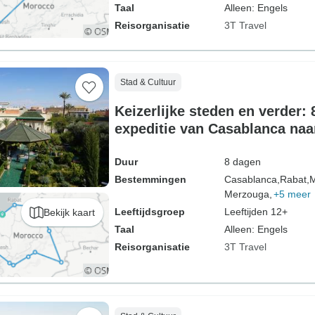
Taal
Alleen: Engels
Reisorganisatie
3T Travel
Stad & Cultuur
Keizerlijke steden en verder:
expeditie van Casablanca naa
Duur
8 dagen
Bestemmingen
Casablanca,
Rabat,
M
Merzouga,
+5 meer
Leeftijdsgroep
Leeftijden 12+
Bekijk kaart
Taal
Alleen: Engels
Reisorganisatie
3T Travel