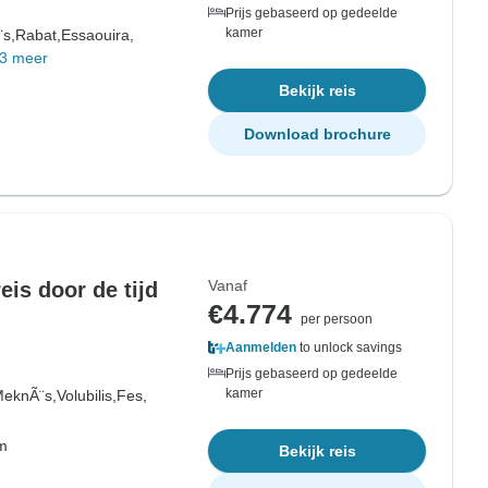
Prijs gebaseerd op gedeelde
kamer
s,
Rabat,
Essaouira,
3 meer
Bekijk reis
Download brochure
Vanaf
eis door de tijd
€4.774
per persoon
Aanmelden
to unlock savings
Prijs gebaseerd op gedeelde
kamer
eknÃ¨s,
Volubilis,
Fes,
om
Bekijk reis