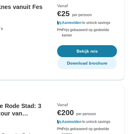
Vanaf
knes vanuit Fes
€25
per persoon
Aanmelden
to unlock savings
¨s
Prijs gebaseerd op gedeelde
kamer
Bekijk reis
Download brochure
Vanaf
e Rode Stad: 3
€200
tour van
per persoon
Aanmelden
to unlock savings
Prijs gebaseerd op gedeelde