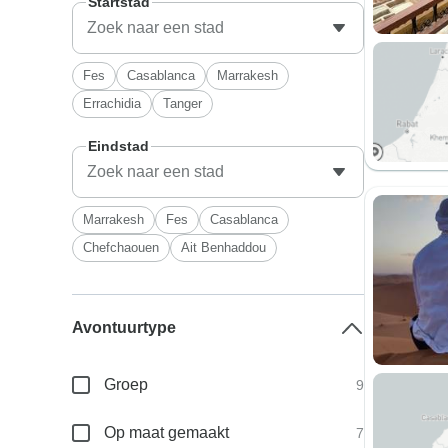
Startstad
Fes
Casablanca
Marrakesh
Errachidia
Tanger
Eindstad
Marrakesh
Fes
Casablanca
Chefchaouen
Ait Benhaddou
Avontuurtype
Groep
9
Op maat gemaakt
7