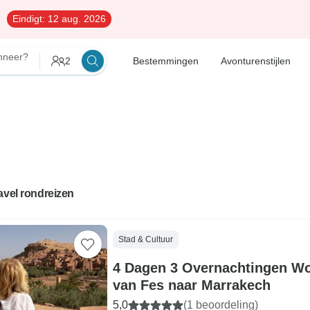
Eindigt:
12 aug. 2026
neer?
2
Bestemmingen
Avonturenstijlen
avel rondreizen
Stad & Cultuur
4 Dagen 3 Overnachtingen Wo
van Fes naar Marrakech
5,0
(1 beoordeling)