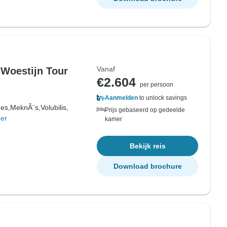
Vanaf
 Woestijn Tour
€2.604
per persoon
Aanmelden
to unlock savings
es,
MeknÃ¨s,
Volubilis,
Prijs gebaseerd op gedeelde
er
kamer
Bekijk reis
Download brochure