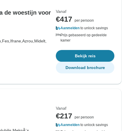
Vanaf
a de woestijn voor
€417
per persoon
Aanmelden
to unlock savings
Prijs gebaseerd op gedeelde
kamer
,
Fes,
Ifrane,
Azrou,
Midelt,
Bekijk reis
Download brochure
Vanaf
€217
per persoon
Aanmelden
to unlock savings
lubilis,
MeknÃ¨s