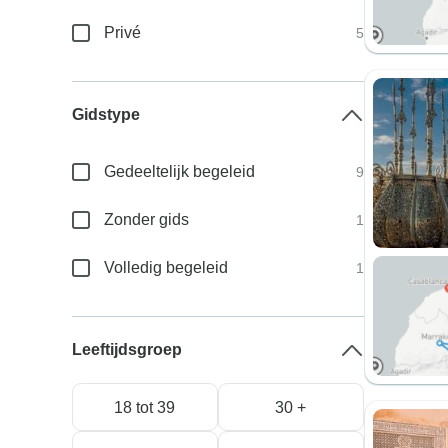
Privé
5
Gidstype
Gedeeltelijk begeleid
9
Zonder gids
1
Volledig begeleid
1
Leeftijdsgroep
18 tot 39
30 +