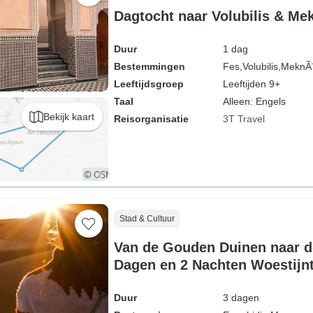
Dagtocht naar Volubilis & Me
Duur
1 dag
Bestemmingen
Fes,
Volubilis,
MeknÃ
Leeftijdsgroep
Leeftijden 9+
Taal
Alleen: Engels
Bekijk kaart
Reisorganisatie
3T Travel
Stad & Cultuur
Van de Gouden Duinen naar d
Dagen en 2 Nachten Woestijn
Erachiddia naar Marrakech
Duur
3 dagen