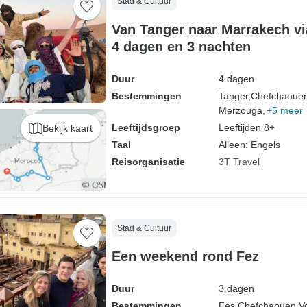
Stad & Cultuur
Van Tanger naar Marrakech vi
4 dagen en 3 nachten
Duur
4 dagen
Bestemmingen
Tanger,
Chefchaouen
Merzouga,
+5 meer
Leeftijdsgroep
Leeftijden 8+
Bekijk kaart
Taal
Alleen: Engels
Reisorganisatie
3T Travel
Stad & Cultuur
Een weekend rond Fez
Duur
3 dagen
Bestemmingen
Fes,
Chefchaouen,
Vo