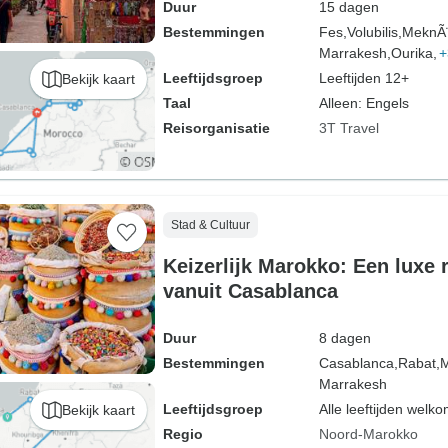
Duur
15 dagen
Bestemmingen
Fes,
Volubilis,
MeknÃ¨
Marrakesh,
Ourika,
+
Leeftijdsgroep
Leeftijden 12+
Bekijk kaart
Taal
Alleen: Engels
Reisorganisatie
3T Travel
Stad & Cultuur
Keizerlijk Marokko: Een luxe r
vanuit Casablanca
Duur
8 dagen
Bestemmingen
Casablanca,
Rabat,
M
Marrakesh
Leeftijdsgroep
Alle leeftijden welk
Bekijk kaart
Regio
Noord-Marokko