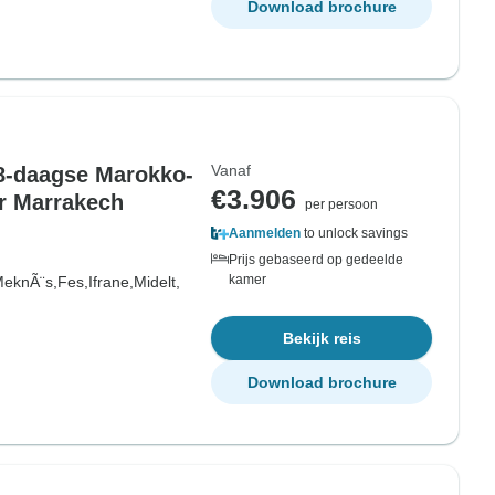
Download brochure
Vanaf
 8-daagse Marokko-
€3.906
r Marrakech
per persoon
Aanmelden
to unlock savings
Prijs gebaseerd op gedeelde
kamer
eknÃ¨s,
Fes,
Ifrane,
Midelt,
Bekijk reis
Download brochure