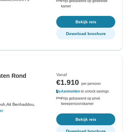
Prijs gebaseerd op gedeelde
kamer
Bekijk reis
Download brochure
Vanaf
hten Rond
€1.910
per persoon
Aanmelden
to unlock savings
Prijs gebaseerd op privé
tweepersoonskamer
esh,
Ait Benhaddou,
er
Bekijk reis
Download brochure