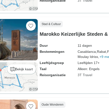
Reisorganisatie
3T Travel
Stad & Cultuur
Marokko Keizerlijke Steden &
Duur
11 dagen
Bestemmingen
Casablanca,
Rabat,
F
Moulay Idriss,
+9 me
Leeftijdsgroep
Leeftijden 17+
Taal
Alleen: Engels
Bekijk kaart
Reisorganisatie
3T Travel
Oude Wonderen