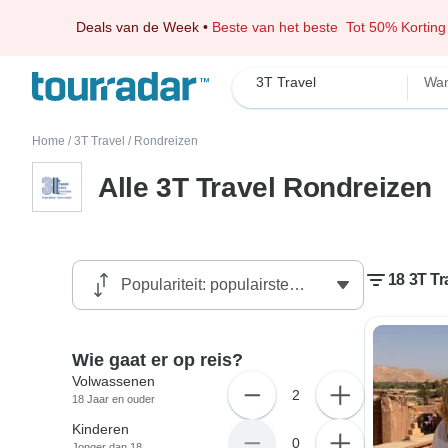
Deals van de Week
•
Beste van het beste
Tot 50% Korting
3T Travel
Wan
Home
/
3T Travel
/
Rondreizen
Alle 3T Travel Rondreizen
18 3T Tr
Wie gaat er op reis?
Volwassenen
2
18 Jaar en ouder
Kinderen
0
Jonger dan 18