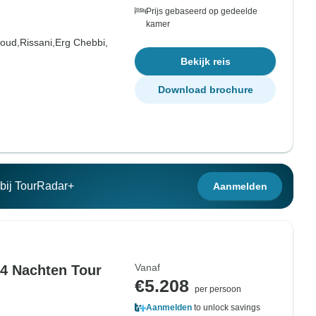
Prijs gebaseerd op gedeelde
kamer
foud,
Rissani,
Erg Chebbi,
Bekijk reis
Download brochure
n bij TourRadar+
Aanmelden
Vanaf
4 Nachten Tour
€5.208
per persoon
Aanmelden
to unlock savings