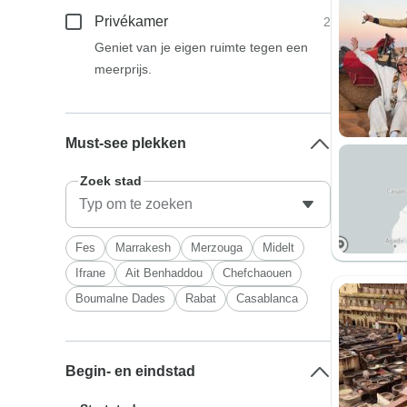
Privékamer
2
Geniet van je eigen ruimte tegen een
meerprijs.
Must-see plekken
Zoek stad
Fes
Marrakesh
Merzouga
Midelt
Ifrane
Ait Benhaddou
Chefchaouen
Boumalne Dades
Rabat
Casablanca
Begin- en eindstad