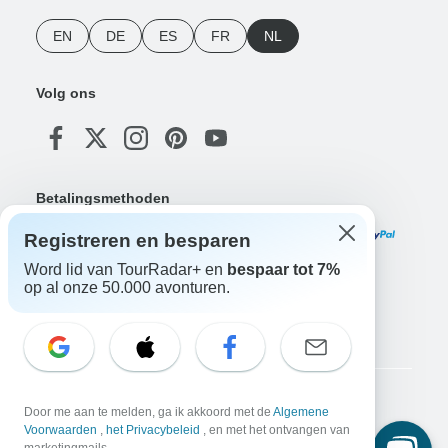
EN
DE
ES
FR
NL
Volg ons
Betalingsmethoden
Registreren en besparen
Word lid van TourRadar+ en
bespaar tot 7%
op al onze 50.000 avonturen.
Download onze app
Copyright © TourRadar. Alle rechten voorbehouden.
Door me aan te melden, ga ik akkoord met de
Algemene
Voorwaarden
,
het Privacybeleid
, en met het ontvangen van
Juridische kennisgeving
Privacybeleid
Cookies