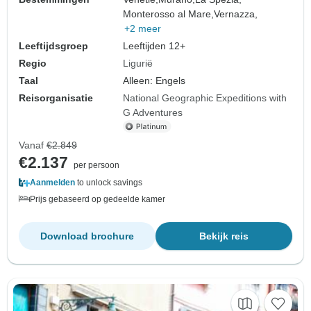
Monterosso al Mare,
Vernazza,
+2 meer
Leeftijdsgroep
Leeftijden 12+
Regio
Ligurië
Taal
Alleen: Engels
Reisorganisatie
National Geographic Expeditions with
G Adventures
Vanaf
€2.849
€2.137
per persoon
Aanmelden
to unlock savings
Prijs gebaseerd op gedeelde kamer
Download brochure
Bekijk reis