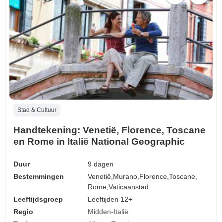
Stad & Cultuur
Handtekening: Venetië, Florence, Toscane
en Rome in Italië National Geographic
Duur
9 dagen
Bestemmingen
Venetië,
Murano,
Florence,
Toscane,
Rome,
Vaticaanstad
Leeftijdsgroep
Leeftijden 12+
Regio
Midden-Italië