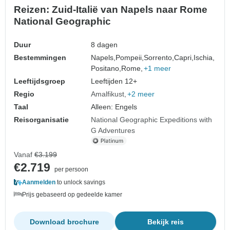
Reizen: Zuid-Italië van Napels naar Rome
National Geographic
Duur
8 dagen
Bestemmingen
Napels,
Pompeii,
Sorrento,
Capri,
Ischia,
Positano,
Rome,
+1 meer
Leeftijdsgroep
Leeftijden 12+
Regio
Amalfikust
+2 meer
Taal
Alleen: Engels
Reisorganisatie
National Geographic Expeditions with
G Adventures
Vanaf
€3.199
€2.719
per persoon
Aanmelden
to unlock savings
Prijs gebaseerd op gedeelde kamer
Download brochure
Bekijk reis