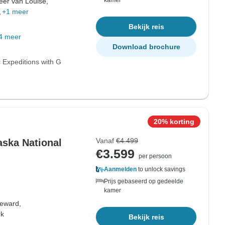
kamer
er van Louise,
,
+1 meer
Bekijk reis
4 meer
Download brochure
 Expeditions with G
20% korting
Vanaf
€4.499
aska National
€3.599
per persoon
Aanmelden
to unlock savings
Prijs gebaseerd op gedeelde
kamer
eward,
rk
Bekijk reis