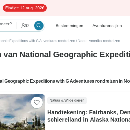
Eindigt:
12 aug. 2026
nneer?
2
Bestemmingen
Avonturenstijlen
aphic Expeditions with G Adventures rondreizen
/
Noord-Amerika-rondreizen
 van National Geographic Expedit
nal Geographic Expeditions with G Adventures rondreizen in N
Natuur & Wilde dieren
Handtekening: Fairbanks, Den
schiereiland in Alaska Natio