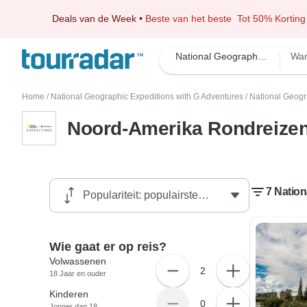
Deals van de Week
•
Beste van het beste
Tot 50% Korting
National Geographic Expeditions with G Adventures
Wa
Home
/
National Geographic Expeditions with G Adventures
/
National Geogr
Noord-Amerika Rondreizen
7 Natio
Wie gaat er op reis?
Volwassenen
2
18 Jaar en ouder
Kinderen
0
Jonger dan 18