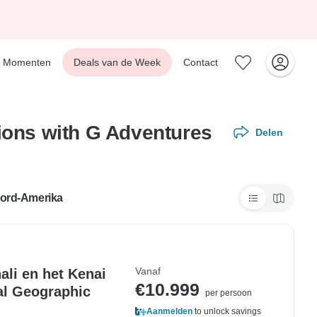
Momenten
Deals van de Week
Contact
ions with G Adventures
Delen
oord-Amerika
Vanaf
ali en het Kenai
€10.999
nal Geographic
per persoon
Aanmelden
to unlock savings