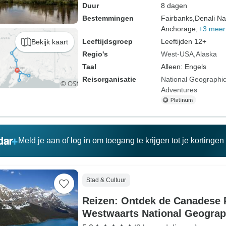
Duur
8 dagen
Bestemmingen
Fairbanks,
Denali Na
Anchorage,
+3 meer
Leeftijdsgroep
Leeftijden 12+
Bekijk kaart
Regio's
West-USA
Alaska
Taal
Alleen: Engels
Reisorganisatie
National Geographic
Adventures
Meld je aan of log in om toegang te krijgen tot je kortinge
Stad & Cultuur
Reizen: Ontdek de Canadese 
Westwaarts National Geograp