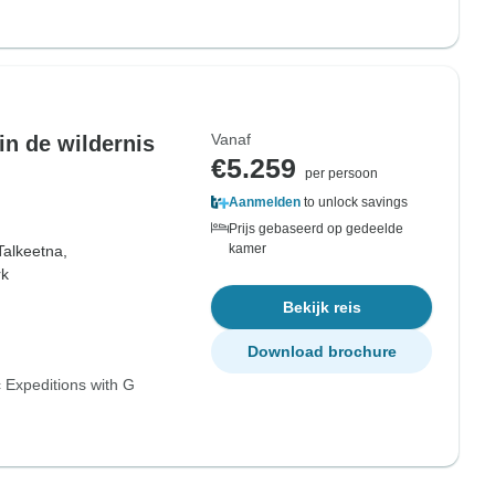
Vanaf
in de wildernis
€5.259
per persoon
Aanmelden
to unlock savings
Prijs gebaseerd op gedeelde
kamer
Talkeetna,
rk
Bekijk reis
Download brochure
 Expeditions with G