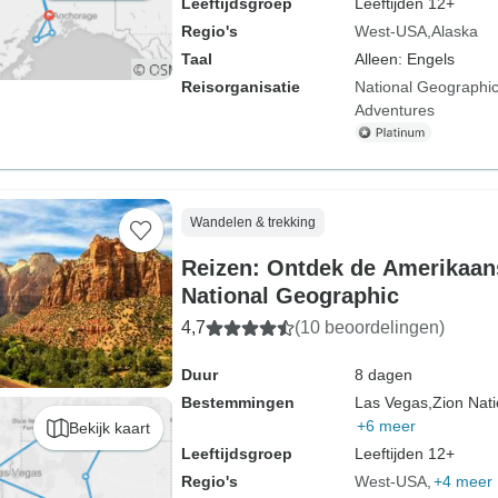
Leeftijdsgroep
Leeftijden 12+
Regio's
West-USA
Alaska
Taal
Alleen: Engels
Reisorganisatie
National Geographic
Adventures
Wandelen & trekking
Reizen: Ontdek de Amerikaa
National Geographic
4,7
(10 beoordelingen)
Duur
8 dagen
Bestemmingen
Las Vegas,
Zion Nati
+6 meer
Bekijk kaart
Leeftijdsgroep
Leeftijden 12+
Regio's
West-USA
+4 meer