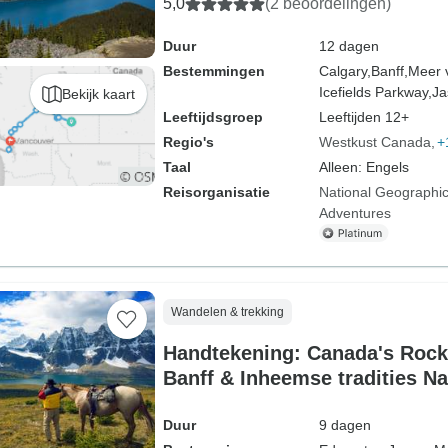
5,0
(2 beoordelingen)
Duur
12 dagen
Bestemmingen
Calgary,
Banff,
Meer 
Icefields Parkway,
Ja
Bekijk kaart
Leeftijdsgroep
Leeftijden 12+
Regio's
Westkust Canada
+
Taal
Alleen: Engels
Reisorganisatie
National Geographic
Adventures
Wandelen & trekking
Handtekening: Canada's Rock
Banff & Inheemse tradities N
Duur
9 dagen