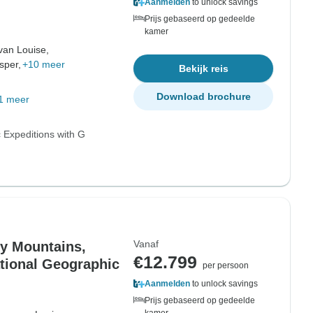
Aanmelden
to unlock savings
Prijs gebaseerd op gedeelde
kamer
van Louise,
sper,
+10 meer
Bekijk reis
Download brochure
1 meer
 Expeditions with G
Vanaf
y Mountains,
€12.799
ational Geographic
per persoon
Aanmelden
to unlock savings
Prijs gebaseerd op gedeelde