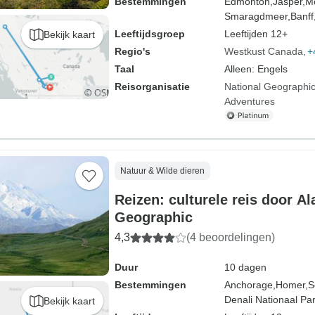
Bestemmingen
Edmonton,
Jasper,
Me
Smaragdmeer,
Banff
Leeftijdsgroep
Leeftijden 12+
Bekijk kaart
Regio's
Westkust Canada
+
Taal
Alleen: Engels
Reisorganisatie
National Geographic
Adventures
Natuur & Wilde dieren
Reizen: culturele reis door Al
Geographic
4,3
(4 beoordelingen)
Duur
10 dagen
Bestemmingen
Anchorage,
Homer,
S
Denali Nationaal Pa
Bekijk kaart