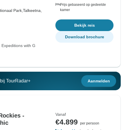
Prijs gebaseerd op gedeelde
kamer
tionaal Park,
Talkeetna,
Bekijk reis
Download brochure
 Expeditions with G
n bij TourRadar+
Aanmelden
Vanaf
Rockies -
€4.899
hic
per persoon