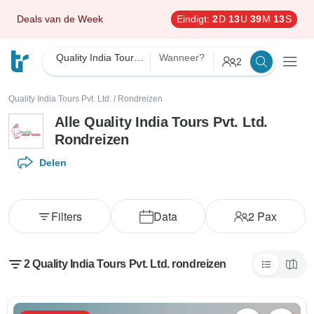
Deals van de Week
Eindigt:
2
D
13
U
39
M
13
S
Quality India Tours Pvt. Ltd.
Wanneer?
2
Quality India Tours Pvt. Ltd.
/
Rondreizen
Alle Quality India Tours Pvt. Ltd.
Rondreizen
Delen
Filters
Data
2
Pax
2 Quality India Tours Pvt. Ltd. rondreizen