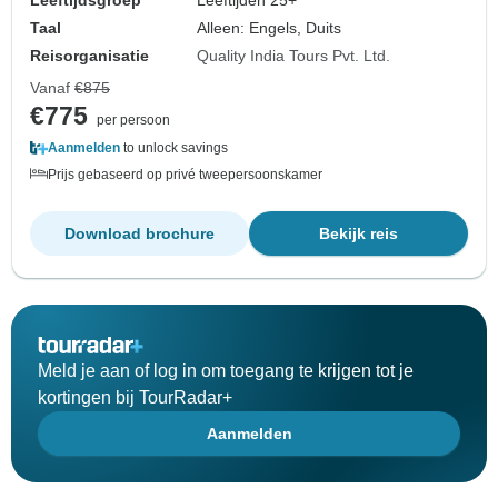
Leeftijdsgroep
Leeftijden 25+
Taal
Alleen: Engels, Duits
Reisorganisatie
Quality India Tours Pvt. Ltd.
Vanaf
€875
€775
per persoon
Aanmelden
to unlock savings
Prijs gebaseerd op privé tweepersoonskamer
Download brochure
Bekijk reis
Meld je aan of log in om toegang te krijgen tot je
kortingen bij TourRadar+
Aanmelden