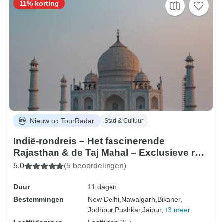
11% korting
Nieuw op TourRadar
Stad & Cultuur
Indië-rondreis – Het fascinerende
Rajasthan & de Taj Mahal – Exclusieve reis
in kleine groepen – Duitstalige reisleider |
5,0
(5 beoordelingen)
Gegarandeerde doorreis vanaf 2 personen
| Heritage Hotels | Halfpension
Duur
11 dagen
Bestemmingen
New Delhi,
Nawalgarh,
Bikaner,
Jodhpur,
Pushkar,
Jaipur,
+3 meer