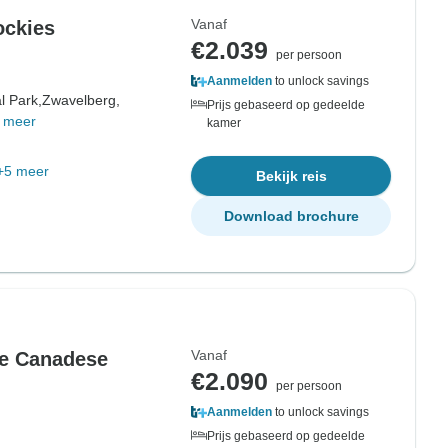
Vanaf
ockies
€2.039
per persoon
Aanmelden
to unlock savings
l Park,
Zwavelberg,
Prijs gebaseerd op gedeelde
 meer
kamer
+5 meer
Bekijk reis
Download brochure
Vanaf
e Canadese
€2.090
per persoon
Aanmelden
to unlock savings
Prijs gebaseerd op gedeelde