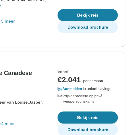
r
Bekijk reis
+5 meer
Download brochure
Vanaf
de Canadese
€2.041
per persoon
Aanmelden
to unlock savings
Prijs gebaseerd op privé
tweepersoonskamer
er van Louise,
Jasper,
Bekijk reis
+4 meer
Download brochure