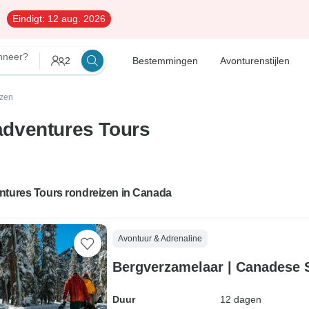
Eindigt:
12 aug. 2026
neer?
2
Bestemmingen
Avonturenstijlen
izen
dventures Tours
ntures Tours rondreizen in Canada
Avontuur & Adrenaline
Bergverzamelaar | Canadese 
Duur
12 dagen