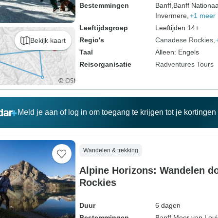
Bestemmingen
Banff,
Banff Nationaa
Invermere,
+1 meer
Leeftijdsgroep
Leeftijden 14+
Regio's
Canadese Rockies
Bekijk kaart
Taal
Alleen: Engels
Reisorganisatie
Radventures Tours
Meld je aan of log in om toegang te krijgen tot je kortinge
Wandelen & trekking
Alpine Horizons: Wandelen d
Rockies
Duur
6 dagen
Bestemmingen
Banff,
Meer van Loui