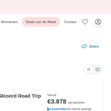
Momenten
Deals van de Week
Contact
Delen
Vanaf
Skioord Road Trip
€3.878
per persoon
Aanmelden
to unlock savings