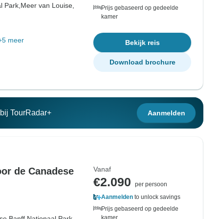
l Park,
Meer van Louise,
Prijs gebaseerd op gedeelde
kamer
+5 meer
Bekijk reis
Download brochure
n bij TourRadar+
Aanmelden
Vanaf
oor de Canadese
€2.090
per persoon
Aanmelden
to unlock savings
Prijs gebaseerd op gedeelde
kamer
se,
Banff Nationaal Park,