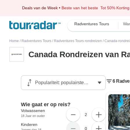
Deals van de Week
•
Beste van het beste
Tot 50% Korting
Radventures Tours
Wan
Home
/
Radventures Tours
/
Radventures Tours rondreizen
/
Canada-rondre
Canada Rondreizen van Ra
6 Radve
Wie gaat er op reis?
Volwassenen
2
18 Jaar en ouder
Kinderen
0
Jonger dan 18