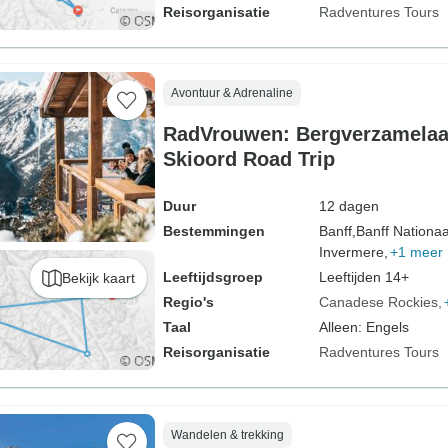
Reisorganisatie
Radventures Tours
Avontuur & Adrenaline
RadVrouwen: Bergverzamelaa
Skioord Road Trip
Duur
12 dagen
Bestemmingen
Banff,
Banff Nationaa
Invermere,
+1 meer
Leeftijdsgroep
Leeftijden 14+
Bekijk kaart
Regio's
Canadese Rockies
Taal
Alleen: Engels
Reisorganisatie
Radventures Tours
Wandelen & trekking