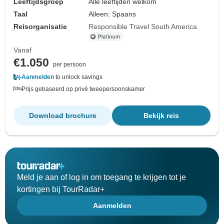
Leeftijdsgroep
Alle leeftijden welkom
Taal
Alleen: Spaans
Reisorganisatie
Responsible Travel South America
Vanaf
€1.050
per persoon
Aanmelden
to unlock savings
Prijs gebaseerd op privé tweepersoonskamer
Download brochure
Bekijk reis
Meld je aan of log in om toegang te krijgen tot je
kortingen bij TourRadar+
Aanmelden