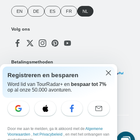
EN
DE
ES
FR
NL
Volg ons
Betalingsmethoden
Registreren en besparen
Word lid van TourRadar+ en
bespaar tot 7%
op al onze 50.000 avonturen.
Download onze app
Copyright © TourRadar. Alle rechten voorbehouden.
Door me aan te melden, ga ik akkoord met de
Algemene
Voorwaarden
,
het Privacybeleid
, en met het ontvangen van
Juridische kennisgeving
Privacybeleid
Cookies