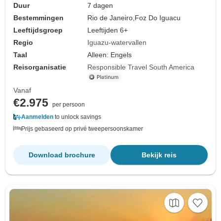
Duur
7 dagen
Bestemmingen
Rio de Janeiro,
Foz Do Iguacu
Leeftijdsgroep
Leeftijden 6+
Regio
Iguazu-watervallen
Taal
Alleen: Engels
Reisorganisatie
Responsible Travel South America
Vanaf
€2.975
per persoon
Aanmelden
to unlock savings
Prijs gebaseerd op privé tweepersoonskamer
Download brochure
Bekijk reis