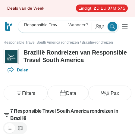
Deals van de Week
Eindigt:
2
D
1
U
37
M
56
S
Responsible Travel South America
Wanneer?
2
Responsible Travel South America rondreizen
/
Brazilië-rondreizen
Brazilië Rondreizen van Responsible
Travel South America
Delen
Filters
Data
2
Pax
7 Responsible Travel South America rondreizen in
Brazilië