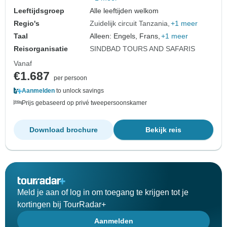
Leeftijdsgroep
Alle leeftijden welkom
Regio's
Zuidelijk circuit Tanzania
+1 meer
Taal
Alleen: Engels, Frans,
+1 meer
Reisorganisatie
SINDBAD TOURS AND SAFARIS
Vanaf
€1.687
per persoon
Aanmelden
to unlock savings
Prijs gebaseerd op privé tweepersoonskamer
Download brochure
Bekijk reis
Meld je aan of log in om toegang te krijgen tot je
kortingen bij TourRadar+
Aanmelden