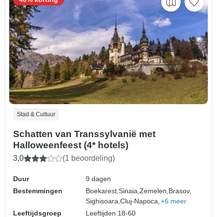
Stad & Cultuur
Schatten van Transsylvanië met
Halloweenfeest (4* hotels)
3,0
(1 beoordeling)
Duur
9 dagen
Bestemmingen
Boekarest,
Sinaia,
Zemelen,
Brasov,
Sighisoara,
Cluj-Napoca,
+6 meer
Leeftijdsgroep
Leeftijden 18-60