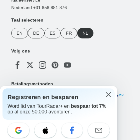
Nederland +31 858 881 876
Taal selecteren
EN
DE
ES
FR
NL
Volg ons
Betalingsmethoden
Registreren en besparen
Word lid van TourRadar+ en
bespaar tot 7%
op al onze 50.000 avonturen.
Download onze app