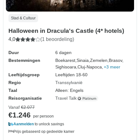
Stad & Cultuur
Halloween in Dracula's Castle (4* hotels)
4,0
(1 beoordeling)
Duur
6 dagen
Bestemmingen
Boekarest,
Sinaia,
Zemelen,
Brasov,
Sighisoara,
Cluj-Napoca,
+3 meer
Leeftijdsgroep
Leeftijden 18-60
Regio
Transsylvanië
Taal
Alleen: Engels
Reisorganisatie
Travel Talk
Vanaf
€2.077
€1.246
per persoon
Aanmelden
to unlock savings
Prijs gebaseerd op gedeelde kamer