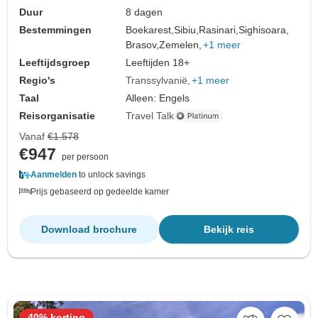
Duur
8 dagen
Bestemmingen
Boekarest,
Sibiu,
Rasinari,
Sighisoara,
Brasov,
Zemelen,
+1 meer
Leeftijdsgroep
Leeftijden 18+
Regio's
Transsylvanië
+1 meer
Taal
Alleen: Engels
Reisorganisatie
Travel Talk
Vanaf
€1.578
€947
per persoon
Aanmelden
to unlock savings
Prijs gebaseerd op gedeelde kamer
Download brochure
Bekijk reis
40% korting