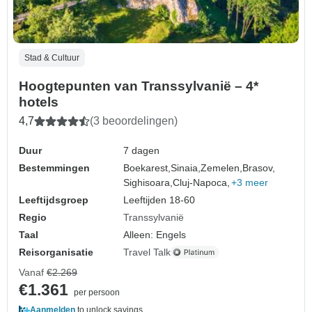
Stad & Cultuur
Hoogtepunten van Transsylvanië – 4*
hotels
4,7
(3 beoordelingen)
Duur
7 dagen
Bestemmingen
Boekarest,
Sinaia,
Zemelen,
Brasov,
Sighisoara,
Cluj-Napoca,
+3 meer
Leeftijdsgroep
Leeftijden 18-60
Regio
Transsylvanië
Taal
Alleen: Engels
Reisorganisatie
Travel Talk
Vanaf
€2.269
€1.361
per persoon
Aanmelden
to unlock savings