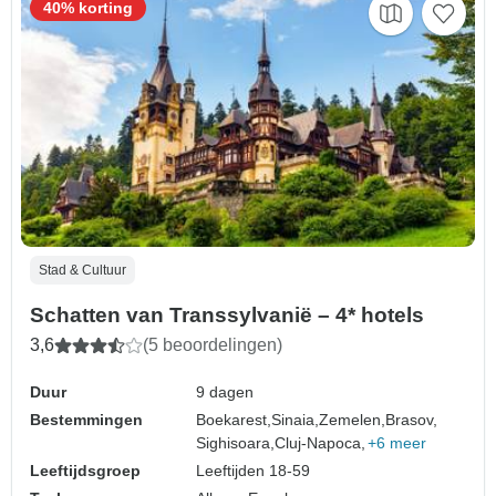
40% korting
Stad & Cultuur
Schatten van Transsylvanië – 4* hotels
3,6
(5 beoordelingen)
Duur
9 dagen
Bestemmingen
Boekarest,
Sinaia,
Zemelen,
Brasov,
Sighisoara,
Cluj-Napoca,
+6 meer
Leeftijdsgroep
Leeftijden 18-59