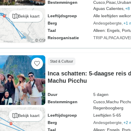
Bestemmingen
Cusco,
Pisac,
Uruba
Aguas Calientes,
+8
Leeftijdsgroep
Alle leeftijden welk
Bekijk kaart
Berg
Andesgebergte
+1 
Taal
Alleen: Engels, Port
Reisorganisatie
TRIP ALPACA ADV
Stad & Cultuur
Inca schatten: 5-daagse reis
Machu Picchu
Duur
5 dagen
Bestemmingen
Cusco,
Machu Picch
Regenboogberg
Leeftijdsgroep
Leeftijden 5-65
Bekijk kaart
Berg
Andesgebergte
+2 
Taal
Alleen: Engels, Port