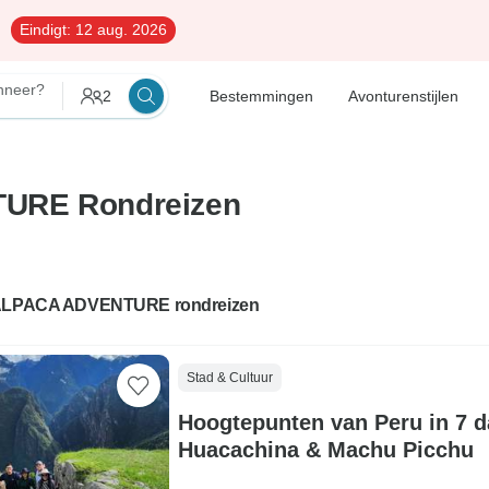
Eindigt:
12 aug. 2026
nneer?
2
Bestemmingen
Avonturenstijlen
TURE Rondreizen
 ALPACA ADVENTURE rondreizen
Stad & Cultuur
Hoogtepunten van Peru in 7 d
Huacachina & Machu Picchu