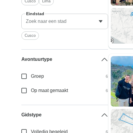
Cusco
Lima
Eindstad
Cusco
Avontuurtype
Groep
6
Op maat gemaakt
6
Gidstype
Volledig begeleid
6