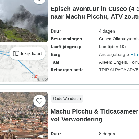
Episch avontuur in Cusco (4 d
naar Machu Picchu, ATV zoutm
& Pisco Sour ervaring
Duur
4 dagen
Bestemmingen
Cusco,
Ollantaytamb
Leeftijdsgroep
Leeftijden 10+
Bekijk kaart
Berg
Andesgebergte
+1 
Taal
Alleen: Engels, Port
Reisorganisatie
TRIP ALPACA ADV
Oude Wonderen
Machu Picchu & Titicacameer
vol Verwondering
Duur
8 dagen