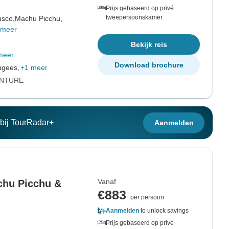
Prijs gebaseerd op privé
tweepersoonskamer
sco,
Machu Picchu,
 meer
Bekijk reis
meer
Download brochure
ugees,
+1 meer
ENTURE
n bij TourRadar+
Aanmelden
Vanaf
chu Picchu &
€883
per persoon
Aanmelden
to unlock savings
Prijs gebaseerd op privé