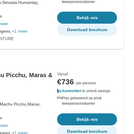
tweepersoonskamer
u,
Nevada Humantay,
om
Bekijk reis
meer
Download brochure
ugees,
+1 meer
ENTURE
Vanaf
hu Picchu, Maras &
€736
per persoon
Aanmelden
to unlock savings
Prijs gebaseerd op privé
tweepersoonskamer
Machu Picchu,
Maras,
om
Bekijk reis
meer
Download brochure
ugees,
+1 meer