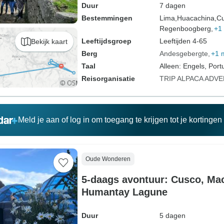
Duur
7 dagen
Bestemmingen
Lima,
Huacachina,
Cu
Regenboogberg,
+1
Leeftijdsgroep
Leeftijden 4-65
Bekijk kaart
Berg
Andesgebergte
+1 
Taal
Alleen: Engels, Port
Reisorganisatie
TRIP ALPACA ADV
Meld je aan of log in om toegang te krijgen tot je kortinge
Oude Wonderen
5-daags avontuur: Cusco, Ma
Humantay Lagune
Duur
5 dagen