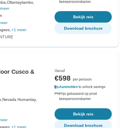
tweepersoonskamer
mba,
Ollantaytambo,
 meer
om
Bekijk reis
meer
Download brochure
ugees,
+1 meer
ENTURE
Vanaf
 door Cusco &
€598
per persoon
Aanmelden
to unlock savings
Prijs gebaseerd op privé
tweepersoonskamer
u,
Nevada Humantay,
Bekijk reis
meer
Download brochure
ugees,
+1 meer