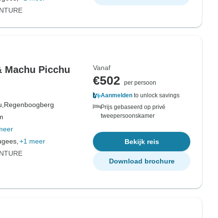
ENTURE
Vanaf
& Machu Picchu
€502
per persoon
Aanmelden
to unlock savings
u,
Regenboogberg
Prijs gebaseerd op privé
tweepersoonskamer
om
meer
ugees,
+1 meer
Bekijk reis
ENTURE
Download brochure