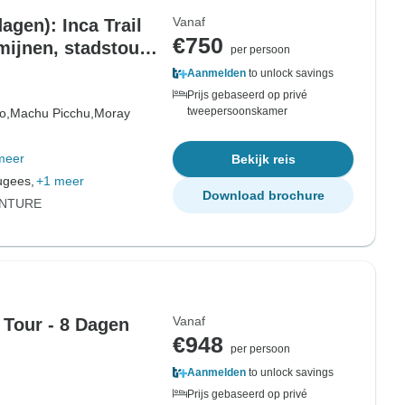
Vanaf
agen): Inca Trail
€750
ijnen, stadstour
per persoon
Aanmelden
to unlock savings
Prijs gebaseerd op privé
tweepersoonskamer
o,
Machu Picchu,
Moray
meer
Bekijk reis
ugees,
+1 meer
Download brochure
ENTURE
Vanaf
 Tour - 8 Dagen
€948
per persoon
Aanmelden
to unlock savings
Prijs gebaseerd op privé