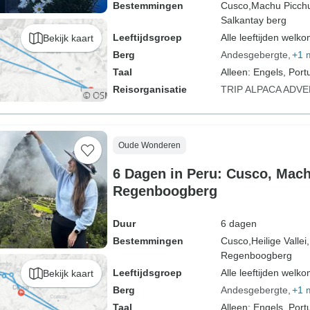
Bestemmingen
Cusco,
Machu Picch
Salkantay berg
Leeftijdsgroep
Alle leeftijden welk
Bekijk kaart
Berg
Andesgebergte
+1 
Taal
Alleen: Engels, Port
Reisorganisatie
TRIP ALPACA ADV
Oude Wonderen
6 Dagen in Peru: Cusco, Mac
Regenboogberg
Duur
6 dagen
Bestemmingen
Cusco,
Heilige Vallei,
Regenboogberg
Leeftijdsgroep
Alle leeftijden welk
Bekijk kaart
Berg
Andesgebergte
+1 
Taal
Alleen: Engels, Port