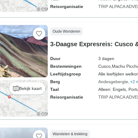
Reisorganisatie
TRIP ALPACA ADV
Oude Wonderen
3-Daagse Expresreis: Cusco 
Duur
3 dagen
Bestemmingen
Cusco,
Machu Picch
Leeftijdsgroep
Alle leeftijden welk
Berg
Andesgebergte
+2 
Bekijk kaart
Taal
Alleen: Engels, Port
Reisorganisatie
TRIP ALPACA ADV
Wandelen & trekking