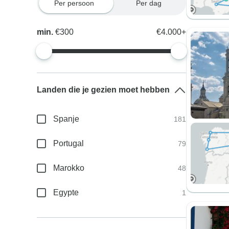
Per persoon
Per dag
min.
€300
€4.000+
Landen die je gezien moet hebben
Spanje
181
Portugal
79
Marokko
48
Egypte
1