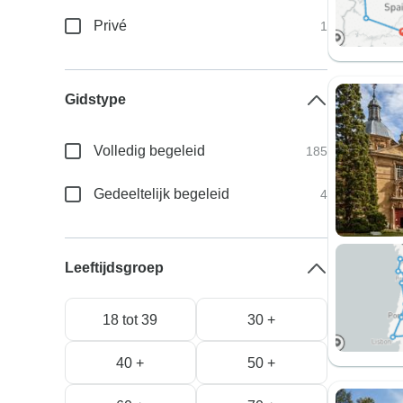
Privé
1
Gidstype
Volledig begeleid
185
Gedeeltelijk begeleid
4
Leeftijdsgroep
18 tot 39
30 +
40 +
50 +