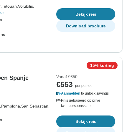
,
Tetouan,
Volubilis,
er
Bekijk reis
om
Download brochure
ans
15% korting
Vanaf
€650
oen Spanje
€553
per persoon
Aanmelden
to unlock savings
Prijs gebaseerd op privé
,
Pamplona,
San Sebastian,
tweepersoonskamer
om
Bekijk reis