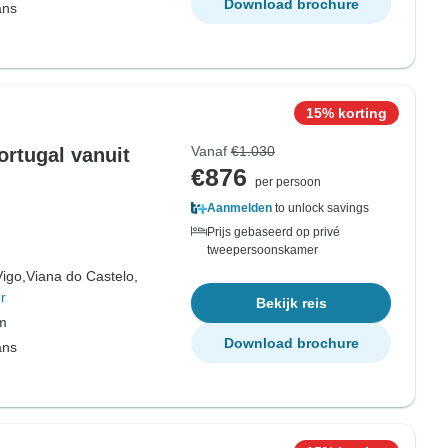
Download brochure
ans
15% korting
Vanaf
€1.030
ortugal vanuit
€876
per persoon
Aanmelden
to unlock savings
Prijs gebaseerd op privé
tweepersoonskamer
Vigo,
Viana do Castelo,
r
Bekijk reis
om
Download brochure
ans