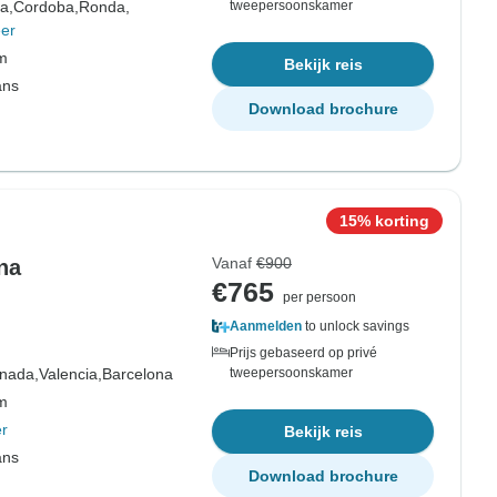
la,
Cordoba,
Ronda,
tweepersoonskamer
er
om
Bekijk reis
ans
Download brochure
15% korting
Vanaf
€900
na
€765
per persoon
Aanmelden
to unlock savings
Prijs gebaseerd op privé
nada,
Valencia,
Barcelona
tweepersoonskamer
om
r
Bekijk reis
ans
Download brochure