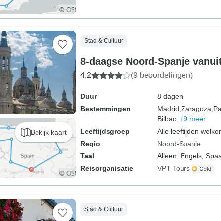
Stad & Cultuur
8-daagse Noord-Spanje vanui
4,2
(9 beoordelingen)
Duur
8 dagen
Bestemmingen
Madrid,
Zaragoza,
Pa
Bilbao,
+9 meer
Leeftijdsgroep
Alle leeftijden welk
Bekijk kaart
Regio
Noord-Spanje
Taal
Alleen: Engels, Spa
Reisorganisatie
VPT Tours
Stad & Cultuur