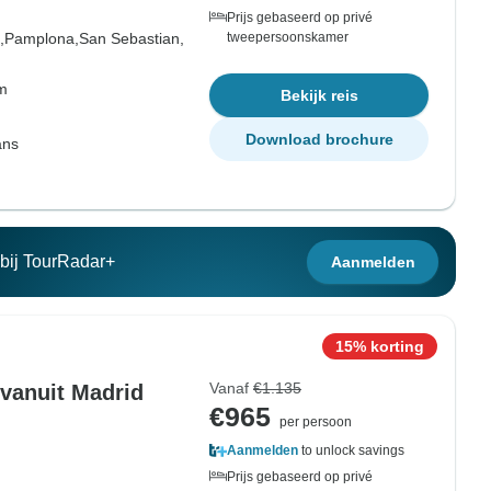
Prijs gebaseerd op privé
,
Pamplona,
San Sebastian,
tweepersoonskamer
om
Bekijk reis
Download brochure
ans
n bij TourRadar+
Aanmelden
15% korting
Vanaf
€1.135
 vanuit Madrid
€965
per persoon
Aanmelden
to unlock savings
Prijs gebaseerd op privé