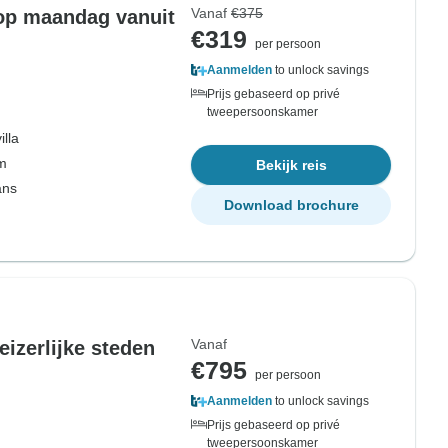
Vanaf
€375
 op maandag vanuit
€319
per persoon
Aanmelden
to unlock savings
Prijs gebaseerd op privé
tweepersoonskamer
illa
om
Bekijk reis
ans
Download brochure
Vanaf
eizerlijke steden
€795
per persoon
Aanmelden
to unlock savings
Prijs gebaseerd op privé
tweepersoonskamer