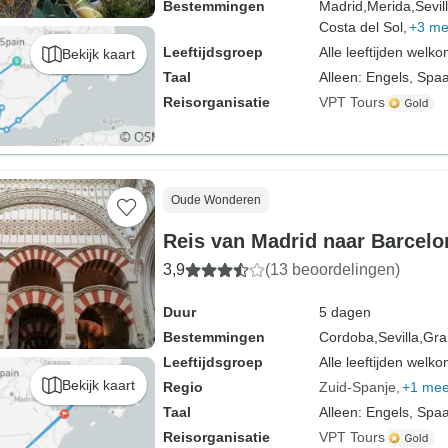
Bestemmingen
Madrid,
Merida,
Sevil
Costa del Sol,
+3 me
Leeftijdsgroep
Alle leeftijden welk
Bekijk kaart
Taal
Alleen: Engels, Spa
Reisorganisatie
VPT Tours
Oude Wonderen
Reis van Madrid naar Barcelo
3,9
(13 beoordelingen)
Duur
5 dagen
Bestemmingen
Cordoba,
Sevilla,
Gra
Leeftijdsgroep
Alle leeftijden welk
Bekijk kaart
Regio
Zuid-Spanje
+1 mee
Taal
Alleen: Engels, Spa
Reisorganisatie
VPT Tours