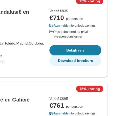
15% korting
Vanaf
€835
Andalusië en
€710
per persoon
Aanmelden
to unlock savings
Prijs gebaseerd op privé
tweepersoonskamer
da,
Toledo,
Madrid,
Cordoba,
Bekijk reis
om
Download brochure
ans
15% korting
Vanaf
€895
ë en Galicië
€761
per persoon
Aanmelden
to unlock savings