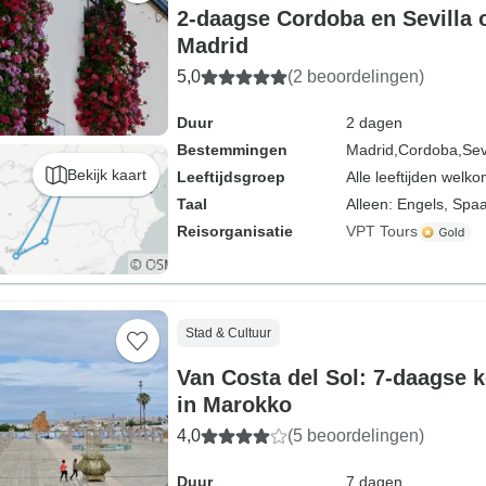
2-daagse Cordoba en Sevilla
Madrid
5,0
(2 beoordelingen)
Duur
2 dagen
Bestemmingen
Madrid,
Cordoba,
Sev
Bekijk kaart
Leeftijdsgroep
Alle leeftijden welk
Taal
Alleen: Engels, Spa
Reisorganisatie
VPT Tours
Stad & Cultuur
Van Costa del Sol: 7-daagse k
in Marokko
4,0
(5 beoordelingen)
Duur
7 dagen