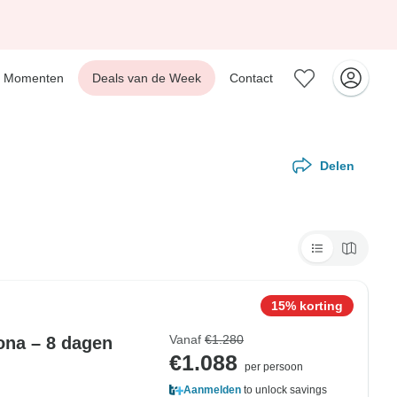
Momenten
Deals van de Week
Contact
Delen
15% korting
Vanaf
€1.280
ona – 8 dagen
€1.088
per persoon
Aanmelden
to unlock savings