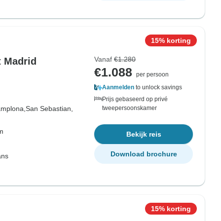
15% korting
Vanaf
€1.280
t Madrid
€1.088
per persoon
Aanmelden
to unlock savings
Prijs gebaseerd op privé
mplona,
San Sebastian,
tweepersoonskamer
om
Bekijk reis
Download brochure
ans
15% korting