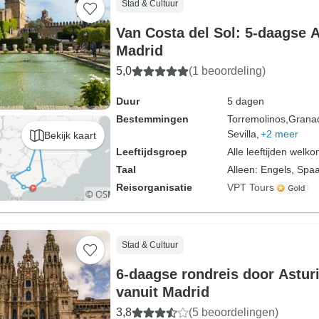
Stad & Cultuur
Van Costa del Sol: 5-daagse 
Madrid
5,0
(1 beoordeling)
Duur
5 dagen
Bestemmingen
Torremolinos,
Grana
Sevilla,
+2 meer
Bekijk kaart
Leeftijdsgroep
Alle leeftijden welk
Taal
Alleen: Engels, Spa
Reisorganisatie
VPT Tours
Stad & Cultuur
6-daagse rondreis door Asturi
vanuit Madrid
3,8
(5 beoordelingen)