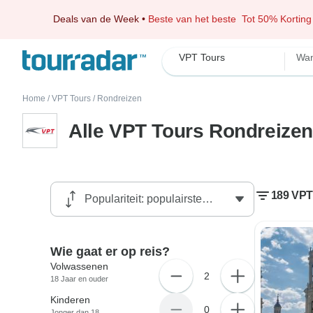
Deals van de Week
•
Beste van het beste
Tot 50% Korting
VPT Tours
Wan
Home
/
VPT Tours
/
Rondreizen
Alle VPT Tours Rondreizen
189 VPT
Wie gaat er op reis?
Volwassenen
2
18 Jaar en ouder
Kinderen
0
Jonger dan 18