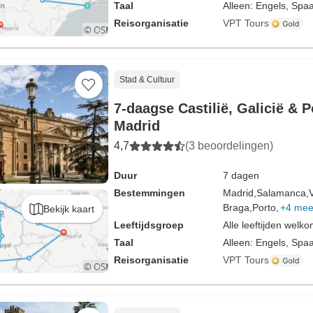
Taal
Alleen: Engels, Spa
Reisorganisatie
VPT Tours
Stad & Cultuur
7-daagse Castilië, Galicië & P
Madrid
4,7
(3 beoordelingen)
Duur
7 dagen
Bestemmingen
Madrid,
Salamanca,
Braga,
Porto,
+4 mee
Bekijk kaart
Leeftijdsgroep
Alle leeftijden welk
Taal
Alleen: Engels, Spa
Reisorganisatie
VPT Tours