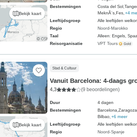
Bestemmingen
Costa del Sol,
Tanger
MeknÃ¨s,
Fes,
+4 me
Bekijk kaart
Leeftijdsgroep
Alle leeftijden welk
Regio
Noord-Marokko
Taal
Alleen: Engels, Spa
Reisorganisatie
VPT Tours
Stad & Cultuur
Vanuit Barcelona: 4-daags gr
4,3
(9 beoordelingen)
Duur
4 dagen
Bestemmingen
Barcelona,
Zaragoza
Bilbao,
+6 meer
Leeftijdsgroep
Alle leeftijden welk
Bekijk kaart
Regio
Noord-Spanje