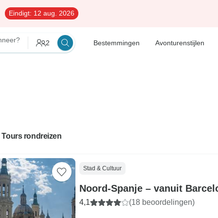
Eindigt:
12 aug. 2026
neer?
2
Bestemmingen
Avonturenstijlen
 Tours rondreizen
Stad & Cultuur
Noord-Spanje – vanuit Barcel
4,1
(18 beoordelingen)