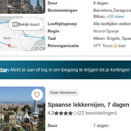
Duur
8 dagen
Bestemmingen
Barcelona,
Zaragoza
Bilbao,
+10 meer
Leeftijdsgroep
Alle leeftijden welk
Bekijk kaart
Regio
Noord-Spanje
Taal
Alleen: Engels, Spa
Reisorganisatie
VPT Tours
Meld je aan of log in om toegang te krijgen tot je kortinge
Oude Wonderen
Spaanse lekkernijen, 7 dagen
4,3
(22 beoordelingen)
Duur
7 dagen