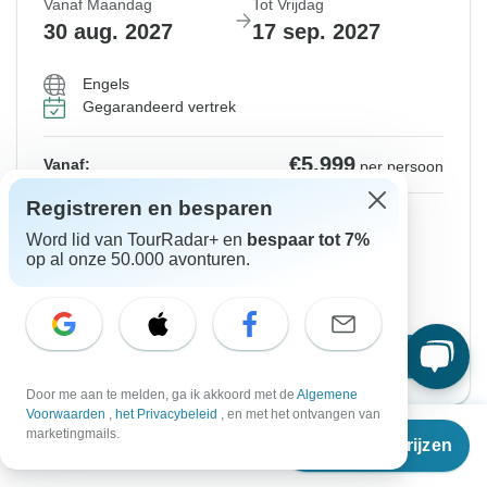
Vanaf Maandag
Tot Vrijdag
30 aug. 2027
17 sep. 2027
Engels
Gegarandeerd vertrek
€5.999
Vanaf:
per persoon
Registreren en besparen
Aanmelden
to unlock savings
Word lid van TourRadar+ en
bespaar tot 7%
Prijs gebaseerd op gedeelde kamer
op al onze 50.000 avonturen.
Reserveer plaats voor 48u
Kies deze reisdata
Door me aan te melden, ga ik akkoord met de
Algemene
Voorwaarden
,
het Privacybeleid
, en met het ontvangen van
Vanaf
marketingmails.
Reisdata & prijzen
€
5.999
per persoon
Toon latere reizen