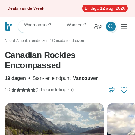
Deals van de Week
Eindigt:
12 aug. 2026
Waarnaartoe?
Wanneer?
2
Noord-Amerika rondreizen
Canada rondreizen
〉
Canadian Rockies
Encompassed
19 dagen
•
Start- en eindpunt:
Vancouver
5,0
(5 beoordelingen)