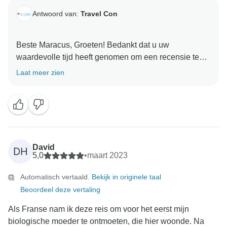
Antwoord van:
Travel Con
Beste Maracus, Groeten! Bedankt dat u uw
waardevolle tijd heeft genomen om een recensie te
plaatsen over onze diensten en uw ervaring. Het laat
Laat meer zien
zien dat je een geweldige tijd hebt gehad en dat de
aangeboden diensten voldeden aan je verwachtingen
en aan wat we je beloofd hebben. We kijken ernaar uit
u in de toekomst weer te mogen verwelkomen. Met
David
DH
5,0
•
maart 2023
Automatisch vertaald.
Bekijk in originele taal
Beoordeel deze vertaling
Als Franse nam ik deze reis om voor het eerst mijn
biologische moeder te ontmoeten, die hier woonde. Na