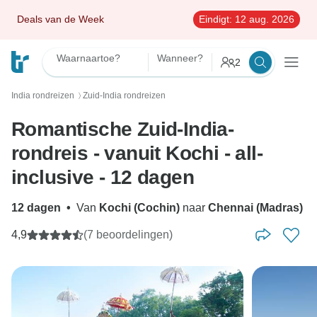
Deals van de Week
Eindigt:
12 aug. 2026
Waarnaartoe?
Wanneer?
2
India rondreizen
Zuid-India rondreizen
〉
Romantische Zuid-India-
rondreis - vanuit Kochi - all-
inclusive - 12 dagen
12 dagen
•
Van
Kochi (Cochin)
naar
Chennai (Madras)
4,9
(7 beoordelingen)