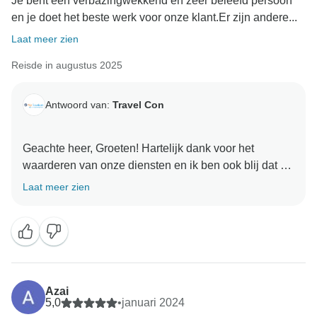
Je bent een verbazingwekkend en zeer beleefd persoon
en je doet het beste werk voor onze klant.Er zijn andere...
Laat meer zien
Reisde in augustus 2025
Antwoord van:
Travel Con
Geachte heer, Groeten! Hartelijk dank voor het
waarderen van onze diensten en ik ben ook blij dat u
uw tour leuk vond. We kijken ernaar uit om u weer te
Laat meer zien
Azai
5,0
•
januari 2024