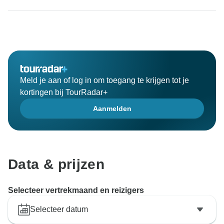
hebben echt onze plicht gedaan en wij zijn blij dat u
onze diensten op prijs hebt gesteld. Wij hopen u weer
te zien in dit wonderland en andere verborgen
juweeltjes van dit prachtige land te ontdekken.
Bedankt en tot ziens
Meld je aan of log in om toegang te krijgen tot je
kortingen bij TourRadar+
Aanmelden
Data & prijzen
Selecteer vertrekmaand en reizigers
Selecteer datum