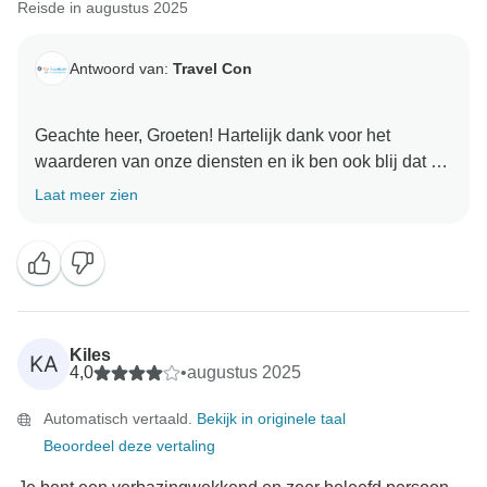
Reisde in augustus 2025
Antwoord van:
Travel Con
Geachte heer, Groeten! Hartelijk dank voor het
waarderen van onze diensten en ik ben ook blij dat u
uw tour leuk vond. We kijken ernaar uit om u weer te
Laat meer zien
Kiles
KA
4,0
•
augustus 2025
Automatisch vertaald.
Bekijk in originele taal
Beoordeel deze vertaling