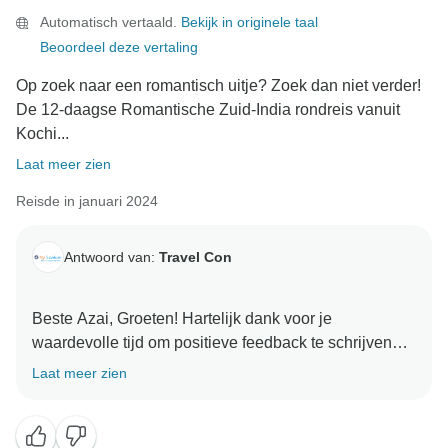
Automatisch vertaald.
Bekijk in originele taal
Beoordeel deze vertaling
Op zoek naar een romantisch uitje? Zoek dan niet verder!
De 12-daagse Romantische Zuid-India rondreis vanuit
Kochi...
Laat meer zien
Reisde in januari 2024
Antwoord van:
Travel Con
Beste Azai, Groeten! Hartelijk dank voor je
waardevolle tijd om positieve feedback te schrijven
over onze diensten. Het laat zien dat je genoten hebt
Laat meer zien
van je rondreis en dat we geleverd hebben wat we
beloofd hadden. We kijken ernaar uit om je in de
toekomst nog meer van dienst te kunnen zijn. Met