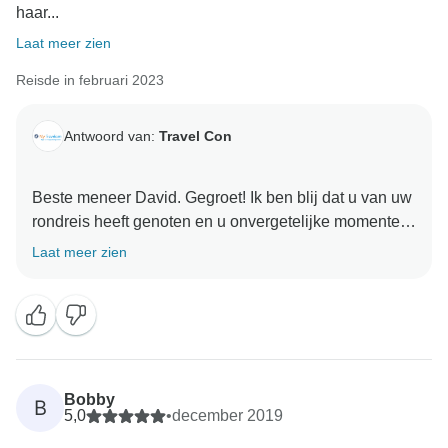
haar...
Laat meer zien
Reisde in februari 2023
Antwoord van:
Travel Con
Beste meneer David. Gegroet! Ik ben blij dat u van uw
rondreis heeft genoten en u onvergetelijke momenten
heeft meegebracht. Ook veel dank dat u de tijd heeft
Laat meer zien
genomen om over onze diensten te schrijven, wat veel
voor ons allen betekent. Ik kijk ernaar uit om u te
verwelkomen in het noordelijke deel van India. Met
Bobby
B
5,0
•
december 2019