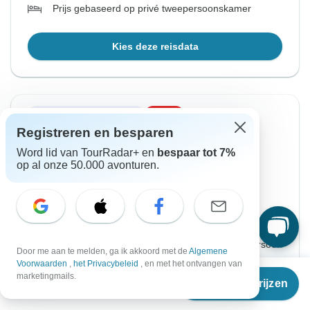
Prijs gebaseerd op privé tweepersoonskamer
Kies deze reisdata
Directe bevestiging
-50%
Registreren en besparen
Vanaf Woensdag
Tot Zondag
Word lid van TourRadar+ en
bespaar tot 7%
19 aug. 2026
30 aug. 2026
op al onze 50.000 avonturen.
Engels
Gegarandeerd vertrek
€1.990
€3.980
Vanaf:
per persoon
Door me aan te melden, ga ik akkoord met de
Algemene
Voorwaarden
,
het Privacybeleid
, en met het ontvangen van
Vanaf
€3.980
marketingmails.
Aanmelden
to unlock savings
Reisdata & prijzen
€
1.990
per persoon
Prijs gebaseerd op privé tweepersoonskamer