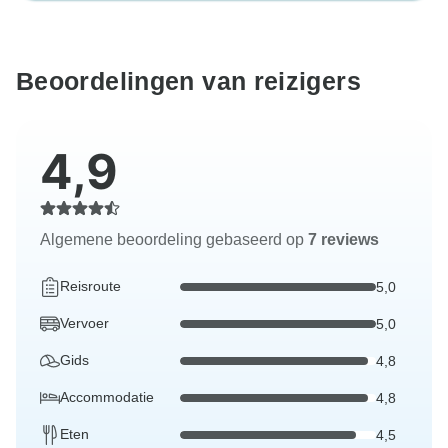
Beoordelingen van reizigers
4,9
Algemene beoordeling gebaseerd op
7 reviews
Reisroute
5,0
Vervoer
5,0
Gids
4,8
Accommodatie
4,8
Eten
4,5