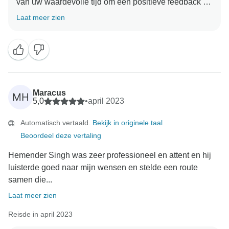
van uw waardevolle tijd om een positieve feedback te
schrijven over onze diensten. Het betekent veel voor
Laat meer zien
ons allemaal als teamlid en positieve opmerkingen
helpen ons om verder uit te blinken in onze diensten.
We hopen dat de geleverde diensten upto waren naar
uw tevredenheid en wat we beloofd hebben. We
kijken ernaar uit om je in de toekomst nog meer van
Maracus
MH
5,0
•
april 2023
Automatisch vertaald.
Bekijk in originele taal
Beoordeel deze vertaling
Hemender Singh was zeer professioneel en attent en hij
luisterde goed naar mijn wensen en stelde een route
samen die...
Laat meer zien
Reisde in april 2023