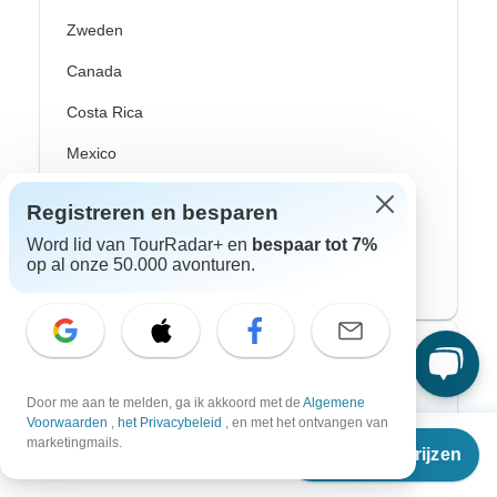
Zweden
Canada
Costa Rica
Mexico
Peru
Registreren en besparen
USA
Word lid van TourRadar+ en
bespaar tot 7%
op al onze 50.000 avonturen.
Zuid-Amerika
Top avonturenstijlen
Door me aan te melden, ga ik akkoord met de
Algemene
Avontuurlijke rondreizen
Voorwaarden
,
het Privacybeleid
, en met het ontvangen van
Vanaf
marketingmails.
Fiets Rondreizen
Reisdata & prijzen
€
1.675
per persoon
Noorderlicht