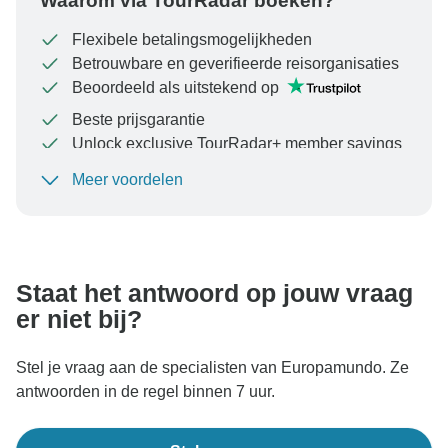
Waarom via TourRadar boeken?
Flexibele betalingsmogelijkheden
Betrouwbare en geverifieerde reisorganisaties
Beoordeeld als uitstekend op
Beste prijsgarantie
Unlock exclusive TourRadar+ member savings
Meer voordelen
Om uw betaling te beschermen en ervoor te zorgen
dat uw boeking in Oostenrijk wordt verwerkt, moet u
nooit geld overmaken of communiceren buiten de
TourRadar-website of -app.
Staat het antwoord op jouw vraag
er niet bij?
Stel je vraag aan de specialisten van Europamundo. Ze
antwoorden in de regel binnen 7 uur.