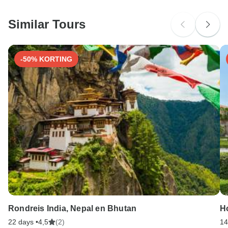
een van deze betaalmethoden.
Similar Tours
-50% KORTING
Rondreis India, Nepal en Bhutan
H
22 days •
4,5
(2)
14