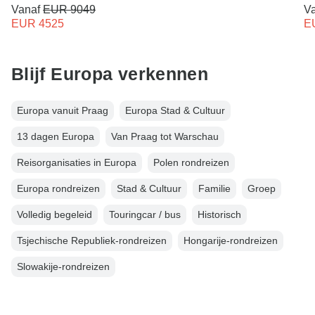
Vanaf
EUR 9049
V
EUR 4525
E
Blijf Europa verkennen
Europa vanuit Praag
Europa Stad & Cultuur
13 dagen Europa
Van Praag tot Warschau
Reisorganisaties in Europa
Polen rondreizen
Europa rondreizen
Stad & Cultuur
Familie
Groep
Volledig begeleid
Touringcar / bus
Historisch
Tsjechische Republiek-rondreizen
Hongarije-rondreizen
Slowakije-rondreizen