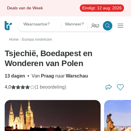
Deals van de Week
Eindigt:
12 aug. 2026
Waarnaartoe?
Wanneer?
2
Home
Europa rondreizen
〉
Tsjechië, Boedapest en
Wonderen van Polen
13 dagen
•
Van
Praag
naar
Warschau
4,0
(1 beoordeling)