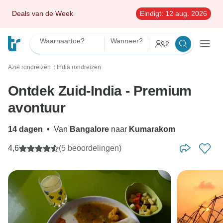
Deals van de Week
Eindigt:
12 aug. 2026
Waarnaartoe?
Wanneer?
2
Azië rondreizen
India rondreizen
〉
Ontdek Zuid-India - Premium
avontuur
14 dagen
•
Van
Bangalore
naar
Kumarakom
4,6
(5 beoordelingen)