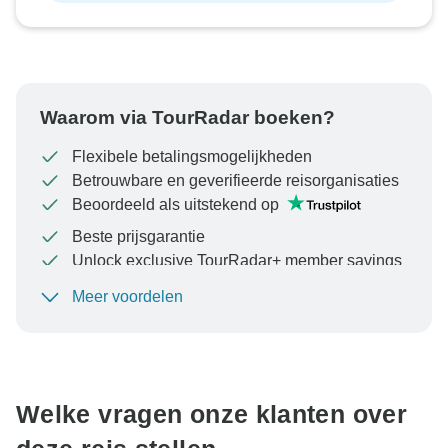
Waarom via TourRadar boeken?
Flexibele betalingsmogelijkheden
Betrouwbare en geverifieerde reisorganisaties
Beoordeeld als uitstekend op
Beste prijsgarantie
Unlock exclusive TourRadar+ member savings
Meer voordelen
Om uw betaling te beschermen en ervoor te zorgen
dat uw boeking in Oostenrijk wordt verwerkt, moet u
nooit geld overmaken of communiceren buiten de
TourRadar-website of -app.
Welke vragen onze klanten over