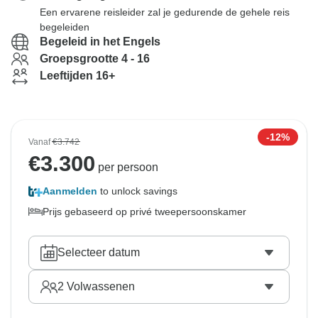
Een ervarene reisleider zal je gedurende de gehele reis
begeleiden
Begeleid in het Engels
Groepsgrootte 4 - 16
Leeftijden 16+
-12%
Vanaf
€3.742
€
3.300
per persoon
Aanmelden
to unlock savings
Prijs gebaseerd op privé tweepersoonskamer
Selecteer datum
2
Volwassenen