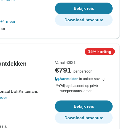
Bekijk reis
Download brochure
+4 meer
port
15% korting
Vanaf
€931
 ontdekken
€791
per persoon
Aanmelden
to unlock savings
Prijs gebaseerd op privé
onaal Bali,
Kintamani,
tweepersoonskamer
meer
Bekijk reis
Download brochure
esia