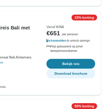
15% korting
Vanaf
€766
reis Bali met
€651
per persoon
Aanmelden
to unlock savings
Prijs gebaseerd op privé
tweepersoonskamer
onaal Bali,
Kintamani,
er
Bekijk reis
Download brochure
esia
50% korting