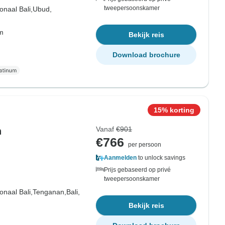
tweepersoonskamer
onaal Bali,
Ubud,
om
Bekijk reis
Download brochure
15% korting
Vanaf
€901
n
€766
per persoon
Aanmelden
to unlock savings
Prijs gebaseerd op privé
tweepersoonskamer
onaal Bali,
Tenganan,
Bali,
Bekijk reis