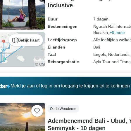
Inclusive
Duur
7 dagen
Bestemmingen
Ngurah Rai Internati
Besakih,
+9 meer
Leeftijdsgroep
Alle leeftijden welk
Bekijk kaart
Eilanden
Bali
Taal
Engels, Nederlands,
Reisorganisatie
Ayla Tour and Trans
Meld je aan of log in om toegang te krijgen tot je kortinge
Oude Wonderen
Adembenemend Bali - Ubud, 
Seminyak - 10 dagen