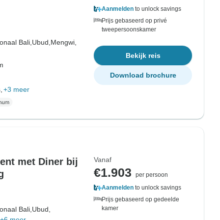
Aanmelden
to unlock savings
Prijs gebaseerd op privé
tweepersoonskamer
onaal Bali,
Ubud,
Mengwi,
Bekijk reis
om
Download brochure
,
+3 meer
Vanaf
ent met Diner bij
€1.903
g
per persoon
Aanmelden
to unlock savings
Prijs gebaseerd op gedeelde
kamer
onaal Bali,
Ubud,
+6 meer