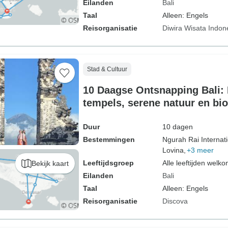
Eilanden
Bali
Taal
Alleen: Engels
Reisorganisatie
Diwira Wisata Indon
Stad & Cultuur
10 Daagse Ontsnapping Bali:
tempels, serene natuur en bi
Duur
10 dagen
Bestemmingen
Ngurah Rai Internati
Lovina,
+3 meer
Leeftijdsgroep
Alle leeftijden welk
Bekijk kaart
Eilanden
Bali
Taal
Alleen: Engels
Reisorganisatie
Discova