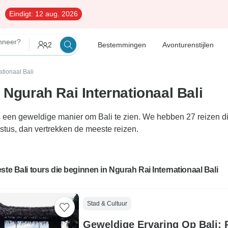
Eindigt:
12 aug. 2026
neer?
2
Bestemmingen
Avonturenstijlen
tionaal Bali
 Ngurah Rai Internationaal Bali
 is een geweldige manier om Bali te zien. We hebben 27 reizen d
ustus, dan vertrekken de meeste reizen.
ste Bali tours die beginnen in Ngurah Rai Internationaal Bali
Stad & Cultuur
Geweldige Ervaring Op Bali: P