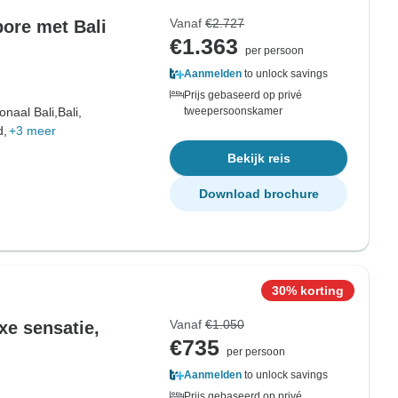
Vanaf
€2.727
ore met Bali
€1.363
per persoon
Aanmelden
to unlock savings
Prijs gebaseerd op privé
onaal Bali,
Bali,
tweepersoonskamer
d,
+3 meer
Bekijk reis
Download brochure
30% korting
Vanaf
€1.050
xe sensatie,
€735
per persoon
Aanmelden
to unlock savings
Prijs gebaseerd op privé