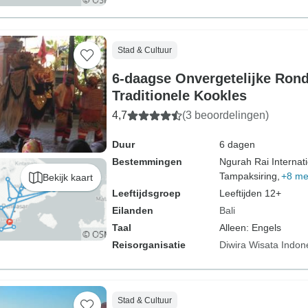
Stad & Cultuur
6-daagse Onvergetelijke Rond
Traditionele Kookles
4,7
(3 beoordelingen)
Duur
6 dagen
Bestemmingen
Ngurah Rai Internati
Tampaksiring,
+8 me
Bekijk kaart
Leeftijdsgroep
Leeftijden 12+
Eilanden
Bali
Taal
Alleen: Engels
Reisorganisatie
Diwira Wisata Indon
Stad & Cultuur