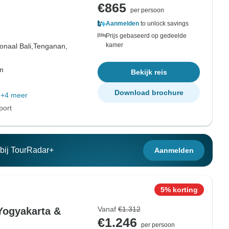
€865
per persoon
Aanmelden
to unlock savings
Prijs gebaseerd op gedeelde
kamer
onaal Bali,
Tenganan,
om
Bekijk reis
Download brochure
+4 meer
port
n bij TourRadar+
Aanmelden
5% korting
Vanaf
€1.312
Yogyakarta &
€1.246
per persoon