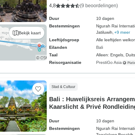
4,8
(9 beoordelingen)
Duur
10 dagen
Bestemmingen
Ngurah Rai Internati
Jatiluwih,
+9 meer
Bekijk kaart
Leeftijdsgroep
Alle leeftijden welk
Eilanden
Bali
Taal
Alleen: Engels, Duits
Reisorganisatie
PrestiGo Asia
Stad & Cultuur
Bali : Huwelijksreis Arrangem
Kaarslicht & Privé Rondleidin
Duur
10 dagen
Bestemmingen
Ngurah Rai Internati
Tegalalang,
Besakih,