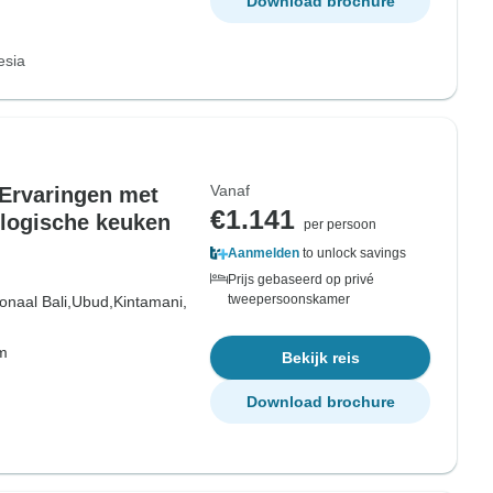
Download brochure
esia
Vanaf
 Ervaringen met
€1.141
ologische keuken
per persoon
Aanmelden
to unlock savings
Prijs gebaseerd op privé
tweepersoonskamer
onaal Bali,
Ubud,
Kintamani,
om
Bekijk reis
Download brochure