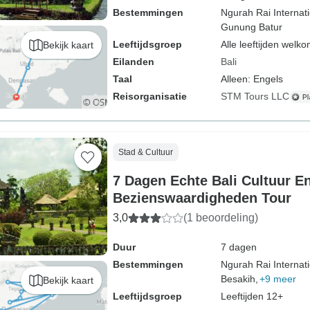
Bestemmingen
Ngurah Rai Internati
Gunung Batur
Leeftijdsgroep
Alle leeftijden welk
Bekijk kaart
Eilanden
Bali
Taal
Alleen: Engels
Reisorganisatie
STM Tours LLC
Stad & Cultuur
7 Dagen Echte Bali Cultuur E
Bezienswaardigheden Tour
3,0
(1 beoordeling)
Duur
7 dagen
Bestemmingen
Ngurah Rai Internati
Besakih,
+9 meer
Bekijk kaart
Leeftijdsgroep
Leeftijden 12+