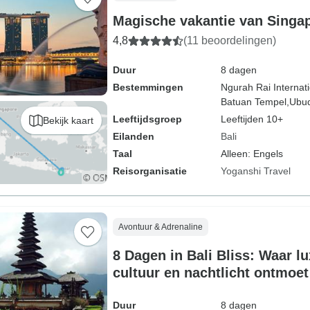
Magische vakantie van Singap
4,8
(11 beoordelingen)
Duur
8 dagen
Bestemmingen
Ngurah Rai Internati
Batuan Tempel,
Ubu
Leeftijdsgroep
Leeftijden 10+
Bekijk kaart
Eilanden
Bali
Taal
Alleen: Engels
Reisorganisatie
Yoganshi Travel
Avontuur & Adrenaline
8 Dagen in Bali Bliss: Waar lu
cultuur en nachtlicht ontmoet
Duur
8 dagen