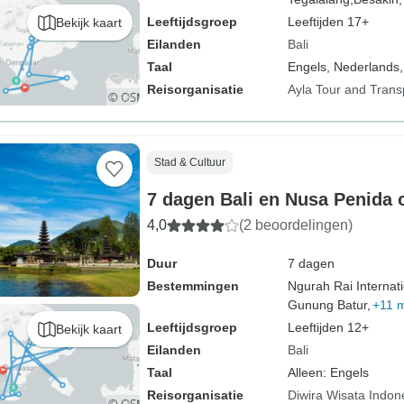
Leeftijdsgroep
Leeftijden 17+
Bekijk kaart
Eilanden
Bali
Taal
Engels, Nederlands,
Reisorganisatie
Ayla Tour and Trans
Stad & Cultuur
7 dagen Bali en Nusa Penida
4,0
(2 beoordelingen)
Duur
7 dagen
Bestemmingen
Ngurah Rai Internati
Gunung Batur,
+11 
Leeftijdsgroep
Leeftijden 12+
Bekijk kaart
Eilanden
Bali
Taal
Alleen: Engels
Reisorganisatie
Diwira Wisata Indon