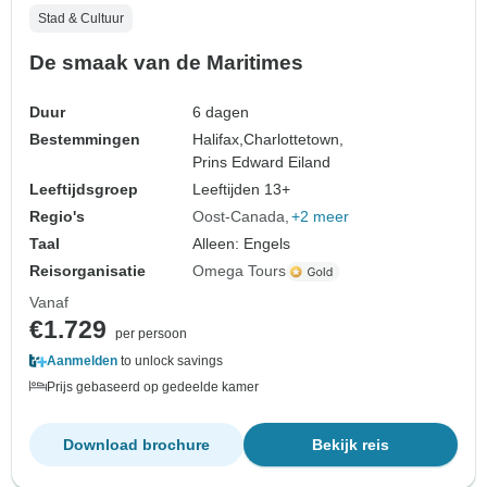
Stad & Cultuur
De smaak van de Maritimes
Duur
6 dagen
Bestemmingen
Halifax,
Charlottetown,
Prins Edward Eiland
Leeftijdsgroep
Leeftijden 13+
Regio's
Oost-Canada
+2 meer
Taal
Alleen: Engels
Reisorganisatie
Omega Tours
Vanaf
€1.729
per persoon
Aanmelden
to unlock savings
Prijs gebaseerd op gedeelde kamer
Download brochure
Bekijk reis