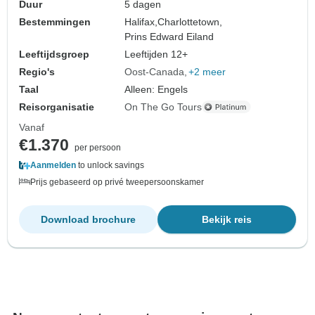
Duur
5 dagen
Bestemmingen
Halifax,
Charlottetown,
Prins Edward Eiland
Leeftijdsgroep
Leeftijden 12+
Regio's
Oost-Canada
+2 meer
Taal
Alleen: Engels
Reisorganisatie
On The Go Tours
Vanaf
€1.370
per persoon
Aanmelden
to unlock savings
Prijs gebaseerd op privé tweepersoonskamer
Download brochure
Bekijk reis