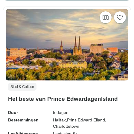
Stad & Cultuur
Het beste van Prince EdwardagenIsland
Duur
5 dagen
Bestemmingen
Halifax,
Prins Edward Eiland,
Charlottetown
Leeftijdsgroep
Leeftijden 8+