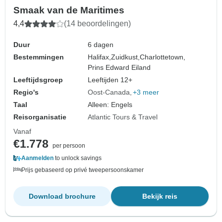
Smaak van de Maritimes
4,4
(14 beoordelingen)
Duur
6 dagen
Bestemmingen
Halifax,
Zuidkust,
Charlottetown,
Prins Edward Eiland
Leeftijdsgroep
Leeftijden 12+
Regio's
Oost-Canada
+3 meer
Taal
Alleen: Engels
Reisorganisatie
Atlantic Tours & Travel
Vanaf
€1.778
per persoon
Aanmelden
to unlock savings
Prijs gebaseerd op privé tweepersoonskamer
Download brochure
Bekijk reis