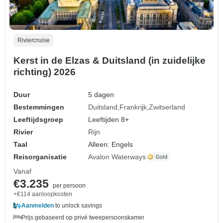
Riviercruise
Kerst in de Elzas & Duitsland (in zuidelijke
richting) 2026
Duur
5 dagen
Bestemmingen
Duitsland
Frankrijk
Zwitserland
Leeftijdsgroep
Leeftijden 8+
Rivier
Rijn
Taal
Alleen: Engels
Reisorganisatie
Avalon Waterways
Vanaf
€3.235
per persoon
+€114 aanloopkosten
Aanmelden
to unlock savings
Prijs gebaseerd op privé tweepersoonskamer