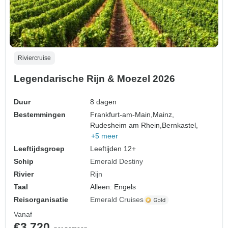
Riviercruise
Legendarische Rijn & Moezel 2026
Duur
8 dagen
Bestemmingen
Frankfurt-am-Main,
Mainz,
Rudesheim am Rhein,
Bernkastel,
+5 meer
Leeftijdsgroep
Leeftijden 12+
Schip
Emerald Destiny
Rivier
Rijn
Taal
Alleen: Engels
Reisorganisatie
Emerald Cruises
Vanaf
€3.720