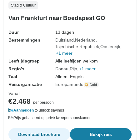
Stad & Cultuur
Van Frankfurt naar Boedapest GO
Duur
13 dagen
Bestemmingen
Duitsland
Nederland
Tsjechische Republiek
Oostenrijk
+1 meer
Leeftijdsgroep
Alle leeftijden welkom
Regio's
Donau
Rijn
+1 meer
Taal
Alleen: Engels
Reisorganisatie
Europamundo
Vanaf
€2.468
per persoon
Aanmelden
to unlock savings
Prijs gebaseerd op privé tweepersoonskamer
Download brochure
Bekijk reis