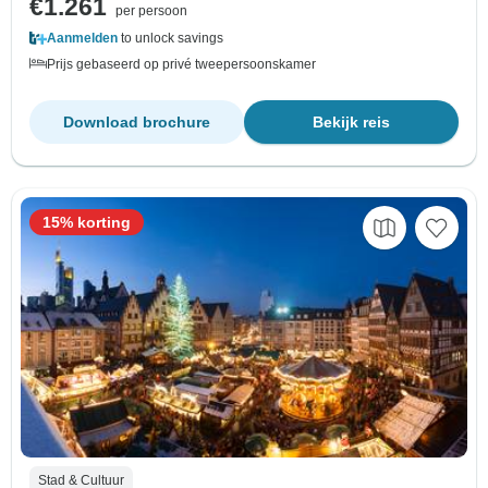
€1.261
per persoon
Aanmelden
to unlock savings
Prijs gebaseerd op privé tweepersoonskamer
Download brochure
Bekijk reis
15% korting
Stad & Cultuur