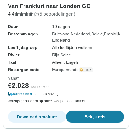
Van Frankfurt naar Londen GO
4,4
(5 beoordelingen)
Duur
10 dagen
Bestemmingen
Duitsland
Nederland
België
Frankrijk
Engeland
Leeftijdsgroep
Alle leeftijden welkom
Rivier
Rijn
Seine
Taal
Alleen: Engels
Reisorganisatie
Europamundo
Vanaf
€2.028
per persoon
Aanmelden
to unlock savings
Prijs gebaseerd op privé tweepersoonskamer
Download brochure
Bekijk reis