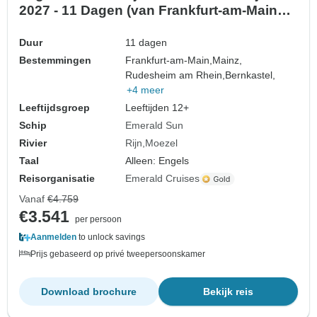
2027 - 11 Dagen (van Frankfurt-am-Main
naar Berlijn)
Duur
11 dagen
Bestemmingen
Frankfurt-am-Main,
Mainz,
Rudesheim am Rhein,
Bernkastel,
+4 meer
Leeftijdsgroep
Leeftijden 12+
Schip
Emerald Sun
Rivier
Rijn
Moezel
Taal
Alleen: Engels
Reisorganisatie
Emerald Cruises
Vanaf
€4.759
€3.541
per persoon
Aanmelden
to unlock savings
Prijs gebaseerd op privé tweepersoonskamer
Download brochure
Bekijk reis