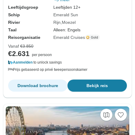
Leeftijdsgroep
Leeftijden 12+
Schip
Emerald Sun
Rivier
Rijn
Moezel
Taal
Alleen: Engels
Reisorganisatie
Emerald Cruises
Vanaf
€3.850
€2.631
per persoon
Aanmelden
to unlock savings
Prijs gebaseerd op privé tweepersoonskamer
Download brochure
Bekijk reis