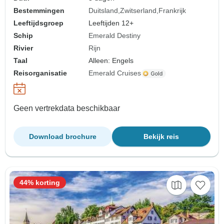
Bestemmingen
Duitsland
Zwitserland
Frankrijk
Leeftijdsgroep
Leeftijden 12+
Schip
Emerald Destiny
Rivier
Rijn
Taal
Alleen: Engels
Reisorganisatie
Emerald Cruises
Geen vertrekdata beschikbaar
Download brochure
Bekijk reis
44% korting