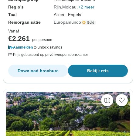
Regio's
Rijn
Moldau
+2 meer
Taal
Alleen: Engels
Reisorganisatie
Europamundo
Vanaf
€2.261
per persoon
Aanmelden
to unlock savings
Prijs gebaseerd op privé tweepersoonskamer
Download brochure
Bekijk reis