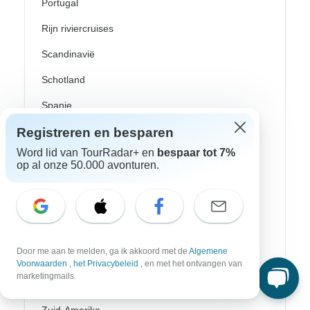
Portugal
Rijn riviercruises
Scandinavië
Schotland
Spanje
Registreren en besparen
Turkije
Word lid van TourRadar+ en
bespaar tot 7%
Zweden
op al onze 50.000 avonturen.
Canada
Costa Rica
Mexico
Door me aan te melden, ga ik akkoord met de
Algemene
Peru
Voorwaarden
,
het Privacybeleid
, en met het ontvangen van
marketingmails.
USA