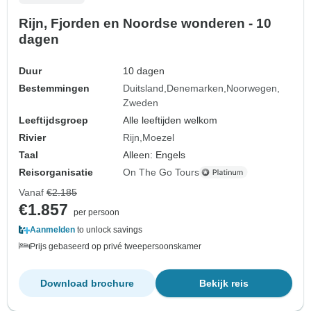
Rijn, Fjorden en Noordse wonderen - 10
dagen
Duur
10 dagen
Bestemmingen
Duitsland
Denemarken
Noorwegen
Zweden
Leeftijdsgroep
Alle leeftijden welkom
Rivier
Rijn
Moezel
Taal
Alleen: Engels
Reisorganisatie
On The Go Tours
Vanaf
€2.185
€1.857
per persoon
Aanmelden
to unlock savings
Prijs gebaseerd op privé tweepersoonskamer
Download brochure
Bekijk reis