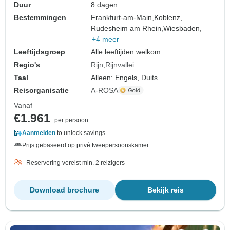
Duur
8 dagen
Bestemmingen
Frankfurt-am-Main,
Koblenz,
Rudesheim am Rhein,
Wiesbaden,
+4 meer
Leeftijdsgroep
Alle leeftijden welkom
Regio's
Rijn
Rijnvallei
Taal
Alleen: Engels, Duits
Reisorganisatie
A-ROSA
Vanaf
€1.961
per persoon
Aanmelden
to unlock savings
Prijs gebaseerd op privé tweepersoonskamer
Reservering vereist min. 2 reizigers
Download brochure
Bekijk reis