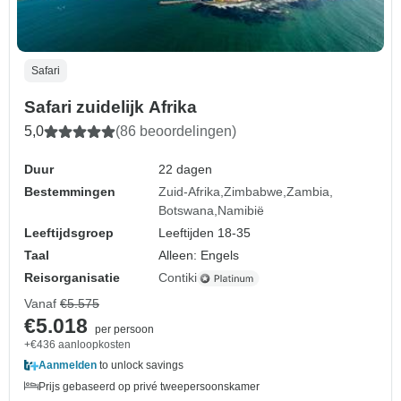
Safari
Safari zuidelijk Afrika
5,0
(86 beoordelingen)
Duur
22 dagen
Bestemmingen
Zuid-Afrika
Zimbabwe
Zambia
Botswana
Namibië
Leeftijdsgroep
Leeftijden 18-35
Taal
Alleen: Engels
Reisorganisatie
Contiki
Vanaf
€5.575
€5.018
per persoon
+€436 aanloopkosten
Aanmelden
to unlock savings
Prijs gebaseerd op privé tweepersoonskamer