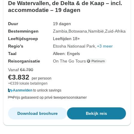
De Watervallen, de Delta & de Kaap – incl.
accommodatie – 19 dagen
Duur
19 dagen
Bestemmingen
Zambia
Botswana
Namibië
Zuid-Afrika
Leeftijdsgroep
Leeftijden 18+
Regio's
Etosha Nationaal Park
+3 meer
Taal
Alleen: Engels
Reisorganisatie
On The Go Tours
Vanaf
€4.790
€3.832
per persoon
+€339 lokale betalingen
Aanmelden
to unlock savings
Prijs gebaseerd op privé tweepersoonskamer
Download brochure
Bekijk reis