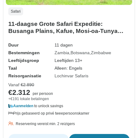
Safari
11-daagse Grote Safari Expeditie:
Busanga Plains, Kafue, Mosi-oa-Tunya
(Zambia), Chobe (Botswana) en Hwange
National Parks (Zimbabwe).
Duur
11 dagen
Bestemmingen
Zambia
Botswana
Zimbabwe
Leeftijdsgroep
Leeftijden 13+
Taal
Alleen: Engels
Reisorganisatie
Lochinvar Safaris
Vanaf
€2.890
€2.312
per persoon
+€191 lokale betalingen
Aanmelden
to unlock savings
Prijs gebaseerd op privé tweepersoonskamer
Reservering vereist min. 2 reizigers