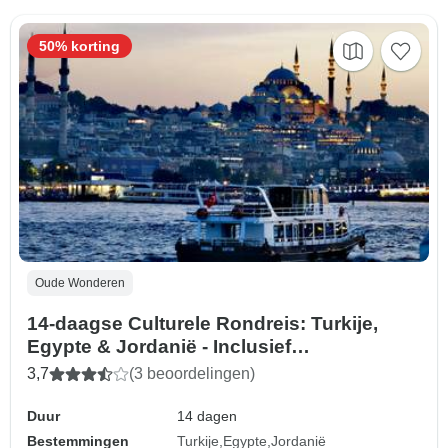
50% korting
Oude Wonderen
14-daagse Culturele Rondreis: Turkije,
Egypte & Jordanië - Inclusief
internationale vluchten
3,7
(3 beoordelingen)
Duur
14 dagen
Bestemmingen
Turkije
Egypte
Jordanië