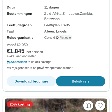
Duur
11 dagen
Bestemmingen
Zuid-Afrika
Zimbabwe
Zambia
Botswana
Leeftijdsgroep
Leeftijden 18-35
Taal
Alleen: Engels
Reisorganisatie
Contiki
Vanaf
€2.050
€1.845
per persoon
+€436 aanloopkosten
Aanmelden
to unlock savings
Prijs gebaseerd op privé tweepersoonskamer
Download brochure
Bekijk reis
25% korting