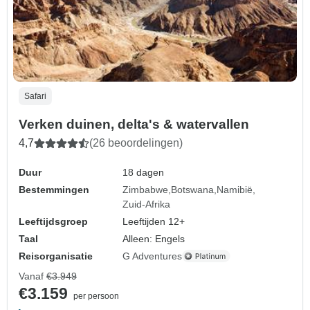
Safari
Verken duinen, delta's & watervallen
4,7
(26 beoordelingen)
Duur
18 dagen
Bestemmingen
Zimbabwe
Botswana
Namibië
Zuid-Afrika
Leeftijdsgroep
Leeftijden 12+
Taal
Alleen: Engels
Reisorganisatie
G Adventures
Vanaf
€3.949
€3.159
per persoon