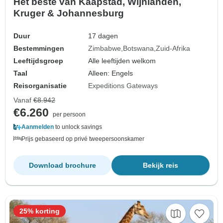
Het beste van Kaapstad, Wijnlanden,
Kruger & Johannesburg
Duur
17 dagen
Bestemmingen
Zimbabwe
Botswana
Zuid-Afrika
Leeftijdsgroep
Alle leeftijden welkom
Taal
Alleen: Engels
Reisorganisatie
Expeditions Gateways
Vanaf
€8.942
€6.260
per persoon
Aanmelden
to unlock savings
Prijs gebaseerd op privé tweepersoonskamer
Download brochure
Bekijk reis
25% korting