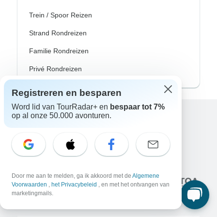
Trein / Spoor Reizen
Strand Rondreizen
Familie Rondreizen
Privé Rondreizen
Registreren en besparen
Word lid van TourRadar+ en
bespaar tot 7%
op al onze 50.000 avonturen.
Excellent
10.000+
reviews op
Geassocieerd met
Door me aan te melden, ga ik akkoord met de
Algemene
Voorwaarden
,
het Privacybeleid
, en met het ontvangen van
marketingmails.