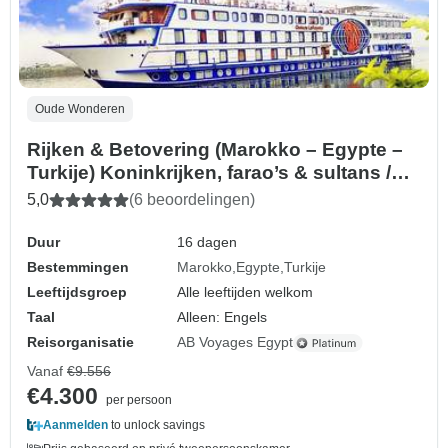
Oude Wonderen
Rijken & Betovering (Marokko – Egypte –
Turkije) Koninkrijken, farao’s & sultans /
inclusief internationale vluchten
5,0
(6 beoordelingen)
Duur
16 dagen
Bestemmingen
Marokko
Egypte
Turkije
Leeftijdsgroep
Alle leeftijden welkom
Taal
Alleen: Engels
Reisorganisatie
AB Voyages Egypt
Vanaf
€9.556
€4.300
per persoon
Aanmelden
to unlock savings