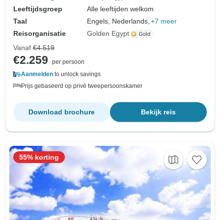
Leeftijdsgroep
Alle leeftijden welkom
Taal
Engels, Nederlands,
+7 meer
Reisorganisatie
Golden Egypt
Vanaf
€4.519
€2.259
per persoon
Aanmelden
to unlock savings
Prijs gebaseerd op privé tweepersoonskamer
Download brochure
Bekijk reis
55% korting