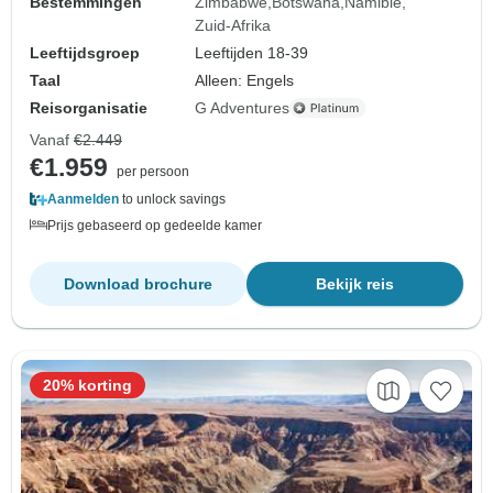
Bestemmingen
Zimbabwe
Botswana
Namibië
Zuid-Afrika
Leeftijdsgroep
Leeftijden 18-39
Taal
Alleen: Engels
Reisorganisatie
G Adventures
Vanaf
€2.449
€1.959
per persoon
Aanmelden
to unlock savings
Prijs gebaseerd op gedeelde kamer
Download brochure
Bekijk reis
20% korting