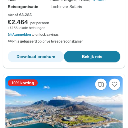
Reisorganisatie
Lochinvar Safaris
Vanaf
€3.285
€2.464
per persoon
+€156 lokale betalingen
Aanmelden
to unlock savings
Prijs gebaseerd op privé tweepersoonskamer
Download brochure
Bekijk reis
10% korting