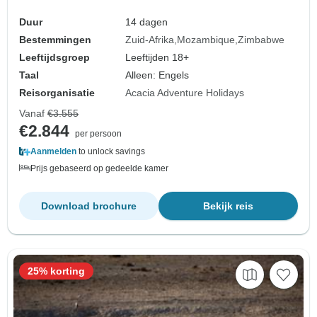
Duur
14 dagen
Bestemmingen
Zuid-Afrika
Mozambique
Zimbabwe
Leeftijdsgroep
Leeftijden 18+
Taal
Alleen: Engels
Reisorganisatie
Acacia Adventure Holidays
Vanaf
€3.555
€2.844
per persoon
Aanmelden
to unlock savings
Prijs gebaseerd op gedeelde kamer
Download brochure
Bekijk reis
25% korting