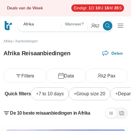
Deals van de Week
Eindigt:
1
D
10
U
16
M
33
S
Afrika
Wanneer?
2
Afrika
/
Aanbiedingen
Afrika Reisaanbiedingen
Delen
Filters
Data
2
Pax
Quick filters
7 to 10 days
Group size 20
Depar
De 10 beste reisaanbiedingen in Afrika