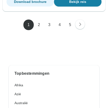
Download brochure
Bekijk reis
1
2
3
4
5
Topbestemmingen
Afrika
Azië
Australië