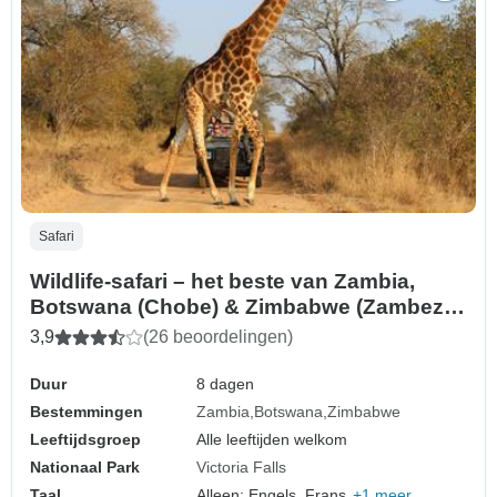
Safari
Wildlife-safari – het beste van Zambia,
Botswana (Chobe) & Zimbabwe (Zambezi)
– 8 dagen
3,9
(26 beoordelingen)
Duur
8 dagen
Bestemmingen
Zambia
Botswana
Zimbabwe
Leeftijdsgroep
Alle leeftijden welkom
Nationaal Park
Victoria Falls
Taal
Alleen: Engels, Frans,
+1 meer