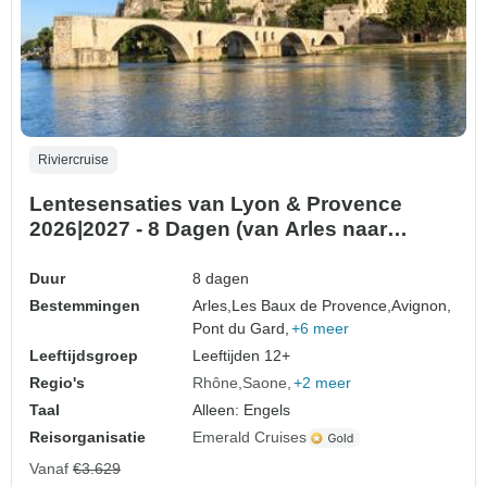
Riviercruise
Lentesensaties van Lyon & Provence
2026|2027 - 8 Dagen (van Arles naar
Perouges)
Duur
8 dagen
Bestemmingen
Arles,
Les Baux de Provence,
Avignon,
Pont du Gard,
+6 meer
Leeftijdsgroep
Leeftijden 12+
Regio's
Rhône
Saone
+2 meer
Taal
Alleen: Engels
Reisorganisatie
Emerald Cruises
Vanaf
€3.629