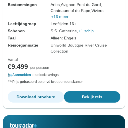
Bestemmingen
Arles,
Avignon,
Pont du Gard,
Chateauneuf du Pape,
Viviers,
+16 meer
Leeftijdsgroep
Leeftijden 16+
Schepen
S.S. Catherine
+1 schip
Taal
Alleen: Engels
Reisorganisatie
Uniworld Boutique River Cruise
Collection
Vanaf
€9.499
per persoon
Aanmelden
to unlock savings
Prijs gebaseerd op privé tweepersoonskamer
Download brochure
Bekijk reis