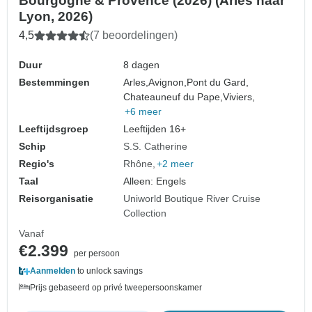
Bourgogne & Provence (2026) (Arles naar
Lyon, 2026)
4,5
(7 beoordelingen)
Duur
8 dagen
Bestemmingen
Arles,
Avignon,
Pont du Gard,
Chateauneuf du Pape,
Viviers,
+6 meer
Leeftijdsgroep
Leeftijden 16+
Schip
S.S. Catherine
Regio's
Rhône
+2 meer
Taal
Alleen: Engels
Reisorganisatie
Uniworld Boutique River Cruise
Collection
Vanaf
€2.399
per persoon
Aanmelden
to unlock savings
Prijs gebaseerd op privé tweepersoonskamer