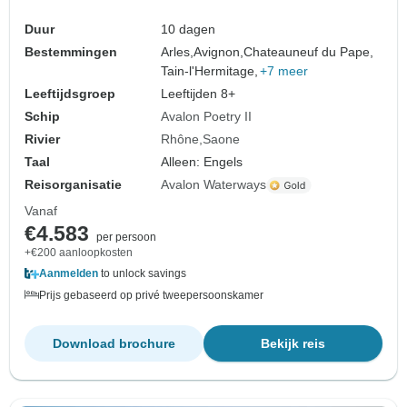
Duur
10 dagen
Bestemmingen
Arles,
Avignon,
Chateauneuf du Pape,
Tain-l'Hermitage,
+7 meer
Leeftijdsgroep
Leeftijden 8+
Schip
Avalon Poetry II
Rivier
Rhône
Saone
Taal
Alleen: Engels
Reisorganisatie
Avalon Waterways
Vanaf
€4.583
per persoon
+€200 aanloopkosten
Aanmelden
to unlock savings
Prijs gebaseerd op privé tweepersoonskamer
Download brochure
Bekijk reis