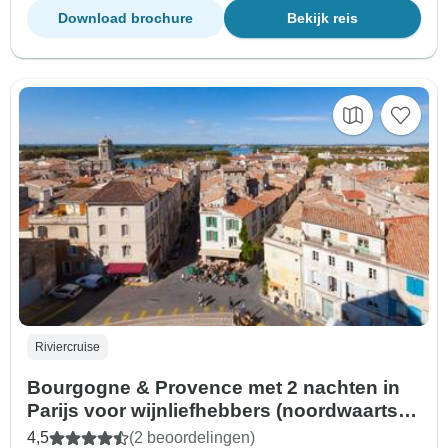
Download brochure
Bekijk reis
Riviercruise
Bourgogne & Provence met 2 nachten in
Parijs voor wijnliefhebbers (noordwaarts)
2026
4,5
(2 beoordelingen)