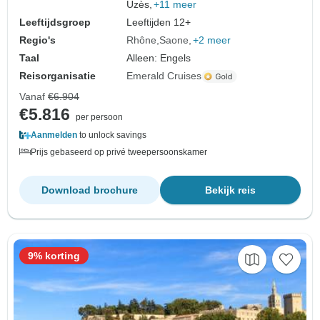
Uzès,
+11 meer
Leeftijdsgroep
Leeftijden 12+
Regio's
Rhône
Saone
+2 meer
Taal
Alleen: Engels
Reisorganisatie
Emerald Cruises
Vanaf
€6.904
€5.816
per persoon
Aanmelden
to unlock savings
Prijs gebaseerd op privé tweepersoonskamer
Download brochure
Bekijk reis
9% korting