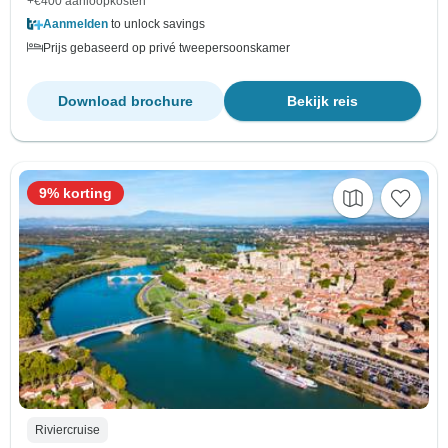
+€400 aanloopkosten
Aanmelden
to unlock savings
Prijs gebaseerd op privé tweepersoonskamer
Download brochure
Bekijk reis
9% korting
Riviercruise