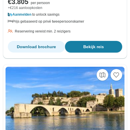
€3.805
per persoon
+€216 aanloopkosten
Aanmelden
to unlock savings
Prijs gebaseerd op privé tweepersoonskamer
Reservering vereist min. 2 reizigers
Download brochure
Bekijk reis