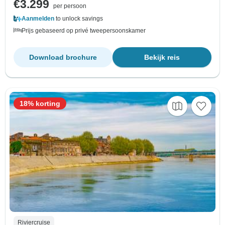
€3.299
per persoon
Aanmelden
to unlock savings
Prijs gebaseerd op privé tweepersoonskamer
Download brochure
Bekijk reis
18% korting
Riviercruise