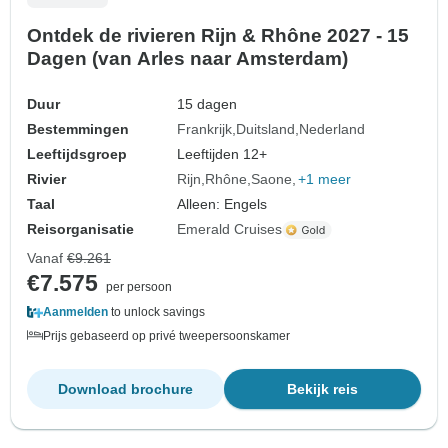
Ontdek de rivieren Rijn & Rhône 2027 - 15
Dagen (van Arles naar Amsterdam)
Duur
15 dagen
Bestemmingen
Frankrijk
Duitsland
Nederland
Leeftijdsgroep
Leeftijden 12+
Rivier
Rijn
Rhône
Saone
+1 meer
Taal
Alleen: Engels
Reisorganisatie
Emerald Cruises
Vanaf
€9.261
€7.575
per persoon
Aanmelden
to unlock savings
Prijs gebaseerd op privé tweepersoonskamer
Download brochure
Bekijk reis