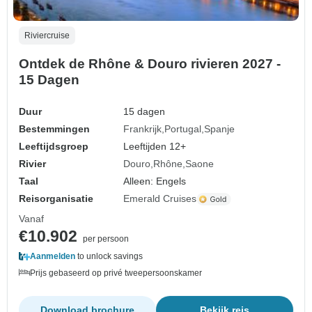
Riviercruise
Ontdek de Rhône & Douro rivieren 2027 -
15 Dagen
Duur
15 dagen
Bestemmingen
Frankrijk
Portugal
Spanje
Leeftijdsgroep
Leeftijden 12+
Rivier
Douro
Rhône
Saone
Taal
Alleen: Engels
Reisorganisatie
Emerald Cruises
Vanaf
€10.902
per persoon
Aanmelden
to unlock savings
Prijs gebaseerd op privé tweepersoonskamer
Download brochure
Bekijk reis