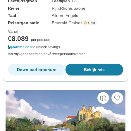
Leeftijdsgroep
Leeftijden 12+
Rivier
Rijn
Rhône
Saone
Taal
Alleen: Engels
Reisorganisatie
Emerald Cruises
Vanaf
€8.089
per persoon
Aanmelden
to unlock savings
Prijs gebaseerd op privé tweepersoonskamer
Download brochure
Bekijk reis