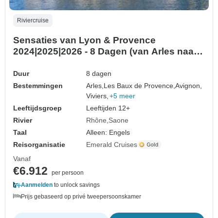
Riviercruise
Sensaties van Lyon & Provence
2024|2025|2026 - 8 Dagen (van Arles naar
Lyon)
Duur
8 dagen
Bestemmingen
Arles,
Les Baux de Provence,
Avignon,
Viviers,
+5 meer
Leeftijdsgroep
Leeftijden 12+
Rivier
Rhône
Saone
Taal
Alleen: Engels
Reisorganisatie
Emerald Cruises
Vanaf
€6.912
per persoon
Aanmelden
to unlock savings
Prijs gebaseerd op privé tweepersoonskamer