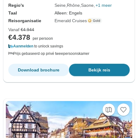
Regio's
Seine
Rhône
Saone
+1 meer
Taal
Alleen: Engels
Reisorganisatie
Emerald Cruises
Vanaf
€4.944
€4.378
per persoon
Aanmelden
to unlock savings
Prijs gebaseerd op privé tweepersoonskamer
Download brochure
Bekijk reis