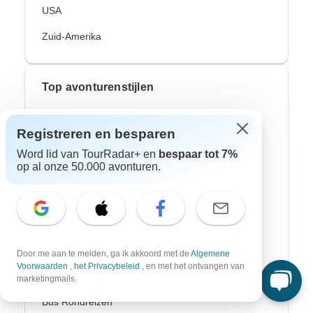
USA
Zuid-Amerika
Top avonturenstijlen
Avontuurlijke rondreizen
Registreren en besparen
Fiets Rondreizen
Word lid van TourRadar+ en
bespaar tot 7%
op al onze 50.000 avonturen.
Noorderlicht
Riviercruises
Afrika Safari
Wandeltochten
Door me aan te melden, ga ik akkoord met de
Algemene
Voorwaarden
,
het Privacybeleid
, en met het ontvangen van
Culturele Rondreizen
marketingmails.
Bus Rondreizen