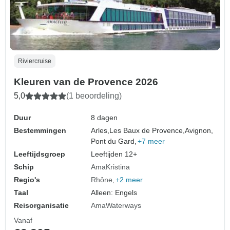
Riviercruise
Kleuren van de Provence 2026
5,0
(1 beoordeling)
Duur
8 dagen
Bestemmingen
Arles,
Les Baux de Provence,
Avignon,
Pont du Gard,
+7 meer
Leeftijdsgroep
Leeftijden 12+
Schip
AmaKristina
Regio's
Rhône
+2 meer
Taal
Alleen: Engels
Reisorganisatie
AmaWaterways
Vanaf