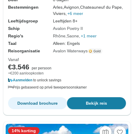
Bestemmingen
Arles,
Avignon,
Chateauneuf du Pape,
Viviers,
+6 meer
Leeftijdsgroep
Leeftijden 8+
Schip
Avalon Poetry II
Regio's
Rhône
Saone
+1 meer
Taal
Alleen: Engels
Reisorganisatie
Avalon Waterways
Vanaf
€3.546
per persoon
+€200 aanloopkosten
Aanmelden
to unlock savings
Prijs gebaseerd op privé tweepersoonskamer
Download brochure
Bekijk reis
14% korting