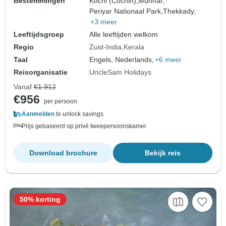
Bestemmingen
Kochi (Cochin),
Munnar,
Periyar Nationaal Park,
Thekkady,
+3 meer
Leeftijdsgroep
Alle leeftijden welkom
Regio
Zuid-India
Kerala
Taal
Engels, Nederlands,
+6 meer
Reisorganisatie
UncleSam Holidays
Vanaf
€1.912
€956
per persoon
Aanmelden
to unlock savings
Prijs gebaseerd op privé tweepersoonskamer
Download brochure
Bekijk reis
50% korting