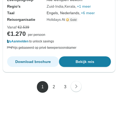
Regio's
Zuid-India
Kerala
+1 meer
Taal
Engels, Nederlands,
+6 meer
Reisorganisatie
Holidays At
Vanaf
€2.539
€1.270
per persoon
Aanmelden
to unlock savings
Prijs gebaseerd op privé tweepersoonskamer
Download brochure
Bekijk reis
1
2
3