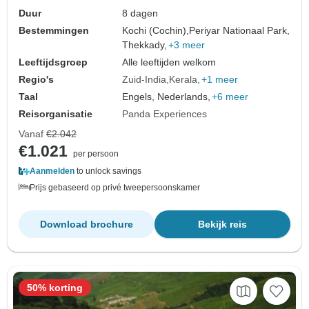
Duur
8 dagen
Bestemmingen
Kochi (Cochin),
Periyar Nationaal Park,
Thekkady,
+3 meer
Leeftijdsgroep
Alle leeftijden welkom
Regio's
Zuid-India
Kerala
+1 meer
Taal
Engels, Nederlands,
+6 meer
Reisorganisatie
Panda Experiences
Vanaf
€2.042
€1.021
per persoon
Aanmelden
to unlock savings
Prijs gebaseerd op privé tweepersoonskamer
Download brochure
Bekijk reis
50% korting