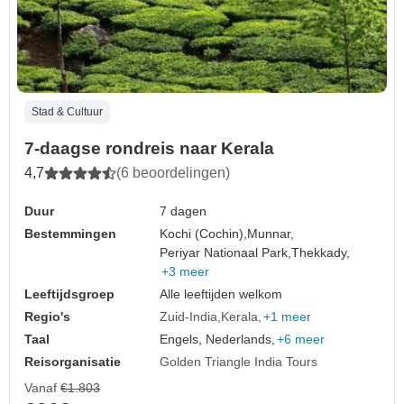
Stad & Cultuur
7-daagse rondreis naar Kerala
4,7
(6 beoordelingen)
Duur
7 dagen
Bestemmingen
Kochi (Cochin),
Munnar,
Periyar Nationaal Park,
Thekkady,
+3 meer
Leeftijdsgroep
Alle leeftijden welkom
Regio's
Zuid-India
Kerala
+1 meer
Taal
Engels, Nederlands,
+6 meer
Reisorganisatie
Golden Triangle India Tours
Vanaf
€1.803