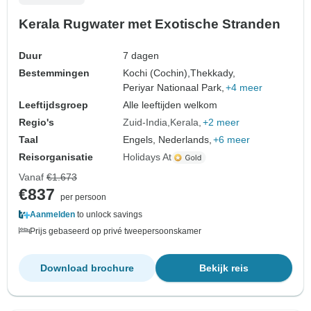
Kerala Rugwater met Exotische Stranden
Duur
7 dagen
Bestemmingen
Kochi (Cochin),
Thekkady,
Periyar Nationaal Park,
+4 meer
Leeftijdsgroep
Alle leeftijden welkom
Regio's
Zuid-India
Kerala
+2 meer
Taal
Engels, Nederlands,
+6 meer
Reisorganisatie
Holidays At
Vanaf
€1.673
€837
per persoon
Aanmelden
to unlock savings
Prijs gebaseerd op privé tweepersoonskamer
Download brochure
Bekijk reis