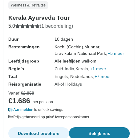
Wellness & Retraites
Kerala Ayurveda Tour
5,0
(1 beoordeling)
Duur
10 dagen
Bestemmingen
Kochi (Cochin),
Munnar,
Eravikulam Nationaal Park,
+5 meer
Leeftijdsgroep
Alle leeftijden welkom
Regio's
Zuid-India
Kerala
+1 meer
Taal
Engels, Nederlands,
+7 meer
Reisorganisatie
Alkof Holidays
Vanaf
€2.858
€1.686
per persoon
Aanmelden
to unlock savings
Prijs gebaseerd op privé tweepersoonskamer
Download brochure
Bekijk reis