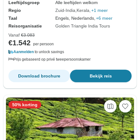
Leeftijdsgroep
Alle leeftijden welkom
Regio
Zuid-India
Kerala
+1 meer
Taal
Engels, Nederlands,
+6 meer
Reisorganisatie
Golden Triangle India Tours
Vanaf
€3.083
€1.542
per persoon
Aanmelden
to unlock savings
Prijs gebaseerd op privé tweepersoonskamer
Download brochure
Bekijk reis
50% korting