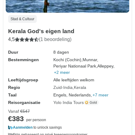
Stad & Cultuur
Kerala God's eigen land
4,5
(1 beoordeling)
Duur
8 dagen
Bestemmingen
Kochi (Cochin),
Munnar,
Periyar Nationaal Park,
Alleppey,
+2 meer
Leeftijdsgroep
Alle leeftijden welkom
Regio
Zuid-India
Kerala
Taal
Engels, Nederlands,
+7 meer
Reisorganisatie
Yolo India Tours
Vanaf
€547
€383
per persoon
Aanmelden
to unlock savings
Prijs gebaseerd op privé tweepersoonskamer