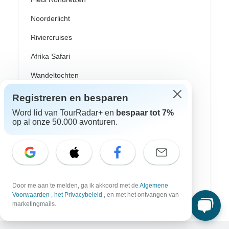
Noorderlicht
Riviercruises
Afrika Safari
Wandeltochten
Culturele Rondreizen
Registreren en besparen
Word lid van TourRadar+ en
bespaar tot 7%
Bus Rondreizen
op al onze 50.000 avonturen.
Trein / Spoor Reizen
Strand Rondreizen
Familie Rondreizen
Door me aan te melden, ga ik akkoord met de
Algemene
Privé Rondreizen
Voorwaarden
,
het Privacybeleid
, en met het ontvangen van
marketingmails.