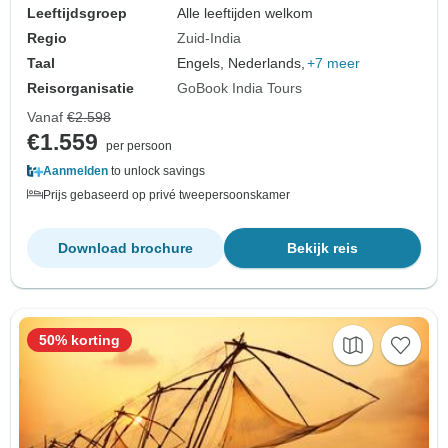
Leeftijdsgroep
Alle leeftijden welkom
Regio
Zuid-India
Taal
Engels, Nederlands,
+7 meer
Reisorganisatie
GoBook India Tours
Vanaf
€2.598
€1.559
per persoon
Aanmelden
to unlock savings
Prijs gebaseerd op privé tweepersoonskamer
Download brochure
Bekijk reis
50% korting