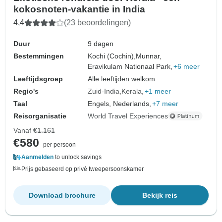
kokosnoten-vakantie in India
4,4
(23 beoordelingen)
Duur
9 dagen
Bestemmingen
Kochi (Cochin),
Munnar,
Eravikulam Nationaal Park,
+6 meer
Leeftijdsgroep
Alle leeftijden welkom
Regio's
Zuid-India
Kerala
+1 meer
Taal
Engels, Nederlands,
+7 meer
Reisorganisatie
World Travel Experiences
Vanaf
€1.161
€580
per persoon
Aanmelden
to unlock savings
Prijs gebaseerd op privé tweepersoonskamer
Download brochure
Bekijk reis