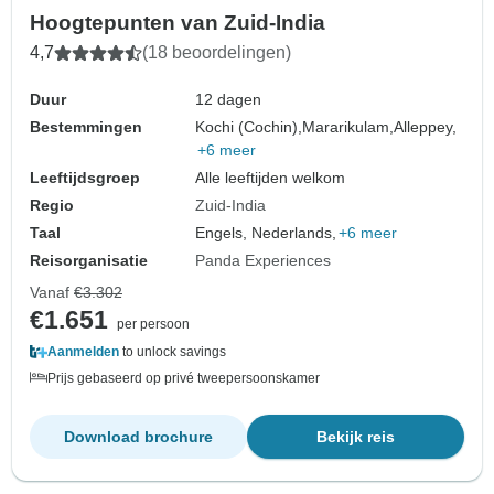
Hoogtepunten van Zuid-India
4,7
(18 beoordelingen)
Duur
12 dagen
Bestemmingen
Kochi (Cochin),
Mararikulam,
Alleppey,
+6 meer
Leeftijdsgroep
Alle leeftijden welkom
Regio
Zuid-India
Taal
Engels, Nederlands,
+6 meer
Reisorganisatie
Panda Experiences
Vanaf
€3.302
€1.651
per persoon
Aanmelden
to unlock savings
Prijs gebaseerd op privé tweepersoonskamer
Download brochure
Bekijk reis