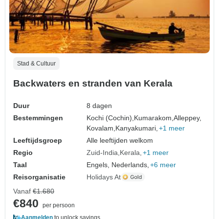
Stad & Cultuur
Backwaters en stranden van Kerala
Duur
8 dagen
Bestemmingen
Kochi (Cochin),
Kumarakom,
Alleppey,
Kovalam,
Kanyakumari,
+1 meer
Leeftijdsgroep
Alle leeftijden welkom
Regio
Zuid-India
Kerala
+1 meer
Taal
Engels, Nederlands,
+6 meer
Reisorganisatie
Holidays At
Vanaf
€1.680
€840
per persoon
Aanmelden
to unlock savings