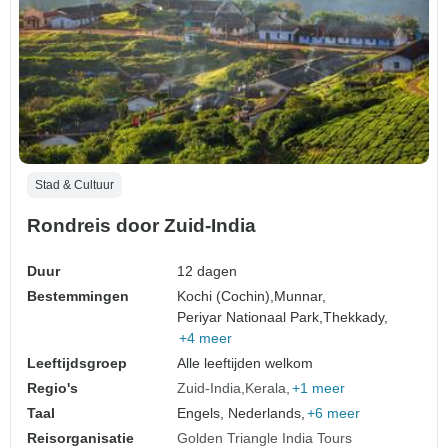
Stad & Cultuur
Rondreis door Zuid-India
Duur
12 dagen
Bestemmingen
Kochi (Cochin),
Munnar,
Periyar Nationaal Park,
Thekkady,
+4 meer
Leeftijdsgroep
Alle leeftijden welkom
Regio's
Zuid-India
Kerala
+1 meer
Taal
Engels, Nederlands,
+6 meer
Reisorganisatie
Golden Triangle India Tours