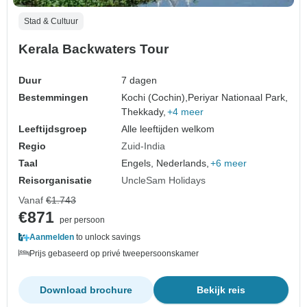
Stad & Cultuur
Kerala Backwaters Tour
Duur
7 dagen
Bestemmingen
Kochi (Cochin),
Periyar Nationaal Park,
Thekkady,
+4 meer
Leeftijdsgroep
Alle leeftijden welkom
Regio
Zuid-India
Taal
Engels, Nederlands,
+6 meer
Reisorganisatie
UncleSam Holidays
Vanaf
€1.743
€871
per persoon
Aanmelden
to unlock savings
Prijs gebaseerd op privé tweepersoonskamer
Download brochure
Bekijk reis