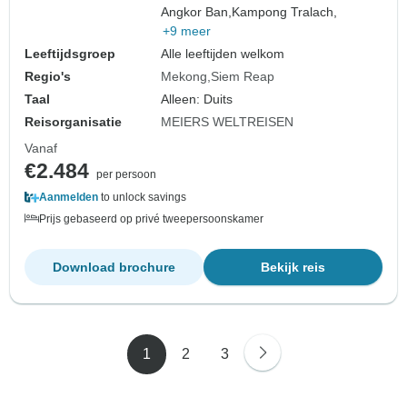
Angkor Ban,
Kampong Tralach,
+9 meer
Leeftijdsgroep
Alle leeftijden welkom
Regio's
Mekong
Siem Reap
Taal
Alleen: Duits
Reisorganisatie
MEIERS WELTREISEN
Vanaf
€2.484
per persoon
Aanmelden
to unlock savings
Prijs gebaseerd op privé tweepersoonskamer
Download brochure
Bekijk reis
1
2
3