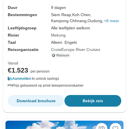
haven tot haven (24 bestemmingen)
Duur
9 dagen
Bestemmingen
Siem Reap,
Koh Chen,
Kampong Chhnang,
Oudong,
+8 meer
Leeftijdsgroep
Alle leeftijden welkom
Rivier
Mekong
Taal
Alleen: Engels
Reisorganisatie
CroisiEurope River Cruises
Vanaf
€1.523
per persoon
Aanmelden
to unlock savings
Prijs gebaseerd op privé tweepersoonskamer
Download brochure
Bekijk reis