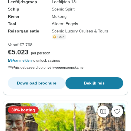
Leeftijdsgroep
Leeftijden 18+
Schip
Scenic Spirit
Rivier
Mekong
Taal
Alleen: Engels
Reisorganisatie
Scenic Luxury Cruises & Tours
Vanaf
€7.768
€5.023
per persoon
Aanmelden
to unlock savings
Prijs gebaseerd op privé tweepersoonskamer
Download brochure
Bekijk reis
30% korting