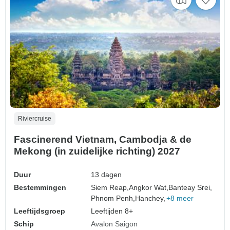
Riviercruise
Fascinerend Vietnam, Cambodja & de
Mekong (in zuidelijke richting) 2027
Duur
13 dagen
Bestemmingen
Siem Reap,
Angkor Wat,
Banteay Srei,
Phnom Penh,
Hanchey,
+8 meer
Leeftijdsgroep
Leeftijden 8+
Schip
Avalon Saigon