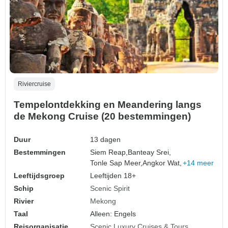
Riviercruise
Tempelontdekking en Meandering langs
de Mekong Cruise (20 bestemmingen)
Duur
13 dagen
Bestemmingen
Siem Reap,
Banteay Srei,
Tonle Sap Meer,
Angkor Wat,
+14 meer
Leeftijdsgroep
Leeftijden 18+
Schip
Scenic Spirit
Rivier
Mekong
Taal
Alleen: Engels
Reisorganisatie
Scenic Luxury Cruises & Tours