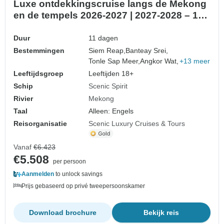
Luxe ontdekkingscruise langs de Mekong
en de tempels 2026-2027 | 2027-2028 – 11
dagen (van Siem Reap naar Ho Chi Minh
Stad)
Duur
11 dagen
Bestemmingen
Siem Reap,
Banteay Srei,
Tonle Sap Meer,
Angkor Wat,
+13 meer
Leeftijdsgroep
Leeftijden 18+
Schip
Scenic Spirit
Rivier
Mekong
Taal
Alleen: Engels
Reisorganisatie
Scenic Luxury Cruises & Tours
Vanaf
€6.423
€5.508
per persoon
Aanmelden
to unlock savings
Prijs gebaseerd op privé tweepersoonskamer
Download brochure
Bekijk reis