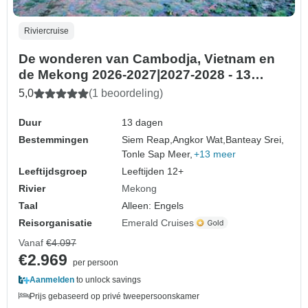
Riviercruise
De wonderen van Cambodja, Vietnam en
de Mekong 2026-2027|2027-2028 - 13
dagen
5,0
(1 beoordeling)
Duur
13 dagen
Bestemmingen
Siem Reap,
Angkor Wat,
Banteay Srei,
Tonle Sap Meer,
+13 meer
Leeftijdsgroep
Leeftijden 12+
Rivier
Mekong
Taal
Alleen: Engels
Reisorganisatie
Emerald Cruises
Vanaf
€4.097
€2.969
per persoon
Aanmelden
to unlock savings
Prijs gebaseerd op privé tweepersoonskamer