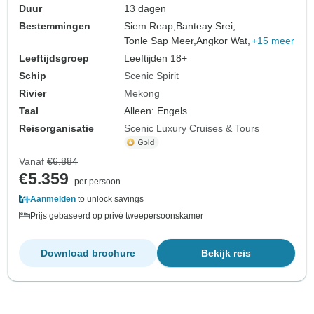
Duur
13 dagen
Bestemmingen
Siem Reap,
Banteay Srei,
Tonle Sap Meer,
Angkor Wat,
+15 meer
Leeftijdsgroep
Leeftijden 18+
Schip
Scenic Spirit
Rivier
Mekong
Taal
Alleen: Engels
Reisorganisatie
Scenic Luxury Cruises & Tours
Vanaf
€6.884
€5.359
per persoon
Aanmelden
to unlock savings
Prijs gebaseerd op privé tweepersoonskamer
Download brochure
Bekijk reis