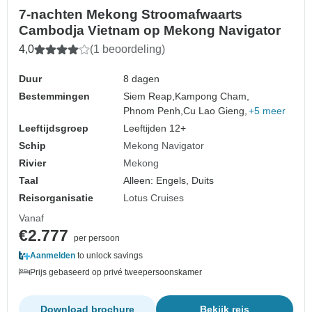
7-nachten Mekong Stroomafwaarts
Cambodja Vietnam op Mekong Navigator
4,0
(1 beoordeling)
Duur
8 dagen
Bestemmingen
Siem Reap,
Kampong Cham,
Phnom Penh,
Cu Lao Gieng,
+5 meer
Leeftijdsgroep
Leeftijden 12+
Schip
Mekong Navigator
Rivier
Mekong
Taal
Alleen: Engels, Duits
Reisorganisatie
Lotus Cruises
Vanaf
€2.777
per persoon
Aanmelden
to unlock savings
Prijs gebaseerd op privé tweepersoonskamer
Download brochure
Bekijk reis