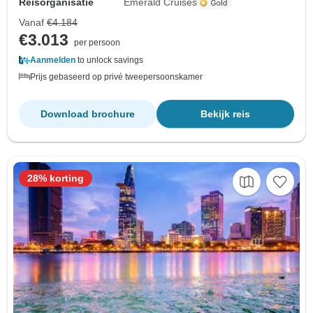
Reisorganisatie
Emerald Cruises
Vanaf
€4.184
€3.013
per persoon
Aanmelden
to unlock savings
Prijs gebaseerd op privé tweepersoonskamer
Download brochure
Bekijk reis
28% korting