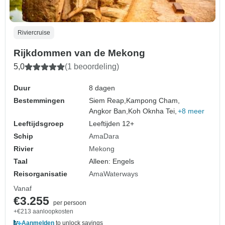
Riviercruise
Rijkdommen van de Mekong
5,0
(1 beoordeling)
Duur
8 dagen
Bestemmingen
Siem Reap,
Kampong Cham,
Angkor Ban,
Koh Oknha Tei,
+8 meer
Leeftijdsgroep
Leeftijden 12+
Schip
AmaDara
Rivier
Mekong
Taal
Alleen: Engels
Reisorganisatie
AmaWaterways
Vanaf
€3.255
per persoon
+€213 aanloopkosten
Aanmelden
to unlock savings