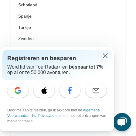
Schotland
Spanje
Turkije
Zweden
Canada
Registreren en besparen
Costa Rica
Word lid van TourRadar+ en
bespaar tot 7%
op al onze 50.000 avonturen.
Mexico
Peru
USA
Zuid-Amerika
Door me aan te melden, ga ik akkoord met de
Algemene
Voorwaarden
,
het Privacybeleid
, en met het ontvangen van
marketingmails.
Top avonturenstijlen