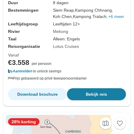
Duur
8 dagen
Bestemmingen
Siem Reap,
Kampong Chhnang,
Koh Chen,
Kampong Tralach,
+6 meer
Leeftijdsgroep
Leeftijden 12+
Rivier
Mekong
Taal
Alleen: Engels
Reisorganisatie
Lotus Cruises
Vanaf
€3.558
per persoon
Aanmelden
to unlock savings
Prijs gebaseerd op privé tweepersoonskamer
Download brochure
Bekijk reis
28% korting