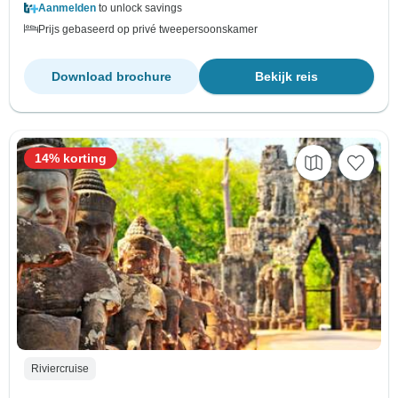
Aanmelden
to unlock savings
Prijs gebaseerd op privé tweepersoonskamer
Download brochure
Bekijk reis
14% korting
Riviercruise