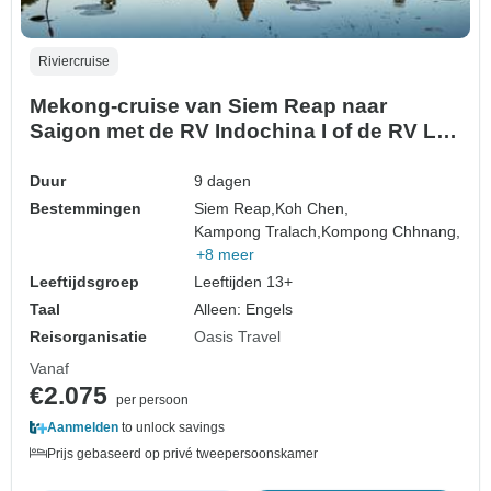
Riviercruise
Mekong-cruise van Siem Reap naar
Saigon met de RV Indochina I of de RV Lan
Di
Duur
9 dagen
Bestemmingen
Siem Reap,
Koh Chen,
Kampong Tralach,
Kompong Chhnang,
+8 meer
Leeftijdsgroep
Leeftijden 13+
Taal
Alleen: Engels
Reisorganisatie
Oasis Travel
Vanaf
€2.075
per persoon
Aanmelden
to unlock savings
Prijs gebaseerd op privé tweepersoonskamer