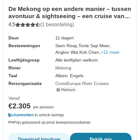
De Mekong op een andere manier – tussen
avontuur & sightseeing – een cruise van
haven tot haven (36 bestemmingen)
4,5
(1 beoordeling)
Duur
11 dagen
Bestemmingen
Siem Reap,
Tonle Sap Meer,
Angkor Wat,
Koh Chen,
+11 meer
Leeftijdsgroep
Alle leeftijden welkom
Rivier
Mekong
Taal
Alleen: Engels
Reisorganisatie
CroisiEurope River Cruises
Vanaf
€2.305
per persoon
Aanmelden
to unlock savings
Prijs gebaseerd op privé tweepersoonskamer
Download brochure
Bekijk reis