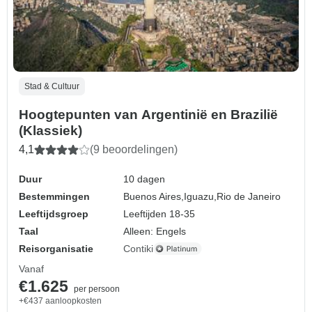
Stad & Cultuur
Hoogtepunten van Argentinië en Brazilië
(Klassiek)
4,1
(9 beoordelingen)
Duur
10 dagen
Bestemmingen
Buenos Aires,
Iguazu,
Rio de Janeiro
Leeftijdsgroep
Leeftijden 18-35
Taal
Alleen: Engels
Reisorganisatie
Contiki
Vanaf
€1.625
per persoon
+€437 aanloopkosten