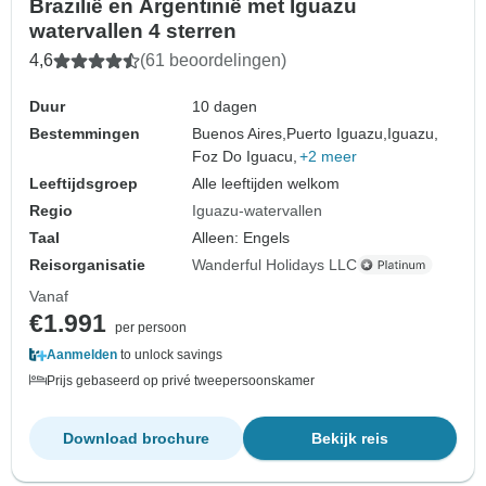
Brazilië en Argentinië met Iguazu
watervallen 4 sterren
4,6
(61 beoordelingen)
Duur
10 dagen
Bestemmingen
Buenos Aires,
Puerto Iguazu,
Iguazu,
Foz Do Iguacu,
+2 meer
Leeftijdsgroep
Alle leeftijden welkom
Regio
Iguazu-watervallen
Taal
Alleen: Engels
Reisorganisatie
Wanderful Holidays LLC
Vanaf
€1.991
per persoon
Aanmelden
to unlock savings
Prijs gebaseerd op privé tweepersoonskamer
Download brochure
Bekijk reis