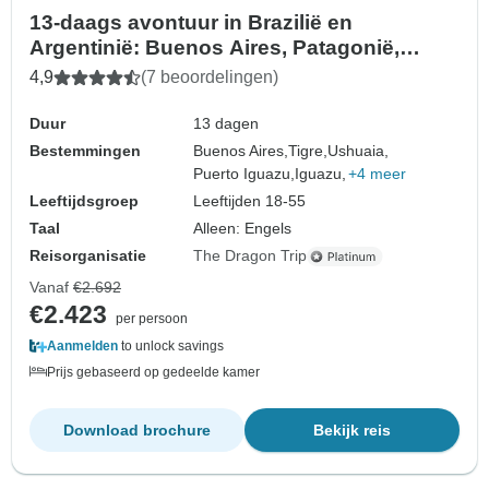
13-daags avontuur in Brazilië en
Argentinië: Buenos Aires, Patagonië,
Iguazú watervallen, São Paulo & Rio
4,9
(7 beoordelingen)
Duur
13 dagen
Bestemmingen
Buenos Aires,
Tigre,
Ushuaia,
Puerto Iguazu,
Iguazu,
+4 meer
Leeftijdsgroep
Leeftijden 18-55
Taal
Alleen: Engels
Reisorganisatie
The Dragon Trip
Vanaf
€2.692
€2.423
per persoon
Aanmelden
to unlock savings
Prijs gebaseerd op gedeelde kamer
Download brochure
Bekijk reis