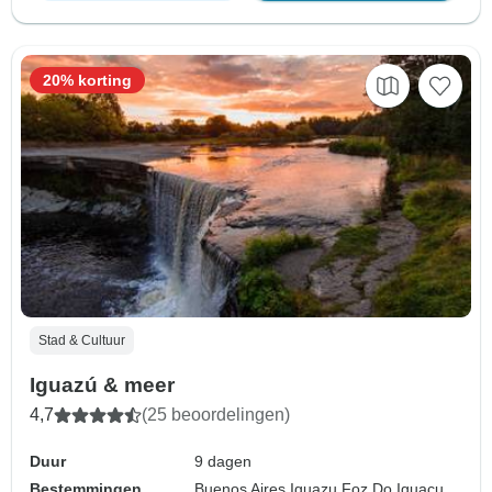
20% korting
Stad & Cultuur
Iguazú & meer
4,7
(25 beoordelingen)
Duur
9 dagen
Bestemmingen
Buenos Aires,
Iguazu,
Foz Do Iguacu,