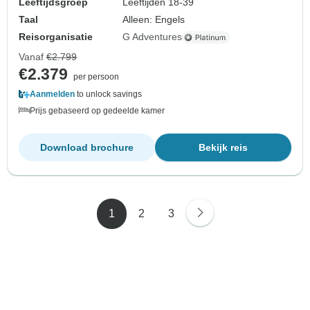
Leeftijdsgroep
Leeftijden 18-39
Taal
Alleen: Engels
Reisorganisatie
G Adventures
Vanaf
€2.799
€2.379
per persoon
Aanmelden
to unlock savings
Prijs gebaseerd op gedeelde kamer
Download brochure
Bekijk reis
1
2
3