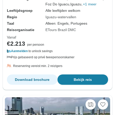
Foz Do Iguacu,
Iguazu,
+1 meer
Leeftijdsgroep
Alle leeftijden welkom
Regio
Iguazu-watervallen
Taal
Alleen: Engels, Portugees
Reisorganisatie
ETours Brazil DMC
Vanaf
€2.213
per persoon
Aanmelden
to unlock savings
Prijs gebaseerd op privé tweepersoonskamer
Reservering vereist min. 2 reizigers
Download brochure
Bekijk reis