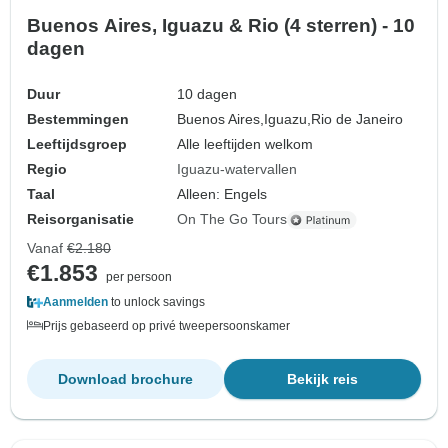
Buenos Aires, Iguazu & Rio (4 sterren) - 10
dagen
Duur
10 dagen
Bestemmingen
Buenos Aires,
Iguazu,
Rio de Janeiro
Leeftijdsgroep
Alle leeftijden welkom
Regio
Iguazu-watervallen
Taal
Alleen: Engels
Reisorganisatie
On The Go Tours
Vanaf
€2.180
€1.853
per persoon
Aanmelden
to unlock savings
Prijs gebaseerd op privé tweepersoonskamer
Download brochure
Bekijk reis