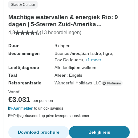
Stad & Cultuur
Machtige watervallen & energiek Rio: 9
dagen | 5-Sterren Zuid-Amerika
Ontsnappen
4,8
(13 beoordelingen)
Duur
9 dagen
Bestemmingen
Buenos Aires,
San Isidro,
Tigre,
Foz Do Iguacu,
+1 meer
Leeftijdsgroep
Alle leeftijden welkom
Taal
Alleen: Engels
Reisorganisatie
Wanderful Holidays LLC
Vanaf
€3.031
per persoon
Aanmelden
to unlock savings
Prijs gebaseerd op privé tweepersoonskamer
Download brochure
Bekijk reis