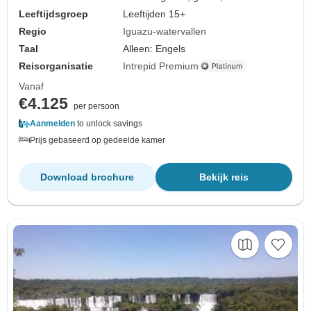
Leeftijdsgroep
Leeftijden 15+
Regio
Iguazu-watervallen
Taal
Alleen: Engels
Reisorganisatie
Intrepid Premium
Vanaf
€4.125
per persoon
Aanmelden
to unlock savings
Prijs gebaseerd op gedeelde kamer
Download brochure
Bekijk reis