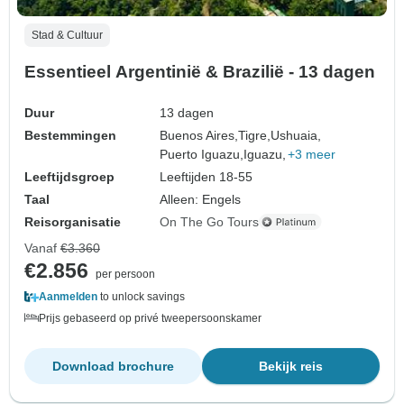
Stad & Cultuur
Essentieel Argentinië & Brazilië - 13 dagen
Duur
13 dagen
Bestemmingen
Buenos Aires,
Tigre,
Ushuaia,
Puerto Iguazu,
Iguazu,
+3 meer
Leeftijdsgroep
Leeftijden 18-55
Taal
Alleen: Engels
Reisorganisatie
On The Go Tours
Vanaf
€3.360
€2.856
per persoon
Aanmelden
to unlock savings
Prijs gebaseerd op privé tweepersoonskamer
Download brochure
Bekijk reis