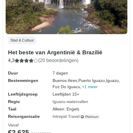
Stad & Cultuur
Het beste van Argentinië & Brazilië
4,3
(20 beoordelingen)
Duur
7 dagen
Bestemmingen
Buenos Aires,
Puerto Iguazu,
Iguazu,
Foz Do Iguacu,
+1 meer
Leeftijdsgroep
Leeftijden 15+
Regio
Iguazu-watervallen
Taal
Alleen: Engels
Reisorganisatie
Intrepid Travel
Vanaf
€2.625