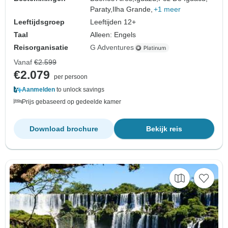
Paraty,
Ilha Grande,
+1 meer
Leeftijdsgroep
Leeftijden 12+
Taal
Alleen: Engels
Reisorganisatie
G Adventures
Vanaf
€2.599
€2.079
per persoon
Aanmelden
to unlock savings
Prijs gebaseerd op gedeelde kamer
Download brochure
Bekijk reis