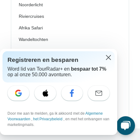
Noorderlicht
Riviercruises
Afrika Safari
Wandeltochten
Culturele Rondreizen
Registreren en besparen
Bus Rondreizen
Word lid van TourRadar+ en
bespaar tot 7%
Trein / Spoor Reizen
op al onze 50.000 avonturen.
Strand Rondreizen
Familie Rondreizen
Privé Rondreizen
Door me aan te melden, ga ik akkoord met de
Algemene
Voorwaarden
,
het Privacybeleid
, en met het ontvangen van
marketingmails.