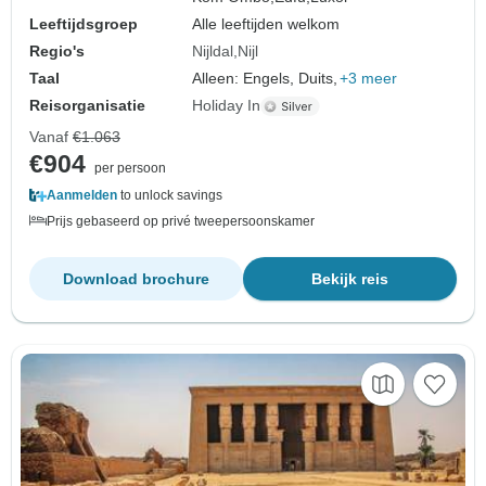
Leeftijdsgroep
Alle leeftijden welkom
Regio's
Nijldal
Nijl
Taal
Alleen: Engels, Duits,
+3 meer
Reisorganisatie
Holiday In
Vanaf
€1.063
€904
per persoon
Aanmelden
to unlock savings
Prijs gebaseerd op privé tweepersoonskamer
Download brochure
Bekijk reis