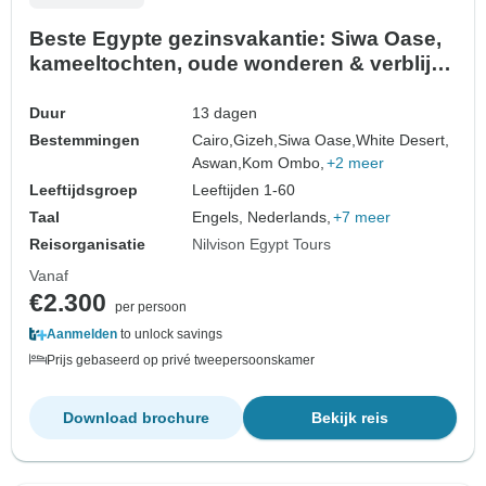
Beste Egypte gezinsvakantie: Siwa Oase,
kameeltochten, oude wonderen & verblijf
aan het strand van Hurghada
Duur
13 dagen
Bestemmingen
Cairo,
Gizeh,
Siwa Oase,
White Desert,
Aswan,
Kom Ombo,
+2 meer
Leeftijdsgroep
Leeftijden 1-60
Taal
Engels, Nederlands,
+7 meer
Reisorganisatie
Nilvison Egypt Tours
Vanaf
€2.300
per persoon
Aanmelden
to unlock savings
Prijs gebaseerd op privé tweepersoonskamer
Download brochure
Bekijk reis