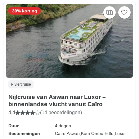
30% korting
Riviercruise
Nijlcruise van Aswan naar Luxor –
binnenlandse vlucht vanuit Caïro
4,4
(14 beoordelingen)
Duur
4 dagen
Bestemmingen
Cairo,
Aswan,
Kom Ombo,
Edfu,
Luxor