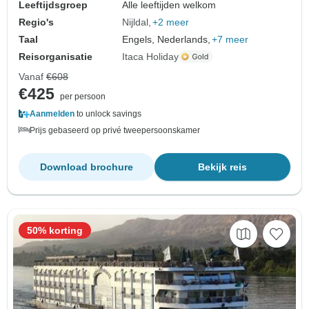
Leeftijdsgroep
Alle leeftijden welkom
Regio's
Nijldal
+2 meer
Taal
Engels, Nederlands,
+7 meer
Reisorganisatie
Itaca Holiday
Vanaf
€608
€425
per persoon
Aanmelden
to unlock savings
Prijs gebaseerd op privé tweepersoonskamer
Download brochure
Bekijk reis
50% korting