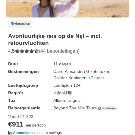
Riviercruise
Avontuurlijke reis op de Nijl – incl.
retourvluchten
4,5
(44 beoordelingen)
Duur
11 dagen
Bestemmingen
Cairo,
Alexandria,
Gizeh,
Luxor,
Dal der Koningen,
+7 meer
Leeftijdsgroep
Leeftijden 12+
Regio's
Nijldal
Nijl
Taal
Alleen: Engels
Reisorganisatie
Beyond The Nile Tours
Vanaf
€1.823
€911
per persoon
Aanmelden
to unlock savings