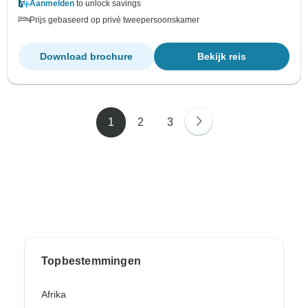
Aanmelden
to unlock savings
Prijs gebaseerd op privé tweepersoonskamer
Download brochure
Bekijk reis
1
2
3
Topbestemmingen
Afrika