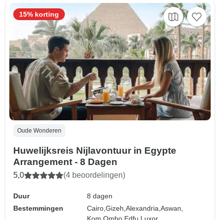
15% korting
Oude Wonderen
Huwelijksreis Nijlavontuur in Egypte
Arrangement - 8 Dagen
5,0
(4 beoordelingen)
Duur
8 dagen
Bestemmingen
Cairo,
Gizeh,
Alexandria,
Aswan,
Kom Ombo,
Edfu,
Luxor