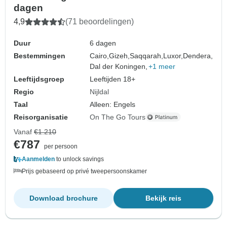
dagen
4,9
(71 beoordelingen)
Duur
6 dagen
Bestemmingen
Cairo,
Gizeh,
Saqqarah,
Luxor,
Dendera,
Dal der Koningen,
+1 meer
Leeftijdsgroep
Leeftijden 18+
Regio
Nijldal
Taal
Alleen: Engels
Reisorganisatie
On The Go Tours
Vanaf
€1.210
€787
per persoon
Aanmelden
to unlock savings
Prijs gebaseerd op privé tweepersoonskamer
Download brochure
Bekijk reis