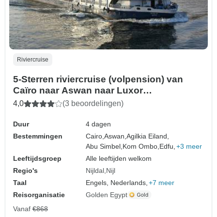
Riviercruise
5-Sterren riviercruise (volpension) van
Caïro naar Aswan naar Luxor
(binnenlandse vlucht inbegrepen)
4,0
(3 beoordelingen)
Duur
4 dagen
Bestemmingen
Cairo,
Aswan,
Agilkia Eiland,
Abu Simbel,
Kom Ombo,
Edfu,
+3 meer
Leeftijdsgroep
Alle leeftijden welkom
Regio's
Nijldal
Nijl
Taal
Engels, Nederlands,
+7 meer
Reisorganisatie
Golden Egypt
Vanaf
€868