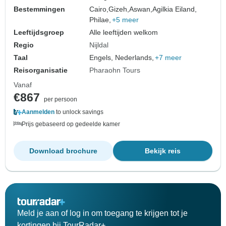
Bestemmingen
Cairo,
Gizeh,
Aswan,
Agilkia Eiland,
Philae,
+5 meer
Leeftijdsgroep
Alle leeftijden welkom
Regio
Nijldal
Taal
Engels, Nederlands,
+7 meer
Reisorganisatie
Pharaohn Tours
Vanaf
€867
per persoon
Aanmelden
to unlock savings
Prijs gebaseerd op gedeelde kamer
Download brochure
Bekijk reis
Meld je aan of log in om toegang te krijgen tot je
kortingen bij TourRadar+