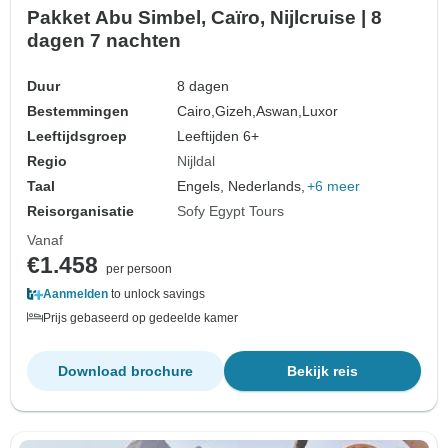
Pakket Abu Simbel, Caïro, Nijlcruise | 8
dagen 7 nachten
Duur
8 dagen
Bestemmingen
Cairo,
Gizeh,
Aswan,
Luxor
Leeftijdsgroep
Leeftijden 6+
Regio
Nijldal
Taal
Engels, Nederlands,
+6 meer
Reisorganisatie
Sofy Egypt Tours
Vanaf
€1.458
per persoon
Aanmelden
to unlock savings
Prijs gebaseerd op gedeelde kamer
Download brochure
Bekijk reis