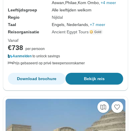
Aswan,
Philae,
Kom Ombo,
+4 meer
Leeftijdsgroep
Alle leeftijden welkom
Regio
Nijldal
Taal
Engels, Nederlands,
+7 meer
Reisorganisatie
Ancient Egypt Tours
Vanaf
€738
per persoon
Aanmelden
to unlock savings
Prijs gebaseerd op privé tweepersoonskamer
Download brochure
Bekijk reis