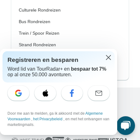
Culturele Rondreizen
Bus Rondreizen
Trein / Spoor Reizen
Strand Rondreizen
Familie Rondreizen
Registreren en besparen
Privé Rondreizen
Word lid van TourRadar+ en
bespaar tot 7%
op al onze 50.000 avonturen.
Excellent
10.000+
reviews op
Door me aan te melden, ga ik akkoord met de
Algemene
Voorwaarden
,
het Privacybeleid
, en met het ontvangen van
marketingmails.
Geassocieerd met