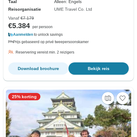
Taal
Alleen: Engels
Reisorganisatie
UME Travel Co. Ltd
Vanaf
€7.179
€5.384
per persoon
Aanmelden
to unlock savings
Prijs gebaseerd op privé tweepersoonskamer
Reservering vereist min. 2 reizigers
Download brochure
Bekijk reis
25% korting