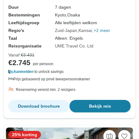
Familietour - Aanpasbaar
Duur
7 dagen
Bestemmingen
Kyoto,
Osaka
Leeftijdsgroep
Alle leeftijden welkom
Regio's
Zuid-Japan
Kansai
+2 meer
Taal
Alleen: Engels
Reisorganisatie
UME Travel Co. Ltd
Vanaf
€3.431
€2.745
per persoon
Aanmelden
to unlock savings
Prijs gebaseerd op privé tweepersoonskamer
Reservering vereist min. 2 reizigers
Download brochure
Bekijk reis
25% korting