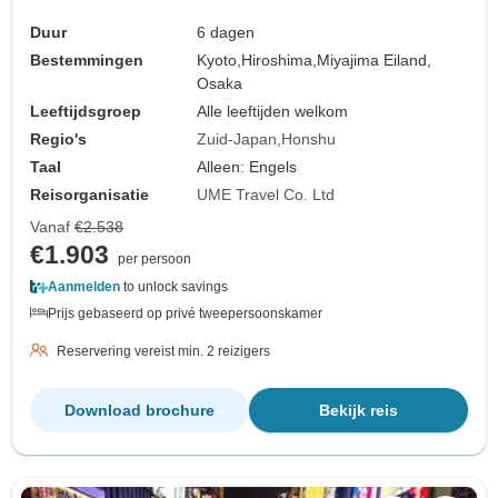
Umetravel
Duur
6 dagen
Bestemmingen
Kyoto,
Hiroshima,
Miyajima Eiland,
Osaka
Leeftijdsgroep
Alle leeftijden welkom
Regio's
Zuid-Japan
Honshu
Taal
Alleen: Engels
Reisorganisatie
UME Travel Co. Ltd
Vanaf
€2.538
€1.903
per persoon
Aanmelden
to unlock savings
Prijs gebaseerd op privé tweepersoonskamer
Reservering vereist min. 2 reizigers
Download brochure
Bekijk reis