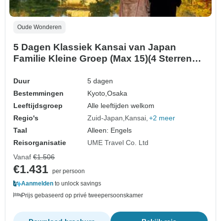
Oude Wonderen
5 Dagen Klassiek Kansai van Japan
Familie Kleine Groep (Max 15)(4 Sterren
Hotels)
Duur
5 dagen
Bestemmingen
Kyoto,
Osaka
Leeftijdsgroep
Alle leeftijden welkom
Regio's
Zuid-Japan
Kansai
+2 meer
Taal
Alleen: Engels
Reisorganisatie
UME Travel Co. Ltd
Vanaf
€1.506
€1.431
per persoon
Aanmelden
to unlock savings
Prijs gebaseerd op privé tweepersoonskamer