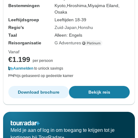
Bestemmingen
Kyoto,
Hiroshima,
Miyajima Eiland,
Osaka
Leeftijdsgroep
Leeftijden 18-39
Regio's
Zuid-Japan
Honshu
Taal
Alleen: Engels
Reisorganisatie
G Adventures
Vanaf
€1.199
per persoon
Aanmelden
to unlock savings
Prijs gebaseerd op gedeelde kamer
Download brochure
Bekijk reis
Meld je aan of log in om toegang te krijgen tot je
kortingen bij TourRadar+