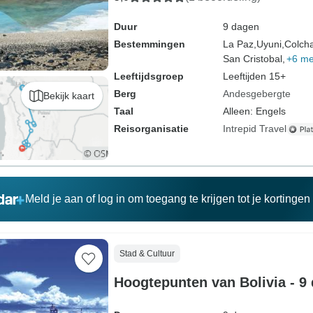
Duur
9 dagen
Bestemmingen
La Paz,
Uyuni,
Colcha
San Cristobal,
+6 me
Leeftijdsgroep
Leeftijden 15+
Berg
Andesgebergte
Bekijk kaart
Taal
Alleen: Engels
Reisorganisatie
Intrepid Travel
Meld je aan of log in om toegang te krijgen tot je kortinge
Stad & Cultuur
Hoogtepunten van Bolivia - 9