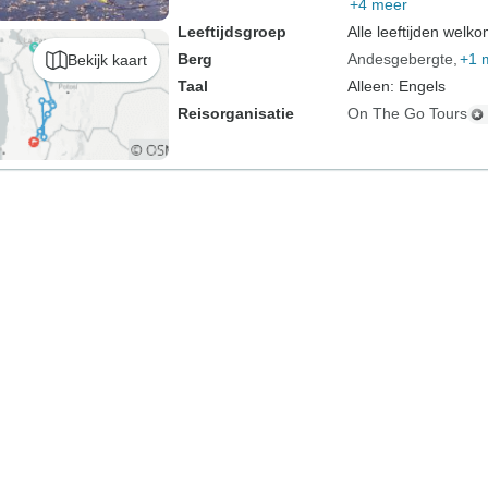
+4 meer
Leeftijdsgroep
Alle leeftijden welk
Berg
Andesgebergte
+1 
Bekijk kaart
Taal
Alleen: Engels
Reisorganisatie
On The Go Tours