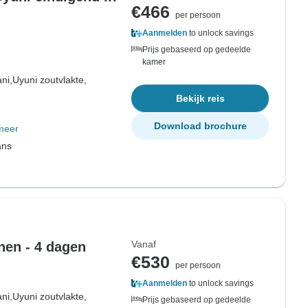
€466
per persoon
Aanmelden
to unlock savings
Prijs gebaseerd op gedeelde
kamer
ni,
Uyuni zoutvlakte,
Bekijk reis
Download brochure
meer
ans
Vanaf
nen - 4 dagen
€530
per persoon
Aanmelden
to unlock savings
ni,
Uyuni zoutvlakte,
Prijs gebaseerd op gedeelde