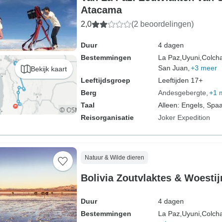
Atacama
2,0
(2 beoordelingen)
Duur
4 dagen
Bestemmingen
La Paz,
Uyuni,
Colcha
San Juan,
+3 meer
Bekijk kaart
Leeftijdsgroep
Leeftijden 17+
Berg
Andesgebergte
+1 
Taal
Alleen: Engels, Spa
Reisorganisatie
Joker Expedition
Natuur & Wilde dieren
Bolivia Zoutvlaktes & Woestij
Duur
4 dagen
Bestemmingen
La Paz,
Uyuni,
Colcha