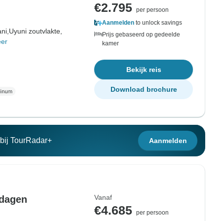
€2.795
per persoon
Aanmelden
to unlock savings
ni,
Uyuni zoutvlakte,
Prijs gebaseerd op gedeelde
er
kamer
Bekijk reis
Download brochure
n bij TourRadar+
Aanmelden
Vanaf
 dagen
€4.685
per persoon