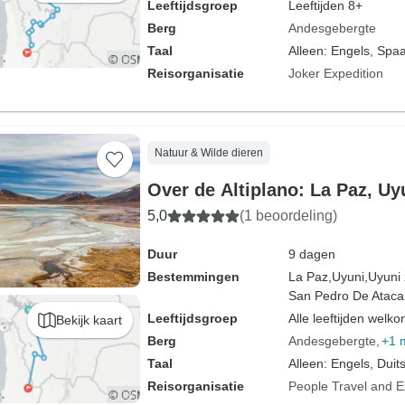
Leeftijdsgroep
Leeftijden 8+
Berg
Andesgebergte
Taal
Alleen: Engels, Spa
Reisorganisatie
Joker Expedition
Natuur & Wilde dieren
Over de Altiplano: La Paz, U
5,0
(1 beoordeling)
Duur
9 dagen
Bestemmingen
La Paz,
Uyuni,
Uyuni 
San Pedro De Atac
Leeftijdsgroep
Alle leeftijden welk
Bekijk kaart
Berg
Andesgebergte
+1 
Taal
Alleen: Engels, Duits
Reisorganisatie
People Travel and E