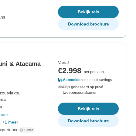
Bekijk reis
ans
Download brochure
Vanaf
yuni & Atacama
€2.998
per persoon
Aanmelden
to unlock savings
Prijs gebaseerd op privé
zoutvlakte,
tweepersoonskamer
ama
om
Bekijk reis
meer
Download brochure
,
+1 meer
xperience