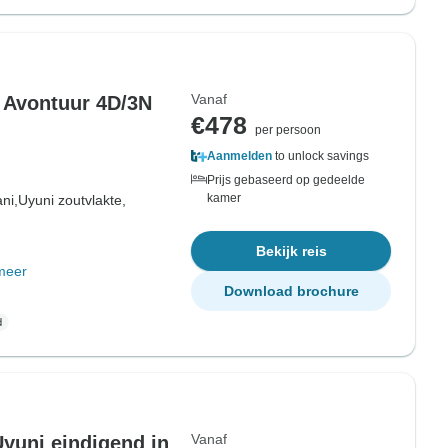
Vanaf
 Avontuur 4D/3N
€478
per persoon
Aanmelden
to unlock savings
Prijs gebaseerd op gedeelde
kamer
ni,
Uyuni zoutvlakte,
Bekijk reis
meer
Download brochure
Vanaf
Uyuni eindigend in