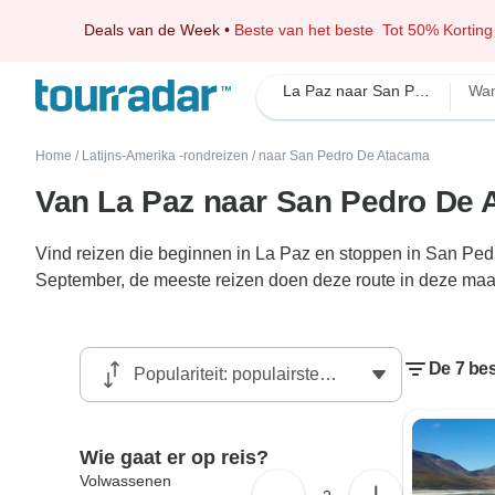
Deals van de Week
•
Beste van het beste
Tot 50% Korting
La Paz naar San Pedro De Atacama
Wa
Home
/
Latijns-Amerika -rondreizen
/
naar San Pedro De Atacama
Van La Paz naar San Pedro De 
Vind reizen die beginnen in La Paz en stoppen in San Ped
September, de meeste reizen doen deze route in deze ma
De 7 be
Wie gaat er op reis?
Volwassenen