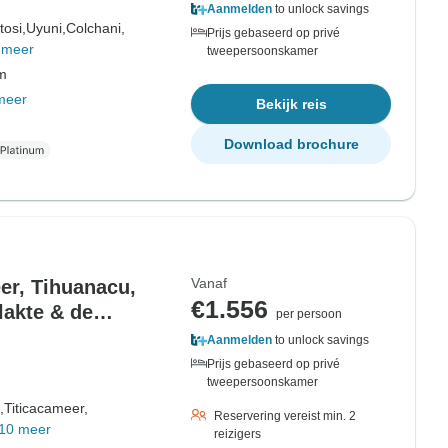
Aanmelden
to unlock savings
tosi,
Uyuni,
Colchani,
Prijs gebaseerd op privé
 meer
tweepersoonskamer
om
meer
Bekijk reis
Download brochure
Vanaf
er, Tihuanacu,
€1.556
lakte & de
per persoon
Aanmelden
to unlock savings
Prijs gebaseerd op privé
tweepersoonskamer
,
Titicacameer,
Reservering vereist min. 2
10 meer
reizigers