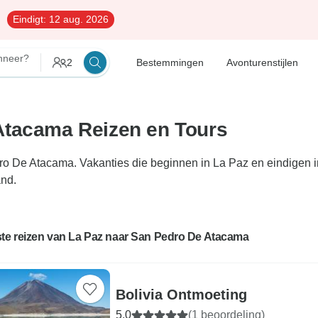
Eindigt:
12 aug. 2026
nneer?
2
Bestemmingen
Avonturenstijlen
Atacama Reizen en Tours
ro De Atacama. Vakanties die beginnen in La Paz en eindigen i
and.
ste reizen van La Paz naar San Pedro De Atacama
Bolivia Ontmoeting
5,0
(1 beoordeling)