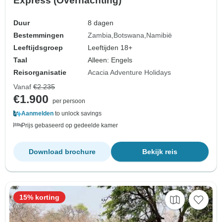
Express (Overnachting)
Duur
8 dagen
Bestemmingen
Zambia
Botswana
Namibië
Leeftijdsgroep
Leeftijden 18+
Taal
Alleen: Engels
Reisorganisatie
Acacia Adventure Holidays
Vanaf
€2.235
€1.900
per persoon
Aanmelden
to unlock savings
Prijs gebaseerd op gedeelde kamer
Download brochure
Bekijk reis
15% korting