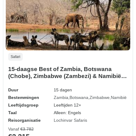
Safari
15-daagse Best of Zambia, Botswana
(Chobe), Zimbabwe (Zambezi) & Namibië-
Etosha Wildlife and Desert Adventure Tour
Duur
15 dagen
Bestemmingen
Zambia
Botswana
Zimbabwe
Namibië
Leeftijdsgroep
Leeftijden 12+
Taal
Alleen: Engels
Reisorganisatie
Lochinvar Safaris
Vanaf
€3.782