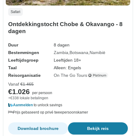
Safari
Ontdekkingstocht Chobe & Okavango - 8
dagen
Duur
8 dagen
Bestemmingen
Zambia
Botswana
Namibië
Leeftijdsgroep
Leeftijden 18+
Taal
Alleen: Engels
Reisorganisatie
On The Go Tours
Vanaf
€1.465
€1.026
per persoon
+€338 lokale betalingen
Aanmelden
to unlock savings
Prijs gebaseerd op privé tweepersoonskamer
Download brochure
Bekijk reis