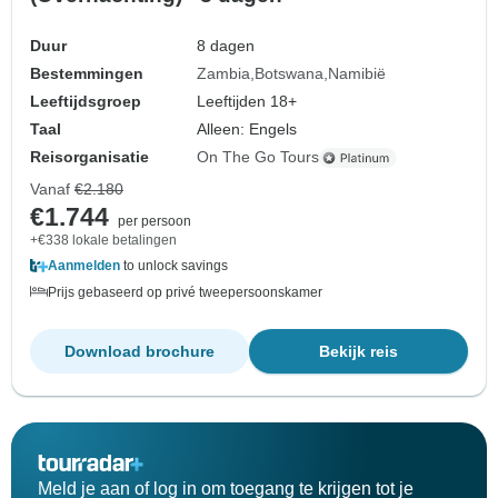
Duur
8 dagen
Bestemmingen
Zambia
Botswana
Namibië
Leeftijdsgroep
Leeftijden 18+
Taal
Alleen: Engels
Reisorganisatie
On The Go Tours
Vanaf
€2.180
€1.744
per persoon
+€338 lokale betalingen
Aanmelden
to unlock savings
Prijs gebaseerd op privé tweepersoonskamer
Download brochure
Bekijk reis
Meld je aan of log in om toegang te krijgen tot je