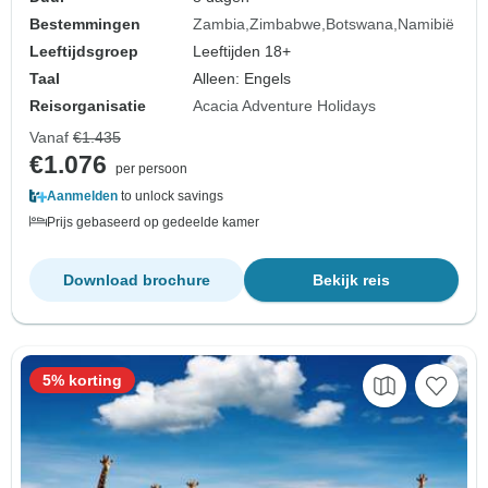
Bestemmingen
Zambia
Zimbabwe
Botswana
Namibië
Leeftijdsgroep
Leeftijden 18+
Taal
Alleen: Engels
Reisorganisatie
Acacia Adventure Holidays
Vanaf
€1.435
€1.076
per persoon
Aanmelden
to unlock savings
Prijs gebaseerd op gedeelde kamer
Download brochure
Bekijk reis
5% korting