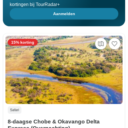
kortingen bij TourRadar+
Aanmelden
15% korting
Safari
8-daagse Chobe & Okavango Delta