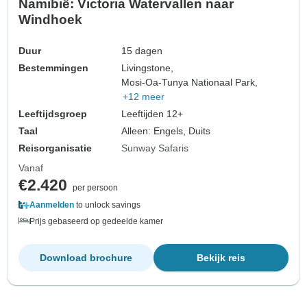
Namibië: Victoria Watervallen naar
Windhoek
Duur
15 dagen
Bestemmingen
Livingstone,
Mosi-Oa-Tunya Nationaal Park,
+12 meer
Leeftijdsgroep
Leeftijden 12+
Taal
Alleen: Engels, Duits
Reisorganisatie
Sunway Safaris
Vanaf
€2.420
per persoon
Aanmelden
to unlock savings
Prijs gebaseerd op gedeelde kamer
Download brochure
Bekijk reis