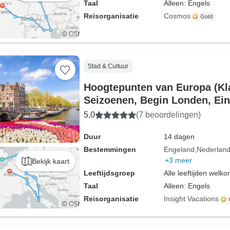
Taal
Alleen: Engels
Reisorganisatie
Cosmos
Stad & Cultuur
Hoogtepunten van Europa (Kla
Seizoenen, Begin Londen, Eind
Dagen) (19 bestemmingen)
5,0
(7 beoordelingen)
Duur
14 dagen
Bestemmingen
Engeland
Nederlan
+3 meer
Bekijk kaart
Leeftijdsgroep
Alle leeftijden welk
Taal
Alleen: Engels
Reisorganisatie
Insight Vacations