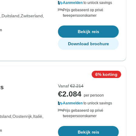
Aanmelden
to unlock savings
Prijs gebaseerd op privé
d
Duitsland
Zwitserland
tweepersoonskamer
om
Bekijk reis
Download brochure
6% korting
Vanaf
€2.214
js
€2.084
per persoon
Aanmelden
to unlock savings
Prijs gebaseerd op privé
tsland
Oostenrijk
Italië
tweepersoonskamer
om
Bekijk reis