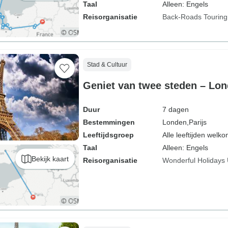
Taal
Alleen: Engels
Reisorganisatie
Back-Roads Touring
Stad & Cultuur
Geniet van twee steden – Lon
Duur
7 dagen
Bestemmingen
Londen,
Parijs
Leeftijdsgroep
Alle leeftijden welk
Taal
Alleen: Engels
Bekijk kaart
Reisorganisatie
Wonderful Holidays