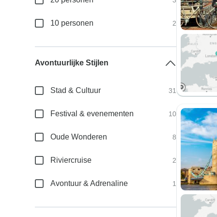
3
10 personen
2
Avontuurlijke Stijlen
Stad & Cultuur
31
Festival & evenementen
10
Oude Wonderen
8
Riviercruise
2
Avontuur & Adrenaline
1