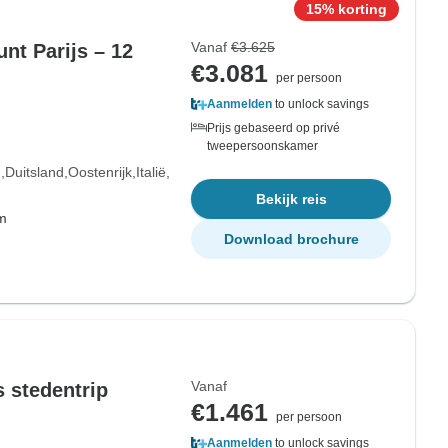
15% korting
Vanaf
€3.625
nt Parijs – 12
€3.081
per persoon
Aanmelden
to unlock savings
Prijs gebaseerd op privé
tweepersoonskamer
d
Duitsland
Oostenrijk
Italië
Bekijk reis
om
Download brochure
Vanaf
 stedentrip
€1.461
per persoon
Aanmelden
to unlock savings