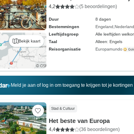
4,2
(5 beoordelingen)
Duur
8 dagen
Bestemmingen
Engeland
Nederlan
Leeftijdsgroep
Alle leeftijden welk
Bekijk kaart
Taal
Alleen: Engels
Reisorganisatie
Europamundo
Meld je aan of log in om toegang te krijgen tot je kortinge
Stad & Cultuur
Het beste van Europa
4,4
(36 beoordelingen)