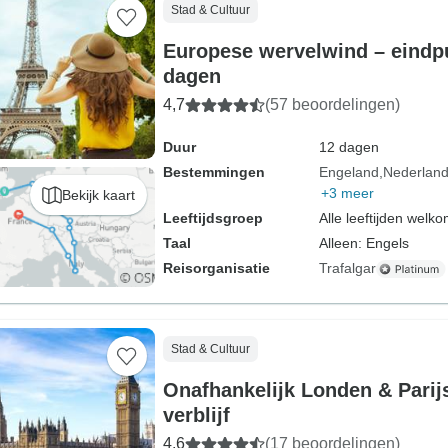
Stad & Cultuur
Europese wervelwind – eindpu
dagen
4,7
(57 beoordelingen)
Duur
12 dagen
Bestemmingen
Engeland
Nederlan
+3 meer
Bekijk kaart
Leeftijdsgroep
Alle leeftijden welk
Taal
Alleen: Engels
Reisorganisatie
Trafalgar
Stad & Cultuur
Onafhankelijk Londen & Parijs
verblijf
4,6
(17 beoordelingen)