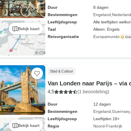
Duur
8 dagen
Bestemmingen
Engeland
Nederlan
Leeftijdsgroep
Alle leeftijden welk
Bekijk kaart
Taal
Alleen: Engels
Reisorganisatie
Europamundo
Stad & Cultuur
Van Londen naar Parijs – via
4,5
(1 beoordeling)
Duur
12 dagen
Bestemmingen
Engeland
Guernsey
Leeftijdsgroep
Leeftijden 18+
Bekijk kaart
Regio
Noord-Frankrijk