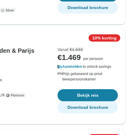
Download brochure
10% korting
Vanaf
€1.633
den & Parijs
€1.469
per persoon
Aanmelden
to unlock savings
Prijs gebaseerd op privé
tweepersoonskamer
om
 UK
Bekijk reis
Download brochure