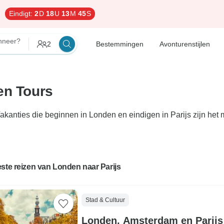
Eindigt:
2
D
18
U
13
M
44
S
neer?
2
Bestemmingen
Avonturenstijlen
en Tours
Vakanties die beginnen in Londen en eindigen in Parijs zijn he
ste reizen van Londen naar Parijs
Stad & Cultuur
Londen, Amsterdam en Parij