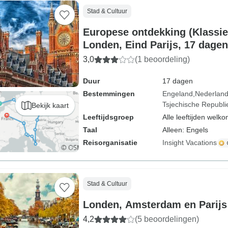
Stad & Cultuur
Europese ontdekking (Klassie
Londen, Eind Parijs, 17 dagen
3,0
(1 beoordeling)
Duur
17 dagen
Bestemmingen
Engeland
Nederlan
Tsjechische Republi
Bekijk kaart
Leeftijdsgroep
Alle leeftijden welk
Taal
Alleen: Engels
Reisorganisatie
Insight Vacations
Stad & Cultuur
Londen, Amsterdam en Parijs
4,2
(5 beoordelingen)