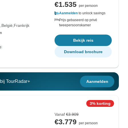
€1.535
per persoon
Aanmelden
to unlock savings
Prijs gebaseerd op privé
d
België
Frankrijk
tweepersoonskamer
om
Bekijk reis
Download brochure
n bij TourRadar+
Aanmelden
3% korting
Vanaf
€3.909
€3.779
per persoon