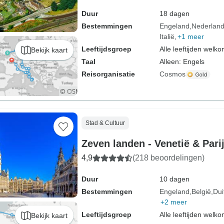
Duur
18 dagen
Bestemmingen
Engeland
Nederlan
Italië
+1 meer
Leeftijdsgroep
Alle leeftijden welk
Bekijk kaart
Taal
Alleen: Engels
Reisorganisatie
Cosmos
Stad & Cultuur
Zeven landen - Venetië & Pari
4,9
(218 beoordelingen)
Duur
10 dagen
Bestemmingen
Engeland
België
Dui
+2 meer
Leeftijdsgroep
Alle leeftijden welk
Bekijk kaart