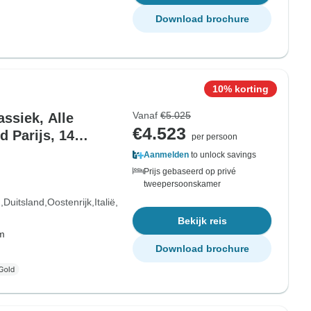
Download brochure
10% korting
Vanaf
€5.025
ssiek, Alle
€4.523
 Parijs, 14
per persoon
Aanmelden
to unlock savings
Prijs gebaseerd op privé
tweepersoonskamer
d
Duitsland
Oostenrijk
Italië
Bekijk reis
om
Download brochure