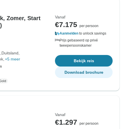
Vanaf
k, Zomer, Start
€7.175
)
per persoon
Aanmelden
to unlock savings
Prijs gebaseerd op privé
tweepersoonskamer
d
Duitsland
ek
+5 meer
Bekijk reis
om
Download brochure
Vanaf
€1.297
per persoon