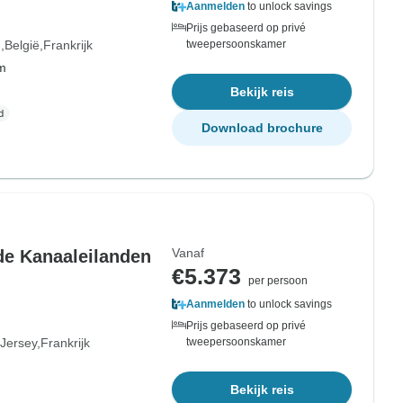
Aanmelden
to unlock savings
Prijs gebaseerd op privé
d
België
Frankrijk
tweepersoonskamer
om
Bekijk reis
Download brochure
Vanaf
 de Kanaaleilanden
€5.373
per persoon
Aanmelden
to unlock savings
Prijs gebaseerd op privé
Jersey
Frankrijk
tweepersoonskamer
Bekijk reis