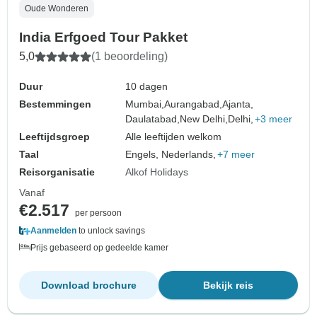
Oude Wonderen
India Erfgoed Tour Pakket
5,0
(1 beoordeling)
Duur
10 dagen
Bestemmingen
Mumbai,
Aurangabad,
Ajanta,
Daulatabad,
New Delhi,
Delhi,
+3 meer
Leeftijdsgroep
Alle leeftijden welkom
Taal
Engels, Nederlands,
+7 meer
Reisorganisatie
Alkof Holidays
Vanaf
€2.517
per persoon
Aanmelden
to unlock savings
Prijs gebaseerd op gedeelde kamer
Download brochure
Bekijk reis