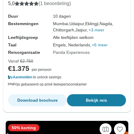
5,0
(1 beoordeling)
Duur
10 dagen
Bestemmingen
Mumbai,
Udaipur,
Eklingji,
Nagda,
Chittorgarh,
Jaipur,
+3 meer
Leeftijdsgroep
Alle leeftijden welkom
Taal
Engels, Nederlands,
+6 meer
Reisorganisatie
Panda Experiences
Vanaf
€2.750
€1.375
per persoon
Aanmelden
to unlock savings
Prijs gebaseerd op privé tweepersoonskamer
Download brochure
Bekijk reis
50% korting