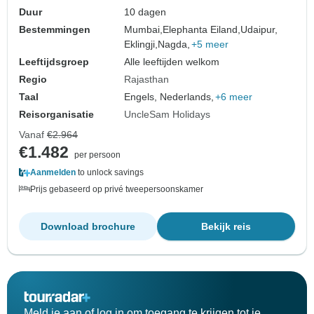
Duur
10 dagen
Bestemmingen
Mumbai,
Elephanta Eiland,
Udaipur,
Eklingji,
Nagda,
+5 meer
Leeftijdsgroep
Alle leeftijden welkom
Regio
Rajasthan
Taal
Engels, Nederlands,
+6 meer
Reisorganisatie
UncleSam Holidays
Vanaf
€2.964
€1.482
per persoon
Aanmelden
to unlock savings
Prijs gebaseerd op privé tweepersoonskamer
Download brochure
Bekijk reis
Meld je aan of log in om toegang te krijgen tot je