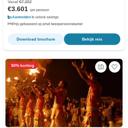
Vanaf
€7.202
€3.601
per persoon
Aanmelden
to unlock savings
Prijs gebaseerd op privé tweepersoonskamer
Download brochure
Bekijk reis
50% korting