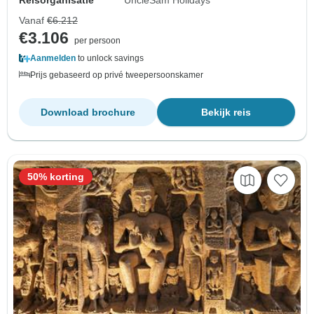
Reisorganisatie
UncleSam Holidays
Vanaf
€6.212
€3.106
per persoon
Aanmelden
to unlock savings
Prijs gebaseerd op privé tweepersoonskamer
Download brochure
Bekijk reis
50% korting