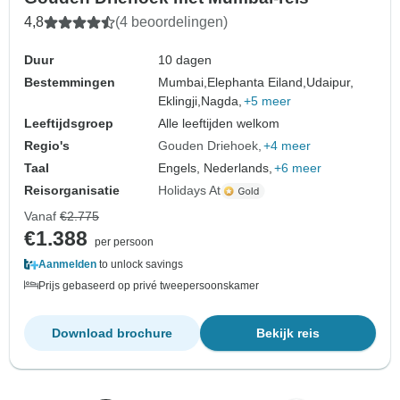
4,8
(4 beoordelingen)
Duur
10 dagen
Bestemmingen
Mumbai,
Elephanta Eiland,
Udaipur,
Eklingji,
Nagda,
+5 meer
Leeftijdsgroep
Alle leeftijden welkom
Regio's
Gouden Driehoek
+4 meer
Taal
Engels, Nederlands,
+6 meer
Reisorganisatie
Holidays At
Vanaf
€2.775
€1.388
per persoon
Aanmelden
to unlock savings
Prijs gebaseerd op privé tweepersoonskamer
Download brochure
Bekijk reis