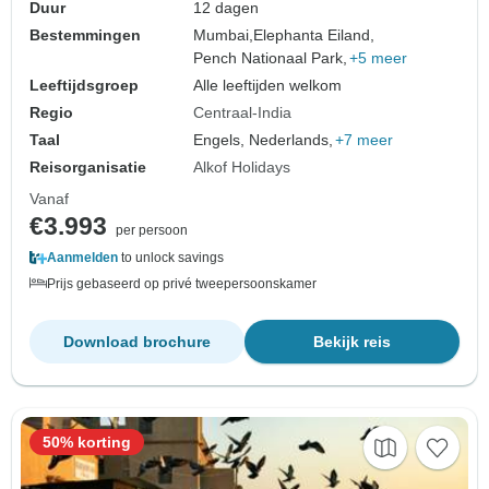
Duur
12 dagen
Bestemmingen
Mumbai,
Elephanta Eiland,
Pench Nationaal Park,
+5 meer
Leeftijdsgroep
Alle leeftijden welkom
Regio
Centraal-India
Taal
Engels, Nederlands,
+7 meer
Reisorganisatie
Alkof Holidays
Vanaf
€3.993
per persoon
Aanmelden
to unlock savings
Prijs gebaseerd op privé tweepersoonskamer
Download brochure
Bekijk reis
50% korting