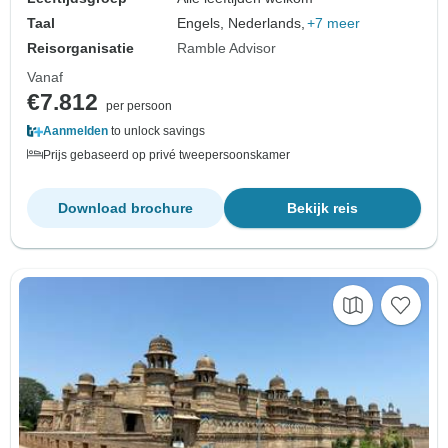
Taal
Engels, Nederlands,
+7 meer
Reisorganisatie
Ramble Advisor
Vanaf
€7.812
per persoon
Aanmelden
to unlock savings
Prijs gebaseerd op privé tweepersoonskamer
Download brochure
Bekijk reis