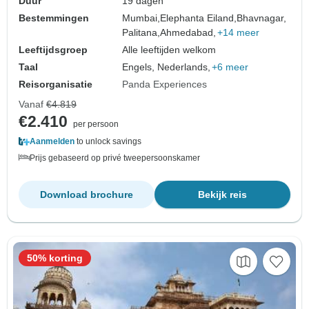
Duur
19 dagen
Bestemmingen
Mumbai,
Elephanta Eiland,
Bhavnagar,
Palitana,
Ahmedabad,
+14 meer
Leeftijdsgroep
Alle leeftijden welkom
Taal
Engels, Nederlands,
+6 meer
Reisorganisatie
Panda Experiences
Vanaf
€4.819
€2.410
per persoon
Aanmelden
to unlock savings
Prijs gebaseerd op privé tweepersoonskamer
Download brochure
Bekijk reis
50% korting