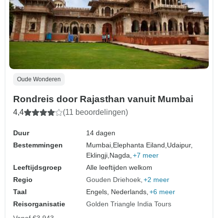
Oude Wonderen
Rondreis door Rajasthan vanuit Mumbai
4,4
(11 beoordelingen)
Duur
14 dagen
Bestemmingen
Mumbai,
Elephanta Eiland,
Udaipur,
Eklingji,
Nagda,
+7 meer
Leeftijdsgroep
Alle leeftijden welkom
Regio
Gouden Driehoek
+2 meer
Taal
Engels, Nederlands,
+6 meer
Reisorganisatie
Golden Triangle India Tours
Vanaf
€3.943