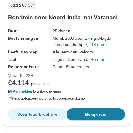
Stad & Cultuur
Rondreis door Noord-India met Varanasi
Duur
25 dagen
Bestemmingen
Mumbai,
Udaipur,
Eklingji,
Nagda,
Ranakpur,
Jodhpur,
+13 meer
Leeftijdsgroep
Alle leeftijden welkom
Taal
Engels, Nederlands,
+6 meer
Reisorganisatie
Panda Experiences
Vanaf
€8.229
€4.114
per persoon
Aanmelden
to unlock savings
Prijs gebaseerd op privé tweepersoonskamer
Download brochure
Bekijk reis