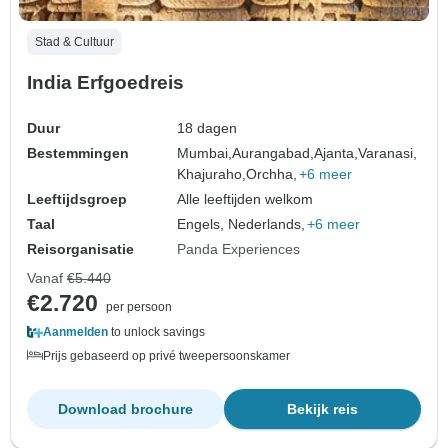
Stad & Cultuur
India Erfgoedreis
Duur
18 dagen
Bestemmingen
Mumbai,
Aurangabad,
Ajanta,
Varanasi,
Khajuraho,
Orchha,
+6 meer
Leeftijdsgroep
Alle leeftijden welkom
Taal
Engels, Nederlands,
+6 meer
Reisorganisatie
Panda Experiences
Vanaf
€5.440
€2.720
per persoon
Aanmelden
to unlock savings
Prijs gebaseerd op privé tweepersoonskamer
Download brochure
Bekijk reis