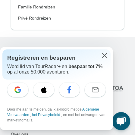
Familie Rondreizen
Privé Rondreizen
Excellent
Registreren en besparen
10.000+
reviews op
Word lid van TourRadar+ en
bespaar tot 7%
op al onze 50.000 avonturen.
Geassocieerd met
Door me aan te melden, ga ik akkoord met de
Algemene
Voorwaarden
,
het Privacybeleid
, en met het ontvangen van
marketingmails.
Bedrijf
Over ons