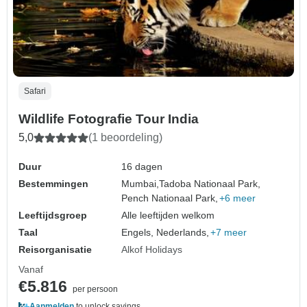
Safari
Wildlife Fotografie Tour India
5,0
(1 beoordeling)
Duur
16 dagen
Bestemmingen
Mumbai,
Tadoba Nationaal Park,
Pench Nationaal Park,
+6 meer
Leeftijdsgroep
Alle leeftijden welkom
Taal
Engels, Nederlands,
+7 meer
Reisorganisatie
Alkof Holidays
Vanaf
€5.816
per persoon
Aanmelden
to unlock savings