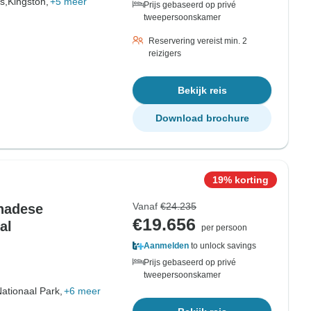
s,
Kingston,
+5 meer
Prijs gebaseerd op privé
tweepersoonskamer
Reservering vereist min. 2
reizigers
Bekijk reis
Download brochure
19% korting
Vanaf
€24.235
nadese
€19.656
al
per persoon
Aanmelden
to unlock savings
Prijs gebaseerd op privé
tweepersoonskamer
ationaal Park,
+6 meer