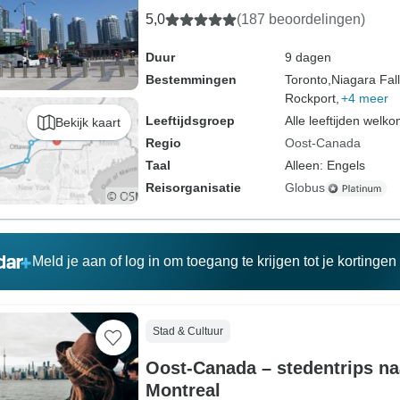
5,0
(187 beoordelingen)
Duur
9 dagen
Bestemmingen
Toronto,
Niagara Fall
Rockport,
+4 meer
Leeftijdsgroep
Alle leeftijden welk
Bekijk kaart
Regio
Oost-Canada
Taal
Alleen: Engels
Reisorganisatie
Globus
Meld je aan of log in om toegang te krijgen tot je kortinge
Stad & Cultuur
Oost-Canada – stedentrips na
Montreal