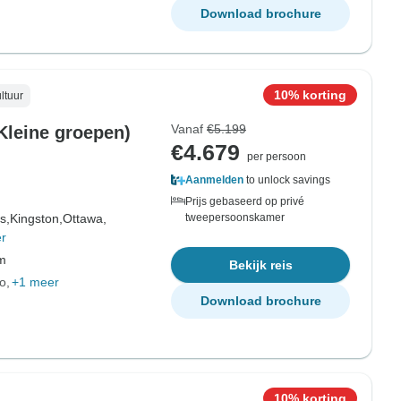
Download brochure
10% korting
ltuur
Vanaf
€5.199
Kleine groepen)
€4.679
per persoon
Aanmelden
to unlock savings
Prijs gebaseerd op privé
s,
Kingston,
Ottawa,
tweepersoonskamer
r
om
Bekijk reis
io
+1 meer
Download brochure
10% korting