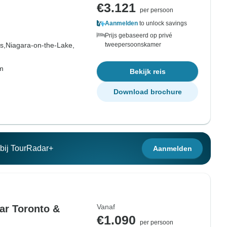
€3.121
per persoon
Aanmelden
to unlock savings
Prijs gebaseerd op privé
s,
Niagara-on-the-Lake,
tweepersoonskamer
om
Bekijk reis
Download brochure
n bij TourRadar+
Aanmelden
Vanaf
ar Toronto &
€1.090
per persoon