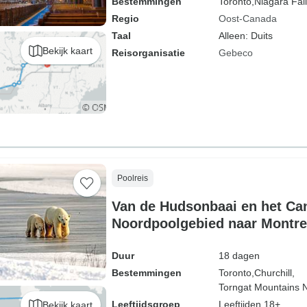
Bestemmingen
Toronto,
Niagara Fall
Regio
Oost-Canada
Taal
Alleen: Duits
Bekijk kaart
Reisorganisatie
Gebeco
Poolreis
Van de Hudsonbaai en het Ca
Noordpoolgebied naar Montre
Duur
18 dagen
Bestemmingen
Toronto,
Churchill,
Torngat Mountains N
Leeftijdsgroep
Leeftijden 18+
Bekijk kaart