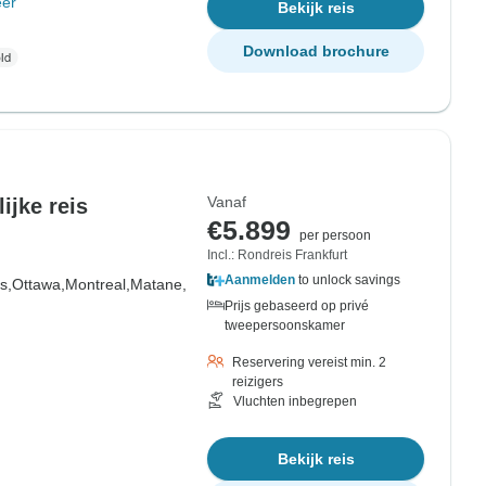
er
Bekijk reis
Download brochure
Vanaf
ijke reis
€5.899
per persoon
Incl.: Rondreis Frankfurt
Aanmelden
to unlock savings
s,
Ottawa,
Montreal,
Matane,
Prijs gebaseerd op privé
tweepersoonskamer
Reservering vereist min. 2
reizigers
Vluchten inbegrepen
Bekijk reis