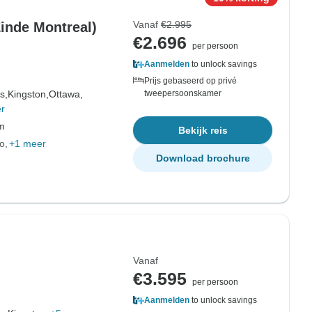
Vanaf
€2.995
inde Montreal)
€2.696
per persoon
Aanmelden
to unlock savings
Prijs gebaseerd op privé
s,
Kingston,
Ottawa,
tweepersoonskamer
r
om
Bekijk reis
io
+1 meer
Download brochure
Vanaf
€3.595
per persoon
Aanmelden
to unlock savings