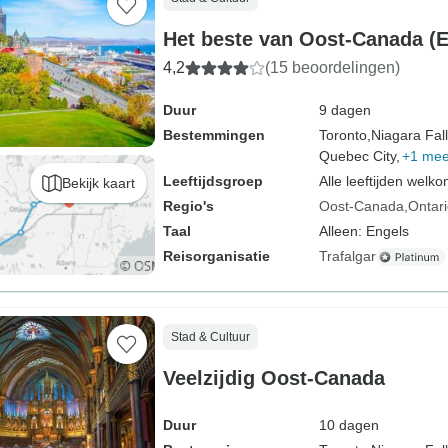
Het beste van Oost-Canada (E
4,2
(15 beoordelingen)
Duur
9 dagen
Bestemmingen
Toronto,
Niagara Fall
Quebec City,
+1 mee
Leeftijdsgroep
Alle leeftijden welk
Bekijk kaart
Regio's
Oost-Canada
Ontar
Taal
Alleen: Engels
Reisorganisatie
Trafalgar
Stad & Cultuur
Veelzijdig Oost-Canada
Duur
10 dagen