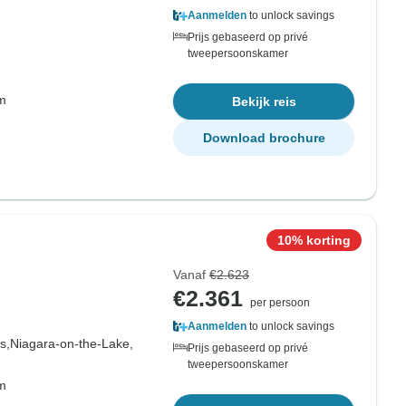
Aanmelden
to unlock savings
Prijs gebaseerd op privé
tweepersoonskamer
om
Bekijk reis
Download brochure
10% korting
Vanaf
€2.623
€2.361
per persoon
Aanmelden
to unlock savings
s,
Niagara-on-the-Lake,
Prijs gebaseerd op privé
tweepersoonskamer
om