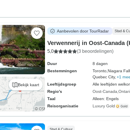
Aanbevolen door TourRadar
Stad & Cu
Verwennerij in Oost-Canada (
5,0
(3 beoordelingen)
Duur
8 dagen
Bestemmingen
Toronto,
Niagara Fall
Quebec City,
+1 mee
Leeftijdsgroep
Alle leeftijden welk
Bekijk kaart
Regio's
Oost-Canada
Ontar
Taal
Alleen: Engels
Reisorganisatie
Luxury Gold
Stad & Cultuur