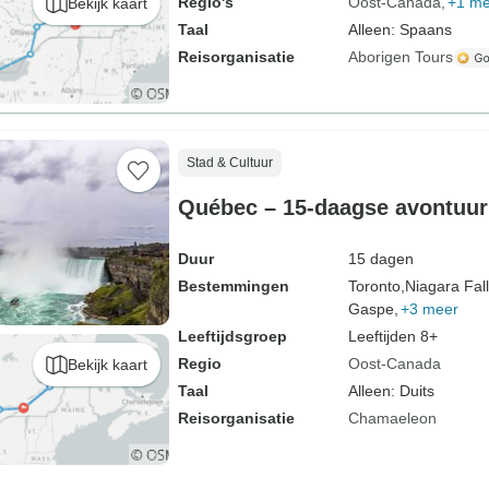
Regio's
Oost-Canada
+1 me
Bekijk kaart
Taal
Alleen: Spaans
Reisorganisatie
Aborigen Tours
Stad & Cultuur
Québec – 15-daagse avontuurl
Duur
15 dagen
Bestemmingen
Toronto,
Niagara Fall
Gaspe,
+3 meer
Leeftijdsgroep
Leeftijden 8+
Regio
Oost-Canada
Bekijk kaart
Taal
Alleen: Duits
Reisorganisatie
Chamaeleon