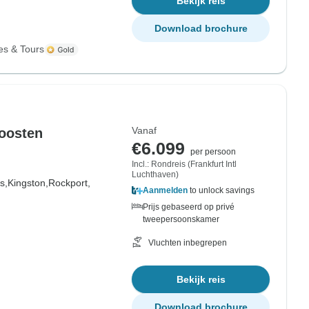
Bekijk reis
Download brochure
es & Tours
Vanaf
 oosten
€6.099
per persoon
Incl.: Rondreis (Frankfurt Intl
Luchthaven)
s,
Kingston,
Rockport,
Aanmelden
to unlock savings
Prijs gebaseerd op privé
tweepersoonskamer
Vluchten inbegrepen
Bekijk reis
Download brochure