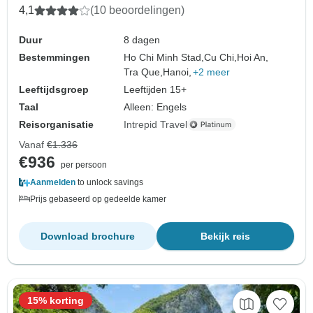
4,1
(10 beoordelingen)
Duur
8 dagen
Bestemmingen
Ho Chi Minh Stad,
Cu Chi,
Hoi An,
Tra Que,
Hanoi,
+2 meer
Leeftijdsgroep
Leeftijden 15+
Taal
Alleen: Engels
Reisorganisatie
Intrepid Travel
Vanaf
€1.336
€936
per persoon
Aanmelden
to unlock savings
Prijs gebaseerd op gedeelde kamer
Download brochure
Bekijk reis
15% korting