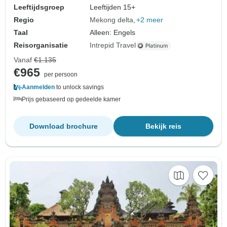
Leeftijdsgroep
Leeftijden 15+
Regio
Mekong delta
+2 meer
Taal
Alleen: Engels
Reisorganisatie
Intrepid Travel
Vanaf
€1.135
€965
per persoon
Aanmelden
to unlock savings
Prijs gebaseerd op gedeelde kamer
Download brochure
Bekijk reis