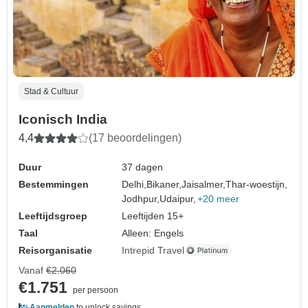
Stad & Cultuur
Iconisch India
4,4
(17 beoordelingen)
Duur
37 dagen
Bestemmingen
Delhi,
Bikaner,
Jaisalmer,
Thar-woestijn,
Jodhpur,
Udaipur,
+20 meer
Leeftijdsgroep
Leeftijden 15+
Taal
Alleen: Engels
Reisorganisatie
Intrepid Travel
Vanaf
€2.060
€1.751
per persoon
Aanmelden
to unlock savings