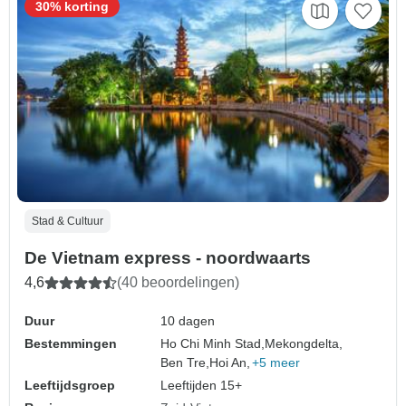
30% korting
Stad & Cultuur
De Vietnam express - noordwaarts
4,6
(40 beoordelingen)
Duur
10 dagen
Bestemmingen
Ho Chi Minh Stad,
Mekongdelta,
Ben Tre,
Hoi An,
+5 meer
Leeftijdsgroep
Leeftijden 15+