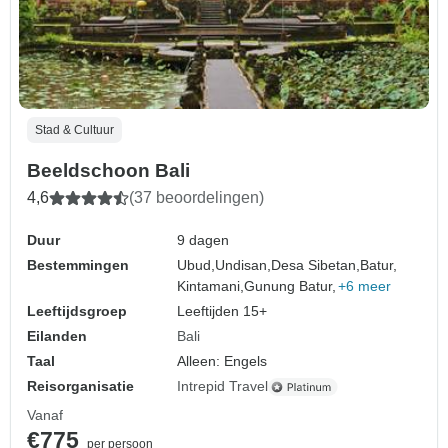
Stad & Cultuur
Beeldschoon Bali
4,6
(37 beoordelingen)
Duur
9 dagen
Bestemmingen
Ubud,
Undisan,
Desa Sibetan,
Batur,
Kintamani,
Gunung Batur,
+6 meer
Leeftijdsgroep
Leeftijden 15+
Eilanden
Bali
Taal
Alleen: Engels
Reisorganisatie
Intrepid Travel
Vanaf
€775
per persoon