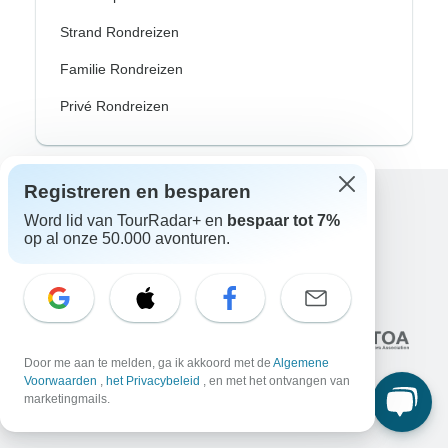
Strand Rondreizen
Familie Rondreizen
Privé Rondreizen
Registreren en besparen
Excellent
Word lid van TourRadar+ en
bespaar tot 7%
op al onze 50.000 avonturen.
10.000+
reviews op
Geassocieerd met
Door me aan te melden, ga ik akkoord met de
Algemene
Voorwaarden
,
het Privacybeleid
, en met het ontvangen van
marketingmails.