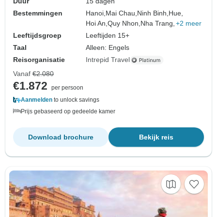
Duur
15 dagen
Bestemmingen
Hanoi,
Mai Chau,
Ninh Binh,
Hue,
Hoi An,
Quy Nhon,
Nha Trang,
+2 meer
Leeftijdsgroep
Leeftijden 15+
Taal
Alleen: Engels
Reisorganisatie
Intrepid Travel
Vanaf
€2.080
€1.872
per persoon
Aanmelden
to unlock savings
Prijs gebaseerd op gedeelde kamer
Download brochure
Bekijk reis