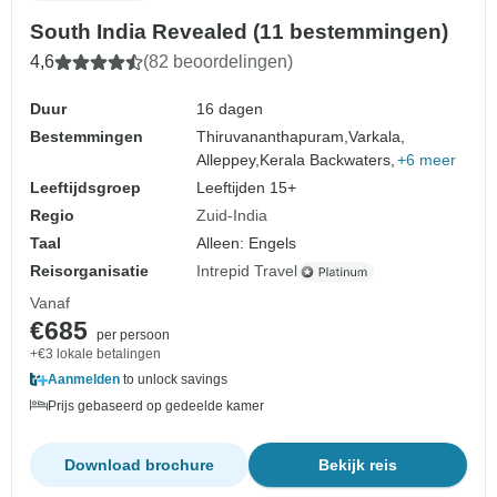
South India Revealed (11 bestemmingen)
4,6
(82 beoordelingen)
Duur
16 dagen
Bestemmingen
Thiruvananthapuram,
Varkala,
Alleppey,
Kerala Backwaters,
+6 meer
Leeftijdsgroep
Leeftijden 15+
Regio
Zuid-India
Taal
Alleen: Engels
Reisorganisatie
Intrepid Travel
Vanaf
€685
per persoon
+€3 lokale betalingen
Aanmelden
to unlock savings
Prijs gebaseerd op gedeelde kamer
Download brochure
Bekijk reis