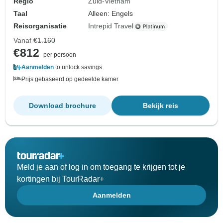
Regio
Zuid-Vietnam
Taal
Alleen: Engels
Reisorganisatie
Intrepid Travel
Vanaf
€1.160
€812
per persoon
Aanmelden
to unlock savings
Prijs gebaseerd op gedeelde kamer
Download brochure
Bekijk reis
Meld je aan of log in om toegang te krijgen tot je
kortingen bij TourRadar+
Aanmelden