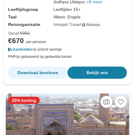
Jodhpur,
Udaipur,
+8 meer
Leeftijdsgroep
Leeftijden 15+
Taal
Alleen: Engels
Reisorganisatie
Intrepid Travel
Vanaf
€956
€670
per persoon
Aanmelden
to unlock savings
Prijs gebaseerd op gedeelde kamer
Download brochure
Bekijk reis
25% korting