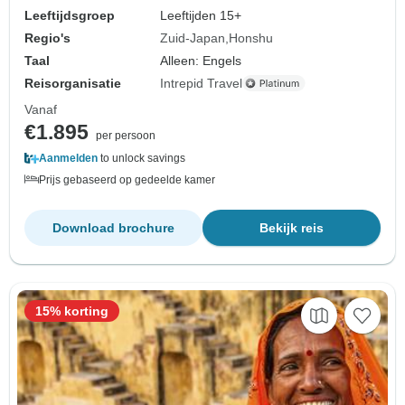
Leeftijdsgroep
Leeftijden 15+
Regio's
Zuid-Japan
Honshu
Taal
Alleen: Engels
Reisorganisatie
Intrepid Travel
Vanaf
€1.895
per persoon
Aanmelden
to unlock savings
Prijs gebaseerd op gedeelde kamer
Download brochure
Bekijk reis
15% korting