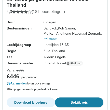
Thailand
4,3
(18 beoordelingen)
Duur
8 dagen
Bestemmingen
Bangkok,
Koh Samui,
Mu Koh Angthong Nationaal Zeepark,
+4 meer
Leeftijdsgroep
Leeftijden 18-35
Regio
Zuid-Thailand
Taal
Alleen: Engels
Reisorganisatie
Intrepid Travel
Vanaf
€595
€446
per persoon
Aanmelden
to unlock savings
Prijs gebaseerd op gedeelde kamer
Download brochure
Bekijk reis