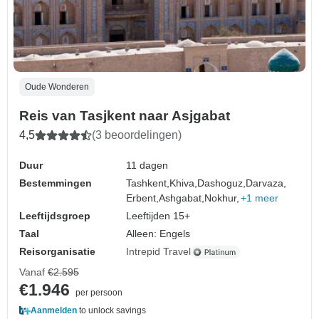
Oude Wonderen
Reis van Tasjkent naar Asjgabat
4,5
(3 beoordelingen)
Duur
11 dagen
Bestemmingen
Tashkent,
Khiva,
Dashoguz,
Darvaza,
Erbent,
Ashgabat,
Nokhur,
+1 meer
Leeftijdsgroep
Leeftijden 15+
Taal
Alleen: Engels
Reisorganisatie
Intrepid Travel
Vanaf
€2.595
€1.946
per persoon
Aanmelden
to unlock savings