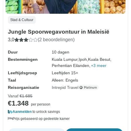
Stad & Cultuur
Jungle Spoorwegavontuur in Maleisië
3,0
(2 beoordelingen)
Duur
10 dagen
Bestemmingen
Kuala Lumpur,
Ipoh,
Kuala Besut,
Perhentian Eilanden,
+3 meer
Leeftijdsgroep
Leeftijden 15+
Taal
Alleen: Engels
Reisorganisatie
Intrepid Travel
Vanaf
€1.685
€1.348
per persoon
Aanmelden
to unlock savings
Prijs gebaseerd op gedeelde kamer