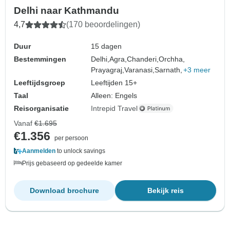
Delhi naar Kathmandu
4,7
(170 beoordelingen)
Duur
15 dagen
Bestemmingen
Delhi,
Agra,
Chanderi,
Orchha,
Prayagraj,
Varanasi,
Sarnath,
+3 meer
Leeftijdsgroep
Leeftijden 15+
Taal
Alleen: Engels
Reisorganisatie
Intrepid Travel
Vanaf
€1.695
€1.356
per persoon
Aanmelden
to unlock savings
Prijs gebaseerd op gedeelde kamer
Download brochure
Bekijk reis