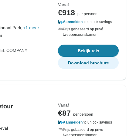
Vanaf
€918
per persoon
Aanmelden
to unlock savings
ionaal Park,
+1 meer
Prijs gebaseerd op privé
tweepersoonskamer
om
VEL COMPANY
Bekijk reis
Download brochure
Vanaf
etour
€87
per persoon
Aanmelden
to unlock savings
rval
Prijs gebaseerd op privé
tweepersoonskamer