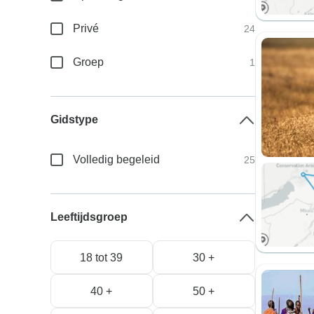
Privé
24
Groep
1
Gidstype
Volledig begeleid
25
Leeftijdsgroep
18 tot 39
30 +
40 +
50 +