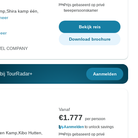
Prijs gebaseerd op privé
tweepersoonskamer
mp,
Shira kamp één,
meer
Bekijk reis
eer
Download brochure
VEL COMPANY
n bij TourRadar+
Aanmelden
Vanaf
€1.777
per persoon
Aanmelden
to unlock savings
ten Kamp,
Kibo Hutten,
Prijs gebaseerd op privé