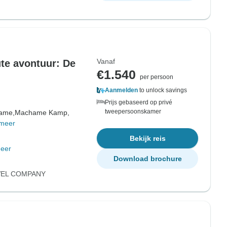
Vanaf
te avontuur: De
€1.540
per persoon
Aanmelden
to unlock savings
Prijs gebaseerd op privé
tweepersoonskamer
ame,
Machame Kamp,
meer
Bekijk reis
eer
Download brochure
VEL COMPANY