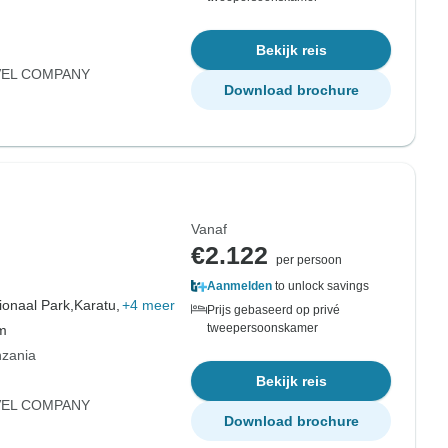
Bekijk reis
VEL COMPANY
Download brochure
Vanaf
€2.122
per persoon
Aanmelden
to unlock savings
ionaal Park,
Karatu,
+4 meer
Prijs gebaseerd op privé
tweepersoonskamer
om
nzania
Bekijk reis
VEL COMPANY
Download brochure