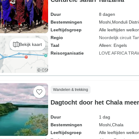
Duur
8 dagen
Bestemmingen
Moshi,
Monduli Distri
Leeftijdsgroep
Alle leeftijden welk
Regio
Noordelijk circuit Ta
Bekijk kaart
Taal
Alleen: Engels
Reisorganisatie
LOVE AFRICA TRA
Wandelen & trekking
Dagtocht door het Chala mee
Duur
1 dag
Bestemmingen
Moshi,
Chala
Leeftijdsgroep
Alle leeftijden welk