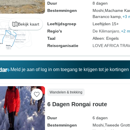
Duur
8 dagen
Bestemmingen
Moshi,
Machame Ka
Barranco kamp,
+3 
Leeftijdsgroep
Leeftijden 15+
Bekijk kaart
Regio's
De Kilimanjaro
+2 m
Taal
Alleen: Engels
Reisorganisatie
LOVE AFRICA TRA
Meld je aan of log in om toegang te krijgen tot je kortinge
Wandelen & trekking
6 Dagen Rongai route
Duur
6 dagen
Bestemmingen
Moshi,
Tweede Grot