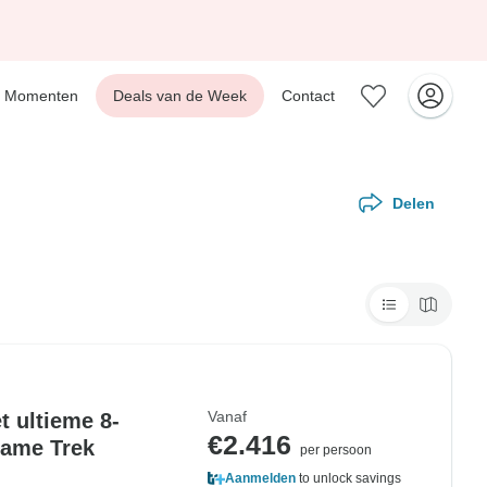
Momenten
Deals van de Week
Contact
Delen
Vanaf
t ultieme 8-
€2.416
hame Trek
per persoon
Aanmelden
to unlock savings