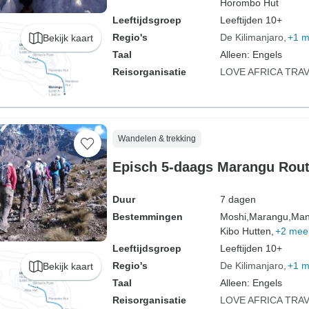
Horombo Hut
Leeftijdsgroep
Leeftijden 10+
Regio's
De Kilimanjaro
+1 m
Bekijk kaart
Taal
Alleen: Engels
Reisorganisatie
LOVE AFRICA TRA
Wandelen & trekking
Episch 5-daags Marangu Rout
Duur
7 dagen
Bestemmingen
Moshi,
Marangu,
Man
Kibo Hutten,
+2 mee
Leeftijdsgroep
Leeftijden 10+
Regio's
De Kilimanjaro
+1 m
Bekijk kaart
Taal
Alleen: Engels
Reisorganisatie
LOVE AFRICA TRA