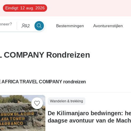
Eindigt:
12 aug. 2026
nneer?
2
Bestemmingen
Avonturenstijlen
L COMPANY Rondreizen
E AFRICA TRAVEL COMPANY rondreizen
Wandelen & trekking
De Kilimanjaro bedwingen: he
daagse avontuur van de Mac