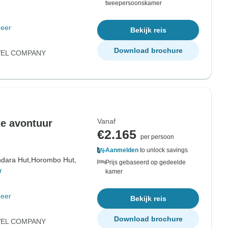
tweepersoonskamer
eer
Bekijk reis
Download brochure
VEL COMPANY
Vanaf
e avontuur
€2.165
per persoon
Aanmelden
to unlock savings
dara Hut,
Horombo Hut,
Prijs gebaseerd op gedeelde
r
kamer
eer
Bekijk reis
Download brochure
VEL COMPANY