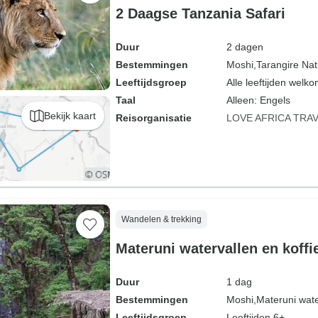
2 Daagse Tanzania Safari
Duur
2 dagen
Bestemmingen
Moshi,
Tarangire Nat
Leeftijdsgroep
Alle leeftijden welk
Taal
Alleen: Engels
Bekijk kaart
Reisorganisatie
LOVE AFRICA TRA
Wandelen & trekking
Materuni watervallen en koffi
Duur
1 dag
Bestemmingen
Moshi,
Materuni wate
Leeftijdsgroep
Leeftijden 6+