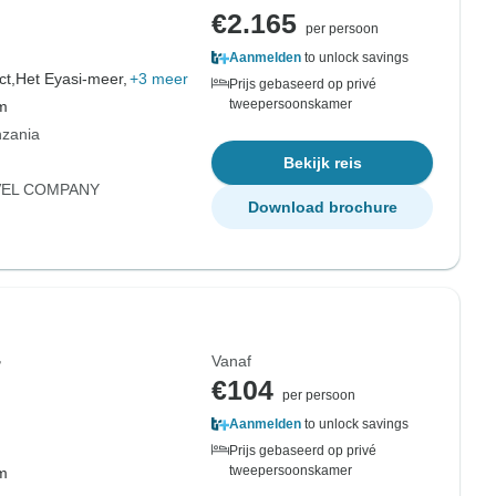
€2.165
per persoon
Aanmelden
to unlock savings
ct,
Het Eyasi-meer,
+3 meer
Prijs gebaseerd op privé
tweepersoonskamer
om
nzania
Bekijk reis
VEL COMPANY
Download brochure
Vanaf
r
€104
per persoon
Aanmelden
to unlock savings
Prijs gebaseerd op privé
tweepersoonskamer
om