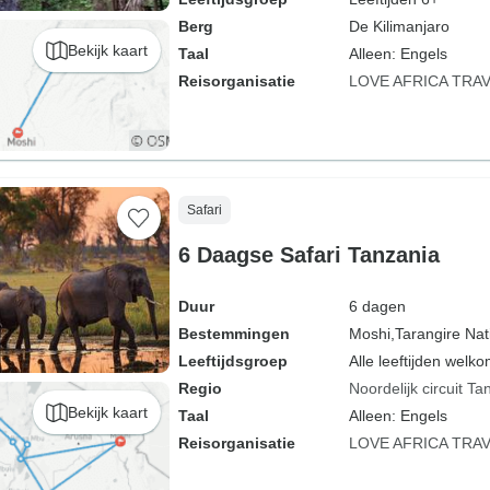
Berg
De Kilimanjaro
Bekijk kaart
Taal
Alleen: Engels
Reisorganisatie
LOVE AFRICA TRA
Safari
6 Daagse Safari Tanzania
Duur
6 dagen
Bestemmingen
Moshi,
Tarangire Nat
Leeftijdsgroep
Alle leeftijden welk
Regio
Noordelijk circuit Ta
Bekijk kaart
Taal
Alleen: Engels
Reisorganisatie
LOVE AFRICA TRA