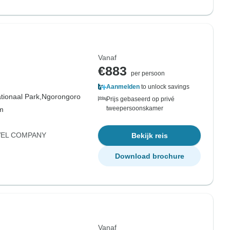
Vanaf
€883
per persoon
Aanmelden
to unlock savings
tionaal Park,
Ngorongoro
Prijs gebaseerd op privé
tweepersoonskamer
om
VEL COMPANY
Bekijk reis
Download brochure
Vanaf