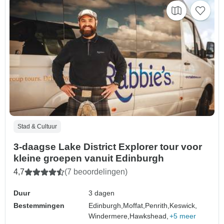
Stad & Cultuur
3-daagse Lake District Explorer tour voor
kleine groepen vanuit Edinburgh
4,7
(7 beoordelingen)
Duur
3 dagen
Bestemmingen
Edinburgh,
Moffat,
Penrith,
Keswick,
Windermere,
Hawkshead,
+5 meer