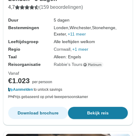
4,7
(159 beoordelingen)
Duur
5 dagen
Bestemmingen
Londen,
Winchester,
Stonehenge,
Exeter,
+11 meer
Leeftijdsgroep
Alle leeftijden welkom
Regio
Cornwall
+1 meer
Taal
Alleen: Engels
Reisorganisatie
Rabbie's Tours
Vanaf
€1.023
per persoon
Aanmelden
to unlock savings
Prijs gebaseerd op privé tweepersoonskamer
Download brochure
Bekijk reis