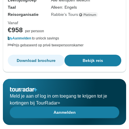
Leeftijdsgroep
Alle leeftijden welkom
Taal
Alleen: Engels
Reisorganisatie
Rabbie's Tours
Vanaf
€958
per persoon
Aanmelden
to unlock savings
Prijs gebaseerd op privé tweepersoonskamer
Download brochure
Bekijk reis
Meld je aan of log in om toegang te krijgen tot je
kortingen bij TourRadar+
Aanmelden