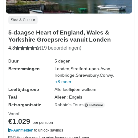
Stad & Cultuur
5-daagse Heart of England, Wales &
Yorkshire Groepsreis vanuit Londen
4,8
(19 beoordelingen)
Duur
5 dagen
Bestemmingen
Londen,
Stratford-upon-Avon,
Ironbridge,
Shrewsbury,
Conwy,
+8 meer
Leeftijdsgroep
Alle leeftijden welkom
Taal
Alleen: Engels
Reisorganisatie
Rabbie's Tours
Vanaf
€1.029
per persoon
Aanmelden
to unlock savings
Prijs gebaseerd op privé tweepersoonskamer