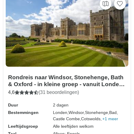
Rondreis naar Windsor, Stonehenge, Bath
& Oxford - in kleine groep - vanuit Londen -
2 dagen
4,6
(31 beoordelingen)
Duur
2 dagen
Bestemmingen
Londen,
Windsor,
Stonehenge,
Bad,
Castle Combe,
Cotswolds,
+1 meer
Leeftijdsgroep
Alle leeftijden welkom
Taal
Alleen: Engels