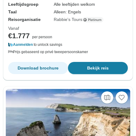
Leeftijdsgroep
Alle leeftijden welkom
Taal
Alleen: Engels
Reisorganisatie
Rabbie's Tours
Vanaf
€1.777
per persoon
Aanmelden
to unlock savings
Prijs gebaseerd op privé tweepersoonskamer
Download brochure
Bekijk reis