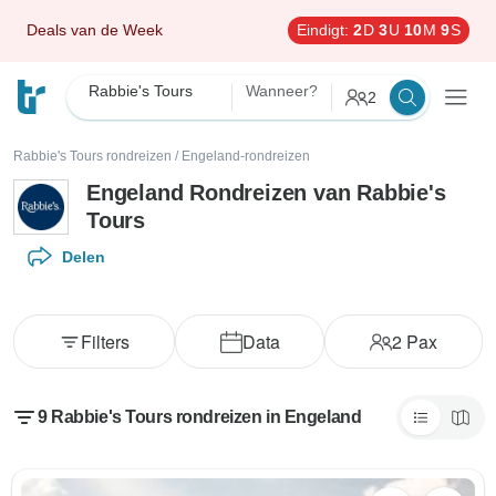
Deals van de Week
Eindigt:
2
D
3
U
10
M
8
S
Rabbie's Tours
Wanneer?
2
Rabbie's Tours rondreizen
/
Engeland-rondreizen
Engeland Rondreizen van Rabbie's
Tours
Delen
Filters
Data
2
Pax
9 Rabbie's Tours rondreizen in Engeland