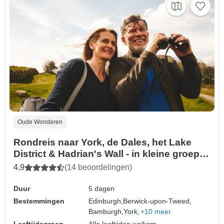
Oude Wonderen
Rondreis naar York, de Dales, het Lake
District & Hadrian's Wall - in kleine groep -
vanuit Edinburgh - incl. toegangsprijzen - 5
4,9
(14 beoordelingen)
dagen
Duur
5 dagen
Bestemmingen
Edinburgh,
Berwick-upon-Tweed,
Bamburgh,
York,
+10 meer