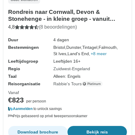
Rondreis naar Cornwall, Devon &
Stonehenge - in kleine groep - vanuit
Bristol - 4 dagen
4,8
(8 beoordelingen)
Duur
4 dagen
Bestemmingen
Bristol,
Dunster,
Tintagel,
Falmouth,
St Ives,
Land's End,
+8 meer
Leeftijdsgroep
Leeftijden 16+
Regio
Zuidwest-Engeland
Taal
Alleen: Engels
Reisorganisatie
Rabbie's Tours
Vanaf
€823
per persoon
Aanmelden
to unlock savings
Prijs gebaseerd op privé tweepersoonskamer
Download brochure
Bekijk reis