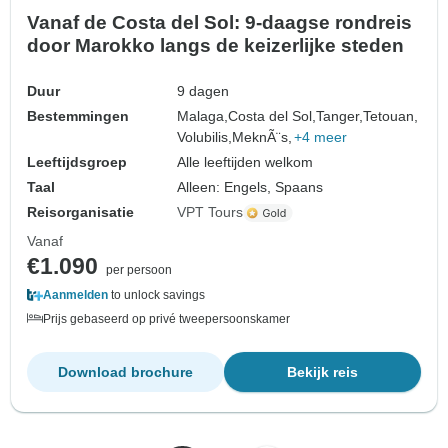
Vanaf de Costa del Sol: 9-daagse rondreis
door Marokko langs de keizerlijke steden
Duur
9 dagen
Bestemmingen
Malaga,
Costa del Sol,
Tanger,
Tetouan,
Volubilis,
MeknÃ¨s,
+4 meer
Leeftijdsgroep
Alle leeftijden welkom
Taal
Alleen: Engels, Spaans
Reisorganisatie
VPT Tours
Vanaf
€1.090
per persoon
Aanmelden
to unlock savings
Prijs gebaseerd op privé tweepersoonskamer
Download brochure
Bekijk reis