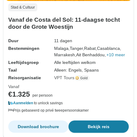
Stad & Cultuur
Vanaf de Costa del Sol: 11-daagse tocht
door de Grote Woestijn
Duur
11 dagen
Bestemmingen
Malaga,
Tanger,
Rabat,
Casablanca,
Marrakesh,
Ait Benhaddou,
+10 meer
Leeftijdsgroep
Alle leeftijden welkom
Taal
Alleen: Engels, Spaans
Reisorganisatie
VPT Tours
Vanaf
€1.325
per persoon
Aanmelden
to unlock savings
Prijs gebaseerd op privé tweepersoonskamer
Download brochure
Bekijk reis