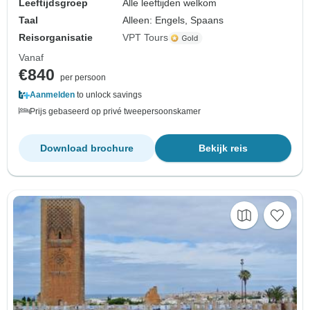
Leeftijdsgroep
Alle leeftijden welkom
Taal
Alleen: Engels, Spaans
Reisorganisatie
VPT Tours
Vanaf
€840
per persoon
Aanmelden
to unlock savings
Prijs gebaseerd op privé tweepersoonskamer
Download brochure
Bekijk reis