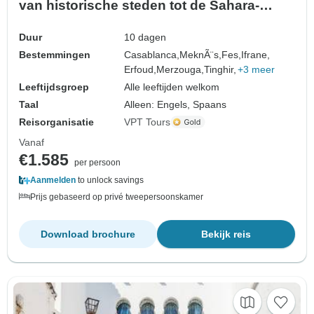
van historische steden tot de Sahara-
woestijn
Duur
10 dagen
Bestemmingen
Casablanca,
MeknÃ¨s,
Fes,
Ifrane,
Erfoud,
Merzouga,
Tinghir,
+3 meer
Leeftijdsgroep
Alle leeftijden welkom
Taal
Alleen: Engels, Spaans
Reisorganisatie
VPT Tours
Vanaf
€1.585
per persoon
Aanmelden
to unlock savings
Prijs gebaseerd op privé tweepersoonskamer
Download brochure
Bekijk reis