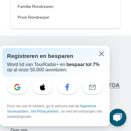
Familie Rondreizen
Privé Rondreizen
Excellent
Registreren en besparen
10.000+
reviews op
Word lid van TourRadar+ en
bespaar tot 7%
op al onze 50.000 avonturen.
Geassocieerd met
Door me aan te melden, ga ik akkoord met de
Algemene
Voorwaarden
,
het Privacybeleid
, en met het ontvangen van
marketingmails.
Bedrijf
Over ons