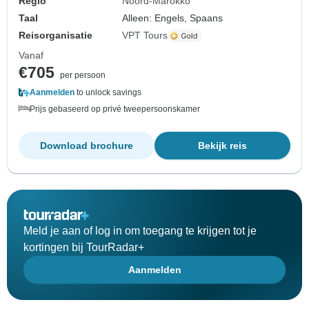
Regio
Noord-Marokko
Taal
Alleen: Engels, Spaans
Reisorganisatie
VPT Tours
Vanaf
€705
per persoon
Aanmelden
to unlock savings
Prijs gebaseerd op privé tweepersoonskamer
Download brochure
Bekijk reis
Meld je aan of log in om toegang te krijgen tot je
kortingen bij TourRadar+
Aanmelden