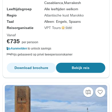
Casablanca,
Marrakesh
Leeftijdsgroep
Alle leeftijden welkom
Regio
Atlantische kust Marokko
Taal
Alleen: Engels, Spaans
Reisorganisatie
VPT Tours
Vanaf
€735
per persoon
Aanmelden
to unlock savings
Prijs gebaseerd op privé tweepersoonskamer
Download brochure
Bekijk reis