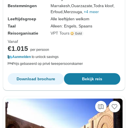
Bestemmingen
Marrakesh,
Ouarzazate,
Todra kloof,
Erfoud,
Merzouga,
+4 meer
Leeftijdsgroep
Alle leeftijden welkom
Taal
Alleen: Engels, Spaans
Reisorganisatie
VPT Tours
Vanaf
€1.015
per persoon
Aanmelden
to unlock savings
Prijs gebaseerd op privé tweepersoonskamer
Download brochure
Bekijk reis