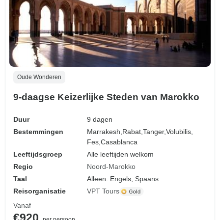
Oude Wonderen
9-daagse Keizerlijke Steden van Marokko
Duur
9 dagen
Bestemmingen
Marrakesh,
Rabat,
Tanger,
Volubilis,
Fes,
Casablanca
Leeftijdsgroep
Alle leeftijden welkom
Regio
Noord-Marokko
Taal
Alleen: Engels, Spaans
Reisorganisatie
VPT Tours
Vanaf
€920
per persoon