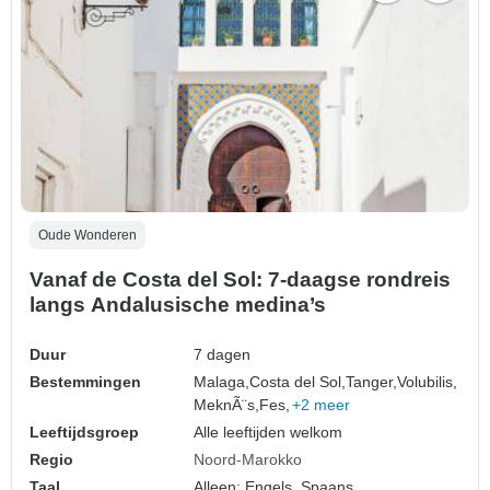
Oude Wonderen
Vanaf de Costa del Sol: 7-daagse rondreis
langs Andalusische medina’s
Duur
7 dagen
Bestemmingen
Malaga,
Costa del Sol,
Tanger,
Volubilis,
MeknÃ¨s,
Fes,
+2 meer
Leeftijdsgroep
Alle leeftijden welkom
Regio
Noord-Marokko
Taal
Alleen: Engels, Spaans