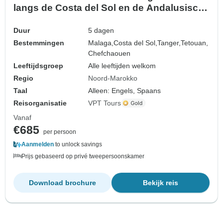
langs de Costa del Sol en de Andalusische
medina’s
Duur
5 dagen
Bestemmingen
Malaga,
Costa del Sol,
Tanger,
Tetouan,
Chefchaouen
Leeftijdsgroep
Alle leeftijden welkom
Regio
Noord-Marokko
Taal
Alleen: Engels, Spaans
Reisorganisatie
VPT Tours
Vanaf
€685
per persoon
Aanmelden
to unlock savings
Prijs gebaseerd op privé tweepersoonskamer
Download brochure
Bekijk reis