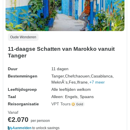
Oude Wonderen
11-daagse Schatten van Marokko vanuit
Tanger
Duur
11 dagen
Bestemmingen
Tanger,
Chefchaouen,
Casablanca,
MeknÃ¨s,
Fes,
Ifrane,
+7 meer
Leeftijdsgroep
Alle leeftijden welkom
Taal
Alleen: Engels, Spaans
Reisorganisatie
VPT Tours
Vanaf
€2.070
per persoon
Aanmelden
to unlock savings