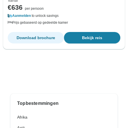
Vanaf
€636
per persoon
Aanmelden
to unlock savings
Prijs gebaseerd op gedeelde kamer
Download brochure
Bekijk reis
Topbestemmingen
Afrika
Azië