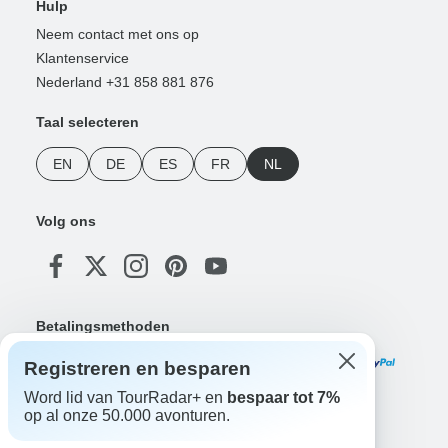
Hulp
Neem contact met ons op
Klantenservice
Nederland +31 858 881 876
Taal selecteren
EN
DE
ES
FR
NL
Volg ons
Betalingsmethoden
Registreren en besparen
Word lid van TourRadar+ en
bespaar tot 7%
op al onze 50.000 avonturen.
Download onze app