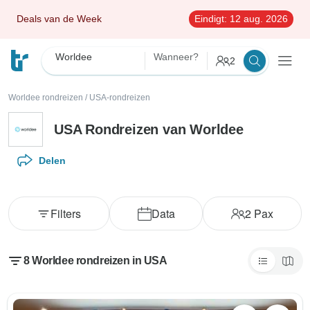
Deals van de Week
Eindigt:
12 aug. 2026
Worldee
Wanneer?
2
Worldee rondreizen
/
USA-rondreizen
USA Rondreizen van Worldee
Delen
Filters
Data
2
Pax
8 Worldee rondreizen in USA