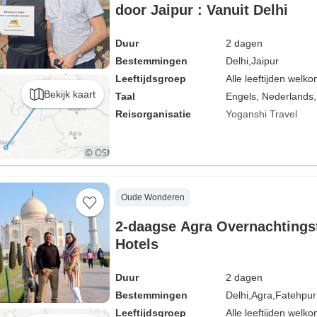
door Jaipur : Vanuit Delhi
Duur
2 dagen
Bestemmingen
Delhi,
Jaipur
Leeftijdsgroep
Alle leeftijden welk
Bekijk kaart
Taal
Engels, Nederlands,
Reisorganisatie
Yoganshi Travel
Oude Wonderen
2-daagse Agra Overnachtingst
Hotels
Duur
2 dagen
Bestemmingen
Delhi,
Agra,
Fatehpur 
Leeftijdsgroep
Alle leeftijden welk