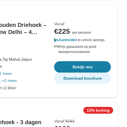
Vanaf
Gouden Driehoek –
€225
ew Delhi – 4
per persoon
Aanmelden
to unlock savings
Prijs gebaseerd op privé
tweepersoonskamer
a,
Taj Mahal,
Jaipur
om
Bekijk reis
1 meer
Download brochure
,
+2 meer
ys
13% korting
Vanaf
€191
ehoek - 3 dagen