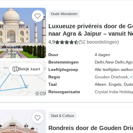
Oude Wonderen
Luxueuze privéreis door de 
naar Agra & Jaipur – vanuit N
dagen
4,9
(52 beoordelingen)
Duur
4 dagen
Bestemmingen
Delhi,
New Delhi,
Agr
Bekijk kaart
Leeftijdsgroep
Alle leeftijden welk
Regio
Gouden Driehoek
+
Taal
Alleen: Engels, Duits
Reisorganisatie
Crystal India Holida
Stad & Cultuur
Rondreis door de Gouden Dri