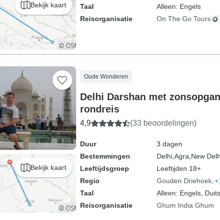
Bekijk kaart
Taal
Alleen: Engels
Reisorganisatie
On The Go Tours
Oude Wonderen
Delhi Darshan met zonsopgan
rondreis
4,9
(33 beoordelingen)
Duur
3 dagen
Bestemmingen
Delhi,
Agra,
New Delh
Bekijk kaart
Leeftijdsgroep
Leeftijden 18+
Regio
Gouden Driehoek
+
Taal
Alleen: Engels, Duits
Reisorganisatie
Ghum India Ghum