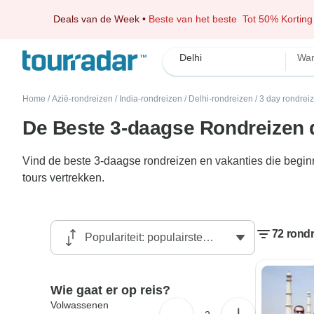
Deals van de Week
•
Beste van het beste
Tot 50% Korting
Delhi
Wan
Home
/
Azië-rondreizen
/
India-rondreizen
/
Delhi-rondreizen
/
3 day rondrei
De Beste 3-daagse Rondreizen d
Vind de beste 3-daagse rondreizen en vakanties die begin
tours vertrekken.
72 rondr
Wie gaat er op reis?
Volwassenen