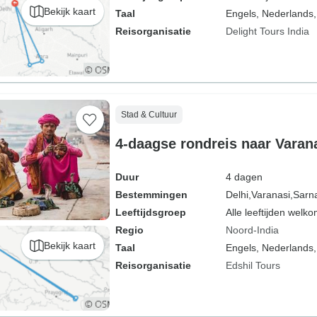
Bekijk kaart
Taal
Engels, Nederlands,
Reisorganisatie
Delight Tours India
Stad & Cultuur
4-daagse rondreis naar Varana
Duur
4 dagen
Bestemmingen
Delhi,
Varanasi,
Sarn
Leeftijdsgroep
Alle leeftijden welk
Regio
Noord-India
Bekijk kaart
Taal
Engels, Nederlands,
Reisorganisatie
Edshil Tours