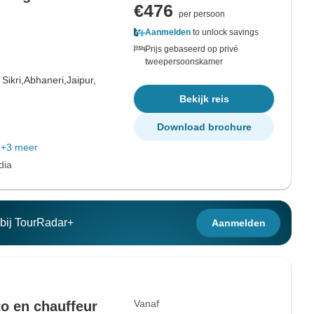
€476
per persoon
Aanmelden
to unlock savings
Prijs gebaseerd op privé
tweepersoonskamer
Sikri,
Abhaneri,
Jaipur,
Bekijk reis
Download brochure
+3 meer
dia
n bij TourRadar+
Aanmelden
Vanaf
o en chauffeur