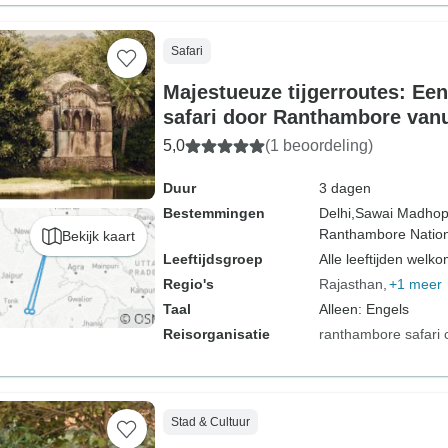
Safari
Majestueuze tijgerroutes: Ee
safari door Ranthambore vanui
5,0
(1 beoordeling)
Duur
3 dagen
Bestemmingen
Delhi,
Sawai Madhop
Ranthambore Nation
Bekijk kaart
Leeftijdsgroep
Alle leeftijden welk
Regio's
Rajasthan
+1 meer
Taal
Alleen: Engels
Reisorganisatie
ranthambore safari 
Stad & Cultuur