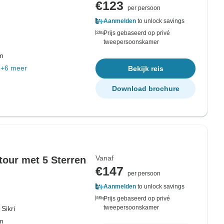
€123
per persoon
Aanmelden
to unlock savings
Prijs gebaseerd op privé
tweepersoonskamer
om
+6 meer
Bekijk reis
Download brochure
Vanaf
our met 5 Sterren
€147
per persoon
Aanmelden
to unlock savings
Prijs gebaseerd op privé
tweepersoonskamer
Sikri
om