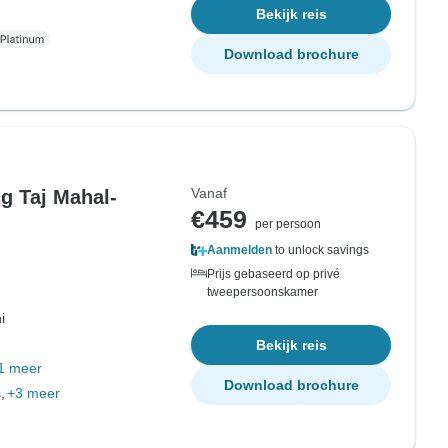
Bekijk reis
Download brochure
Vanaf
g Taj Mahal-
€459
per persoon
Aanmelden
to unlock savings
Prijs gebaseerd op privé
tweepersoonskamer
i
Bekijk reis
1 meer
Download brochure
,
+3 meer