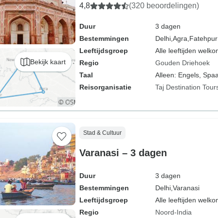
4,8
(320 beoordelingen)
Duur
3 dagen
Bestemmingen
Delhi,
Agra,
Fatehpur 
Leeftijdsgroep
Alle leeftijden welk
Bekijk kaart
Regio
Gouden Driehoek
Taal
Alleen: Engels, Spa
Reisorganisatie
Taj Destination Tour
Stad & Cultuur
Varanasi – 3 dagen
Duur
3 dagen
Bestemmingen
Delhi,
Varanasi
Leeftijdsgroep
Alle leeftijden welk
Regio
Noord-India