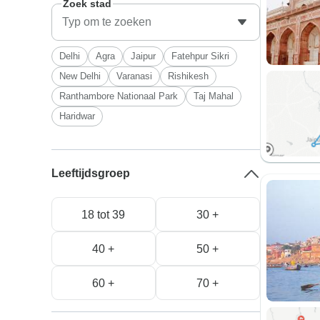
Zoek stad
Delhi
Agra
Jaipur
Fatehpur Sikri
New Delhi
Varanasi
Rishikesh
Ranthambore Nationaal Park
Taj Mahal
Haridwar
Leeftijdsgroep
18 tot 39
30 +
40 +
50 +
60 +
70 +