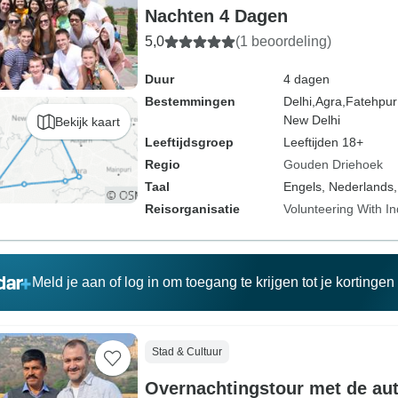
Nachten 4 Dagen
5,0
(1 beoordeling)
Duur
4 dagen
Bestemmingen
Delhi,
Agra,
Fatehpur 
New Delhi
Bekijk kaart
Leeftijdsgroep
Leeftijden 18+
Regio
Gouden Driehoek
Taal
Engels, Nederlands,
Reisorganisatie
Volunteering With In
Meld je aan of log in om toegang te krijgen tot je kortinge
Stad & Cultuur
Overnachtingstour met de aut