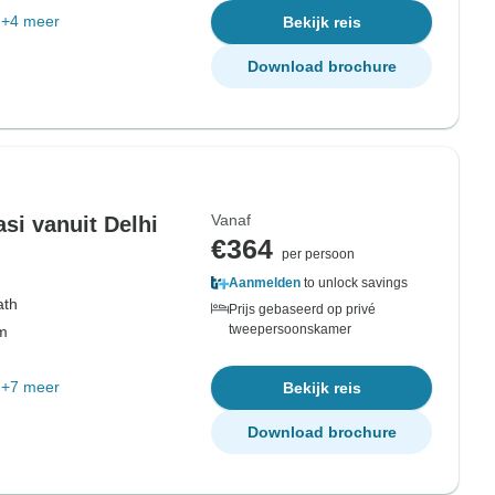
+4 meer
Bekijk reis
Download brochure
Vanaf
si vanuit Delhi
€364
per persoon
Aanmelden
to unlock savings
ath
Prijs gebaseerd op privé
tweepersoonskamer
om
+7 meer
Bekijk reis
Download brochure