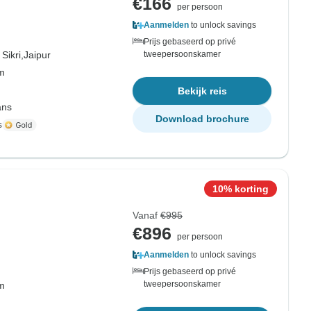
€166
per persoon
Aanmelden
to unlock savings
Prijs gebaseerd op privé
Sikri,
Jaipur
tweepersoonskamer
om
Bekijk reis
ans
Download brochure
s
10% korting
Vanaf
€995
€896
per persoon
Aanmelden
to unlock savings
Prijs gebaseerd op privé
tweepersoonskamer
om