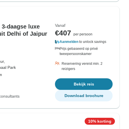
Vanaf
n 3-daagse luxe
€407
t Delhi of Jaipur
per persoon
Aanmelden
to unlock savings
Prijs gebaseerd op privé
tweepersoonskamer
ur,
Reservering vereist min. 2
aal Park
reizigers
om
Bekijk reis
Download brochure
consultants
10% korting