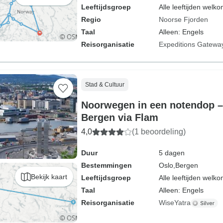
Leeftijdsgroep
Alle leeftijden welk
Regio
Noorse Fjorden
Taal
Alleen: Engels
Reisorganisatie
Expeditions Gatewa
Stad & Cultuur
Noorwegen in een notendop –
Bergen via Flam
4,0
(1 beoordeling)
Duur
5 dagen
Bestemmingen
Oslo,
Bergen
Bekijk kaart
Leeftijdsgroep
Alle leeftijden welk
Taal
Alleen: Engels
Reisorganisatie
WiseYatra