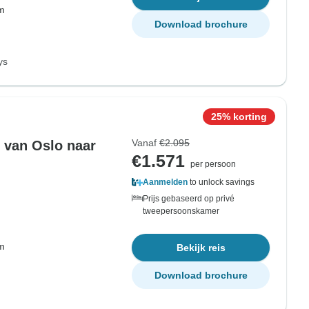
om
Download brochure
ys
25% korting
Vanaf
€2.095
 van Oslo naar
€1.571
per persoon
Aanmelden
to unlock savings
Prijs gebaseerd op privé
tweepersoonskamer
om
Bekijk reis
Download brochure