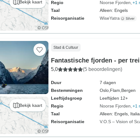
Bekijk kaart
Regio
Noorse Fjorden
+1 
Taal
Alleen: Engels
Reisorganisatie
WiseYatra
Stad & Cultuur
Fantastische fjorden - per tre
5,0
(5 beoordelingen)
Duur
7 dagen
Bestemmingen
Oslo,
Flam,
Bergen
Leeftijdsgroep
Leeftijden 12+
Bekijk kaart
Regio
Noorse Fjorden
+1 
Taal
Alleen: Engels, Itali
Reisorganisatie
V.O.S – Vision of Sc