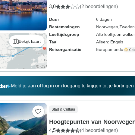
3,0
(2 beoordelingen)
Duur
6 dagen
Bestemmingen
Noorwegen
Zweden
Leeftijdsgroep
Alle leeftijden welk
Bekijk kaart
Taal
Alleen: Engels
Reisorganisatie
Europamundo
Meld je aan of log in om toegang te krijgen tot je kortinge
Stad & Cultuur
Hoogtepunten van Noorwege
4,5
(4 beoordelingen)