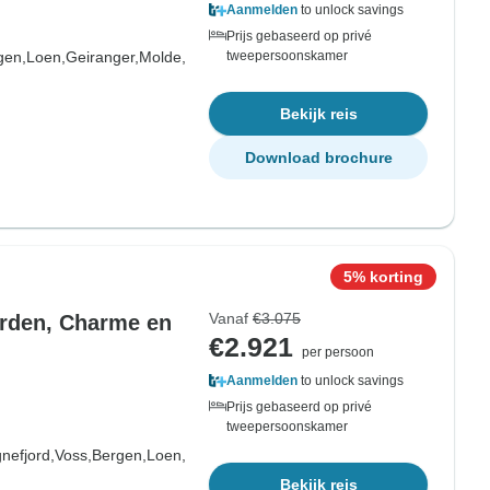
Aanmelden
to unlock savings
Prijs gebaseerd op privé
gen,
Loen,
Geiranger,
Molde,
tweepersoonskamer
Bekijk reis
Download brochure
5% korting
Vanaf
€3.075
rden, Charme en
€2.921
per persoon
Aanmelden
to unlock savings
Prijs gebaseerd op privé
tweepersoonskamer
nefjord,
Voss,
Bergen,
Loen,
Bekijk reis