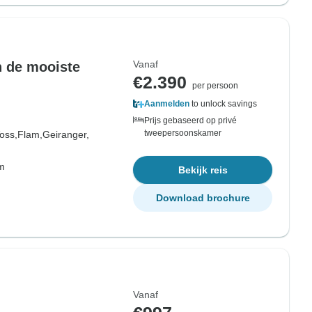
Vanaf
n de mooiste
€2.390
per persoon
Aanmelden
to unlock savings
Prijs gebaseerd op privé
tweepersoonskamer
oss,
Flam,
Geiranger,
om
Bekijk reis
Download brochure
Vanaf