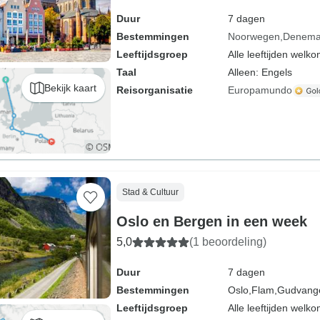
Duur
7 dagen
Bestemmingen
Noorwegen
Denema
Leeftijdsgroep
Alle leeftijden welk
Taal
Alleen: Engels
Bekijk kaart
Reisorganisatie
Europamundo
Stad & Cultuur
Oslo en Bergen in een week
5,0
(1 beoordeling)
Duur
7 dagen
Bestemmingen
Oslo,
Flam,
Gudvang
Leeftijdsgroep
Alle leeftijden welk