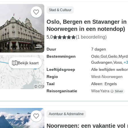
Stad & Cultuur
Oslo, Bergen en Stavanger in
Noorwegen in een notendop)
5,0
(1 beoordeling)
Duur
7 dagen
Bestemmingen
Oslo,
Gol,
Geilo,
Myrd
Gudvangen,
Voss,
+
Bekijk kaart
Leeftijdsgroep
Alle leeftijden welk
Regio
West-Noorwegen
Taal
Alleen: Engels
Reisorganisatie
WiseYatra
Avontuur & Adrenaline
Noorwegen: een vakantie vol