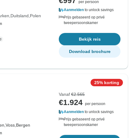
€997
per persoon
Aanmelden
to unlock savings
rken
Duitsland
Polen
Prijs gebaseerd op privé
tweepersoonskamer
om
Bekijk reis
Download brochure
25% korting
Vanaf
€2.565
€1.924
per persoon
Aanmelden
to unlock savings
Prijs gebaseerd op privé
en,
Voss,
Bergen
tweepersoonskamer
om