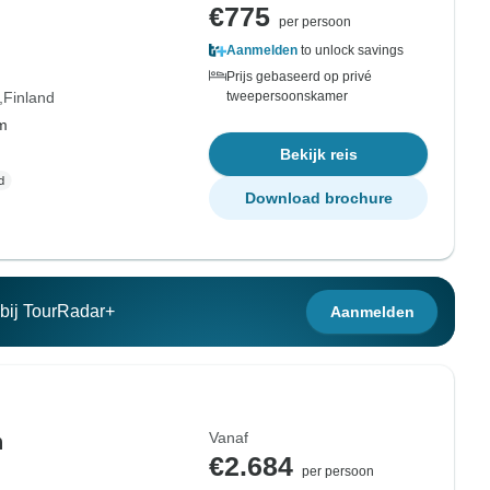
€775
per persoon
Aanmelden
to unlock savings
Prijs gebaseerd op privé
Finland
tweepersoonskamer
om
Bekijk reis
Download brochure
n bij TourRadar+
Aanmelden
Vanaf
n
€2.684
per persoon