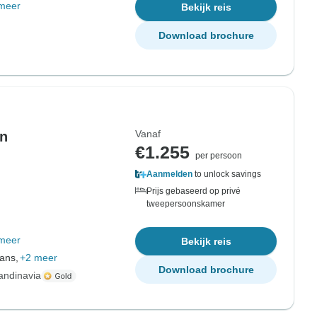
meer
Bekijk reis
Download brochure
Vanaf
in
€1.255
per persoon
Aanmelden
to unlock savings
Prijs gebaseerd op privé
tweepersoonskamer
meer
Bekijk reis
aans,
+2 meer
Download brochure
andinavia