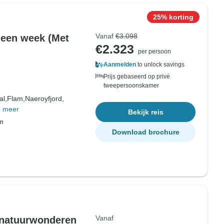
25% korting
Vanaf
€3.098
 een week (Met
€2.323
per persoon
Aanmelden
to unlock savings
Prijs gebaseerd op privé
tweepersoonskamer
al,
Flam,
Naeroyfjord,
3 meer
Bekijk reis
om
Download brochure
Vanaf
 natuurwonderen