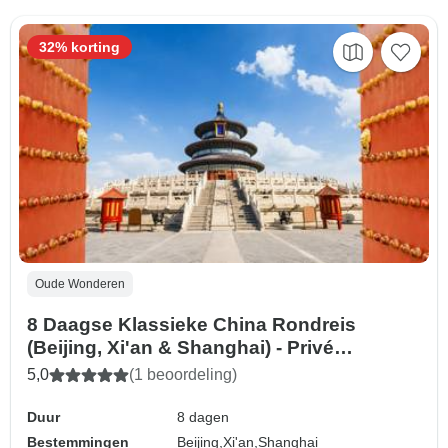
32% korting
Oude Wonderen
8 Daagse Klassieke China Rondreis
(Beijing, Xi'an & Shanghai) - Privé
Rondreis
5,0
(1 beoordeling)
Duur
8 dagen
Bestemmingen
Beijing,
Xi'an,
Shanghai