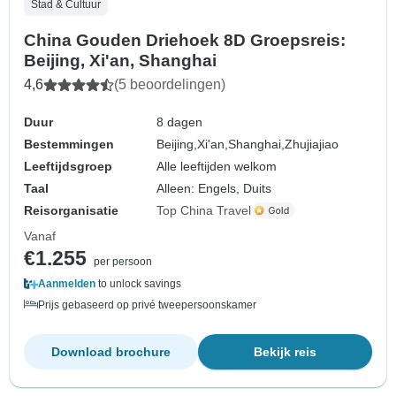
Stad & Cultuur
China Gouden Driehoek 8D Groepsreis:
Beijing, Xi'an, Shanghai
4,6
(5 beoordelingen)
Duur
8 dagen
Bestemmingen
Beijing,
Xi'an,
Shanghai,
Zhujiajiao
Leeftijdsgroep
Alle leeftijden welkom
Taal
Alleen: Engels, Duits
Reisorganisatie
Top China Travel
Vanaf
€1.255
per persoon
Aanmelden
to unlock savings
Prijs gebaseerd op privé tweepersoonskamer
Download brochure
Bekijk reis