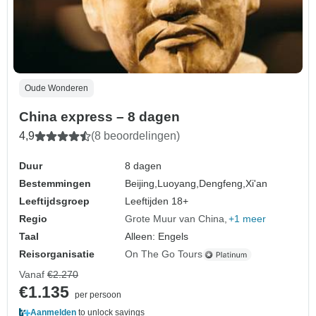
Oude Wonderen
China express – 8 dagen
4,9
(8 beoordelingen)
Duur
8 dagen
Bestemmingen
Beijing,
Luoyang,
Dengfeng,
Xi'an
Leeftijdsgroep
Leeftijden 18+
Regio
Grote Muur van China
+1 meer
Taal
Alleen: Engels
Reisorganisatie
On The Go Tours
Vanaf
€2.270
€1.135
per persoon
Aanmelden
to unlock savings