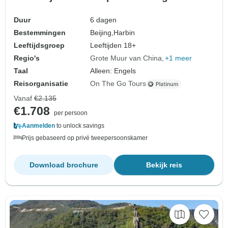
Duur
6 dagen
Bestemmingen
Beijing,
Harbin
Leeftijdsgroep
Leeftijden 18+
Regio's
Grote Muur van China
+1 meer
Taal
Alleen: Engels
Reisorganisatie
On The Go Tours
Vanaf
€2.135
€1.708
per persoon
Aanmelden
to unlock savings
Prijs gebaseerd op privé tweepersoonskamer
Download brochure
Bekijk reis