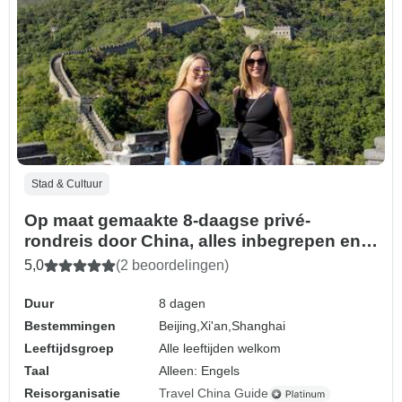
Stad & Cultuur
Op maat gemaakte 8-daagse privé-
rondreis door China, alles inbegrepen en
met volledige begeleiding
5,0
(2 beoordelingen)
Duur
8 dagen
Bestemmingen
Beijing,
Xi'an,
Shanghai
Leeftijdsgroep
Alle leeftijden welkom
Taal
Alleen: Engels
Reisorganisatie
Travel China Guide