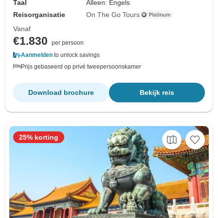
Taal
Alleen: Engels
Reisorganisatie
On The Go Tours
Vanaf
€1.830
per persoon
Aanmelden
to unlock savings
Prijs gebaseerd op privé tweepersoonskamer
Download brochure
Bekijk reis
25% korting