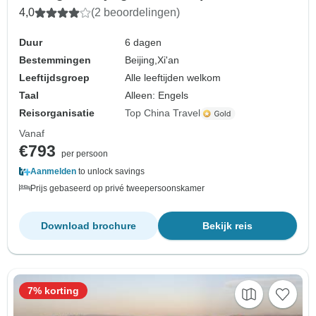
4,0
(2 beoordelingen)
Duur
6 dagen
Bestemmingen
Beijing,
Xi'an
Leeftijdsgroep
Alle leeftijden welkom
Taal
Alleen: Engels
Reisorganisatie
Top China Travel
Vanaf
€793
per persoon
Aanmelden
to unlock savings
Prijs gebaseerd op privé tweepersoonskamer
Download brochure
Bekijk reis
7% korting