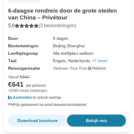
6-daagse rondreis door de grote steden
van China – Privétour
5,0
(3 beoordelingen)
Duur
6 dagen
Bestemmingen
Beijing,
Shanghai
Leeftijdsgroep
Alle leeftijden welkom
Taal
Engels, Nederlands,
+7 meer
Reisorganisatie
Vietnam Tour Fun
Vanaf
€942
€641
per persoon
+€389 lokale betalingen
Aanmelden
to unlock savings
Prijs gebaseerd op privé tweepersoonskamer
Download brochure
Bekijk reis