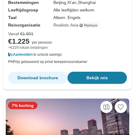
Bestemmingen
Beijing,
Xi'an,
Shanghai
Leeftijdsgroep
Alle leeftijden welkom
Taal
Alleen: Engels
Reisorganisatie
Realistic Asia
Vanaf
€1.801
€1.225
per persoon
+€329 lokale betalingen
Aanmelden
to unlock savings
Prijs gebaseerd op privé tweepersoonskamer
Download brochure
Bekijk reis
7% korting