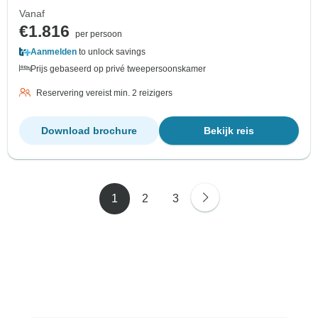
Vanaf
€1.816
per persoon
Aanmelden
to unlock savings
Prijs gebaseerd op privé tweepersoonskamer
Reservering vereist min. 2 reizigers
Download brochure
Bekijk reis
1
2
3