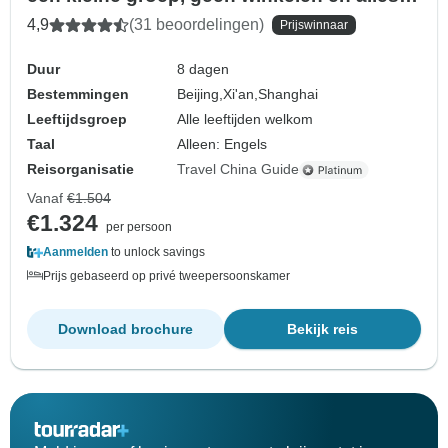
inbegrepen
4,9
(31 beoordelingen)
Prijswinnaar
Duur
8 dagen
Bestemmingen
Beijing,
Xi'an,
Shanghai
Leeftijdsgroep
Alle leeftijden welkom
Taal
Alleen: Engels
Reisorganisatie
Travel China Guide
Vanaf
€1.504
€1.324
per persoon
Aanmelden
to unlock savings
Prijs gebaseerd op privé tweepersoonskamer
Download brochure
Bekijk reis