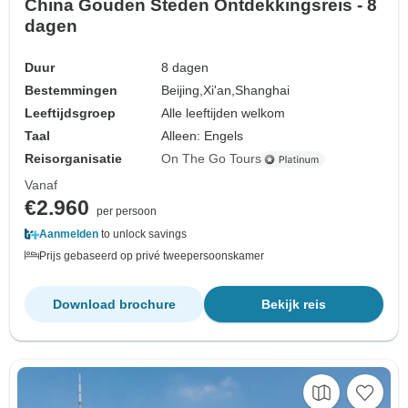
China Gouden Steden Ontdekkingsreis - 8
dagen
Duur
8 dagen
Bestemmingen
Beijing,
Xi'an,
Shanghai
Leeftijdsgroep
Alle leeftijden welkom
Taal
Alleen: Engels
Reisorganisatie
On The Go Tours
Vanaf
€2.960
per persoon
Aanmelden
to unlock savings
Prijs gebaseerd op privé tweepersoonskamer
Download brochure
Bekijk reis