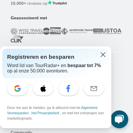
10.000+
reviews op
Geassocieerd met
Registreren en besparen
Word lid van TourRadar+ en
bespaar tot 7%
Bedrijf
op al onze 50.000 avonturen.
Over ons
Vacatures
Solliciteer nu!
Reizigers
Win een avontuur
Doe nu mee!
Door me aan te melden, ga ik akkoord met de
Algemene
Waarom TourRadar?
Voorwaarden
,
het Privacybeleid
, en met het ontvangen van
Na je boeking
marketingmails.
Annuleringsvoorwaarden
Community