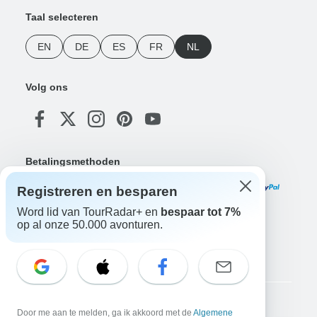
Taal selecteren
EN
DE
ES
FR
NL
Volg ons
Betalingsmethoden
Registreren en besparen
Word lid van TourRadar+ en
bespaar tot 7%
op al onze 50.000 avonturen.
Download onze app
Copyright © TourRadar. Alle rechten voorbehouden.
Door me aan te melden, ga ik akkoord met de
Algemene