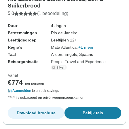
Suikerbrood
5,0
(1 beoordeling)
Duur
4 dagen
Bestemmingen
Rio de Janeiro
Leeftijdsgroep
Leeftijden 12+
Regio's
Mata Atlantica
+1 meer
Taal
Alleen: Engels, Spaans
Reisorganisatie
People Travel and Experience
Vanaf
€774
per persoon
Aanmelden
to unlock savings
Prijs gebaseerd op privé tweepersoonskamer
Download brochure
Bekijk reis