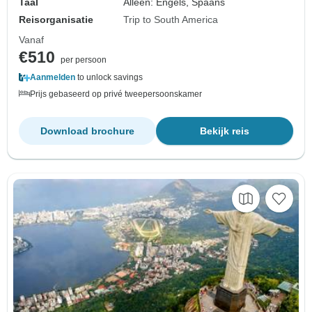
Taal
Alleen: Engels, Spaans
Reisorganisatie
Trip to South America
Vanaf
€510
per persoon
Aanmelden
to unlock savings
Prijs gebaseerd op privé tweepersoonskamer
Download brochure
Bekijk reis