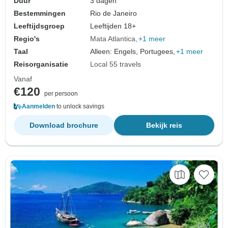
Duur
3 dagen
Bestemmingen
Rio de Janeiro
Leeftijdsgroep
Leeftijden 18+
Regio's
Mata Atlantica
+1 meer
Taal
Alleen: Engels, Portugees,
+1 meer
Reisorganisatie
Local 55 travels
Vanaf
€120
per persoon
Aanmelden
to unlock savings
Download brochure
Bekijk reis