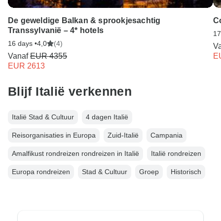
De geweldige Balkan & sprookjesachtig
C
Transsylvanië – 4* hotels
17
16 days •
4,0
(4)
V
Vanaf
EUR 4355
E
EUR 2613
Blijf Italië verkennen
Italië Stad & Cultuur
4 dagen Italië
Reisorganisaties in Europa
Zuid-Italië
Campania
Amalfikust rondreizen rondreizen in Italië
Italië rondreizen
Europa rondreizen
Stad & Cultuur
Groep
Historisch