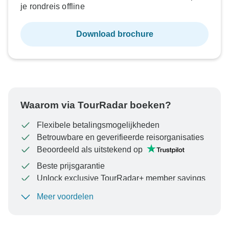
je rondreis offline
Download brochure
Waarom via TourRadar boeken?
Flexibele betalingsmogelijkheden
Betrouwbare en geverifieerde reisorganisaties
Beoordeeld als uitstekend op
Beste prijsgarantie
Unlock exclusive TourRadar+ member savings
Meer voordelen
Om uw betaling te beschermen en ervoor te zorgen
dat uw boeking in Oostenrijk wordt verwerkt, moet u
nooit geld overmaken of communiceren buiten de