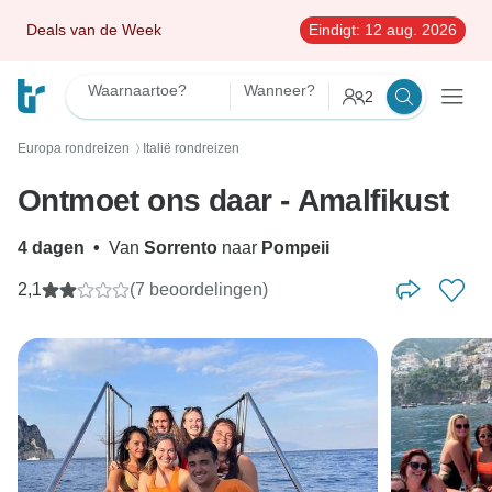
Deals van de Week
Eindigt:
12 aug. 2026
Waarnaartoe?
Wanneer?
2
Europa rondreizen
Italië rondreizen
〉
Ontmoet ons daar - Amalfikust
4 dagen
•
Van
Sorrento
naar
Pompeii
2,1
(7 beoordelingen)