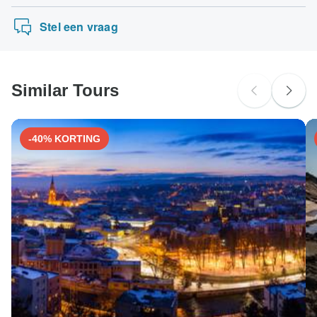
De volgende kaarten worden geaccepteerd voor
Thailand & Vietnam - Feel Free Travel
rondreizen van "Smart Trip'': Visa, Maestro, Mastercard,
Stel een vraag
American Express of PayPal. TourRadar brengt GEEN
extra kosten in rekening voor het gebruik van een van
deze betaalmethoden.
Similar Tours
-40% KORTING