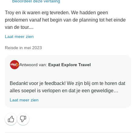
Beoordeel deze vertaling
Troy en ik waren erg tevreden. We hadden geen
problemen vanaf het begin van de planning tot het einde
van de tour....
Laat meer zien
Reisde in mei 2023
Antwoord van:
Expat Explore Travel
Bedankt voor je feedback! We zijn blij om te horen dat
alles soepel is verlopen en dat je een geweldige
ervaring hebt gehad met Luke. We waarderen je
Laat meer zien
vriendelijke woorden en zijn blij dat je van de
rondleiding hebt genoten! We kijken er al naar uit om
je in de toekomst weer te mogen verwelkomen op een
tour met ons!