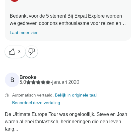
Bedankt voor de 5 sterren! Bij Expat Explore worden
we gedreven door ons enthousiasme voor reizen en
avontuur, en we doen er alles aan om
Laat meer zien
toegankelijkheid voor iedereen te garanderen. Onze
reizen zijn energiek, gevuld met diverse ervaringen,
3
met als doel elke reiziger op een betaalbare manier
heel Europa te laten ontdekken. We zijn verheugd dat
je een immense waarde hebt gevonden in je reis en
kijken er naar uit om je terug te verwelkomen voor je
Brooke
B
volgende avontuur met Expat Explore!
5,0
•
januari 2020
Automatisch vertaald.
Bekijk in originele taal
Beoordeel deze vertaling
De Ultimate Europe Tour was ongelooflijk. Steve en Josh
waren allebei fantastisch, herinneringen die een leven
lang...