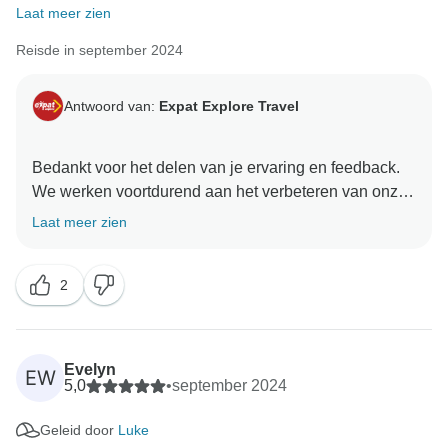
Laat meer zien
Reisde in september 2024
Antwoord van:
Expat Explore Travel
Bedankt voor het delen van je ervaring en feedback.
We werken voortdurend aan het verbeteren van onze
reizen en waarderen je suggesties over het tempo en
Laat meer zien
de kwaliteit van het hotel. Om reizigers te helpen zich
voor te bereiden, hebben we een Helpcentrum op
2
onze website geplaatst met gedetailleerde informatie
over de vereiste wandel- en fitnessniveaus en met
richtlijnen over het dragen van bagage, vooral
wanneer liften beperkt zijn. We hopen dat dit
Evelyn
EW
duidelijkheid verschaft en toekomstige reizigers helpt
5,0
•
september 2024
Geleid door
Luke