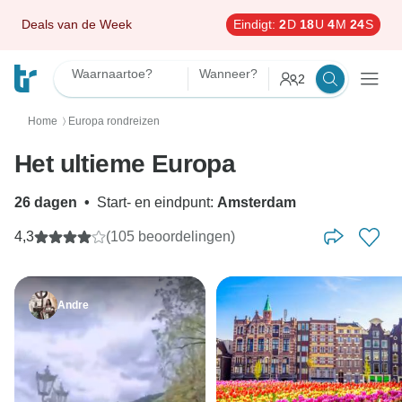
Deals van de Week
Eindigt:
2
D
18
U
4
M
23
S
Waarnaartoe?
Wanneer?
2
Home
Europa rondreizen
〉
Het ultieme Europa
26 dagen
•
Start- en eindpunt:
Amsterdam
4,3
(105 beoordelingen)
Andre