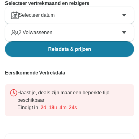
Selecteer vertrekmaand en reizigers
Selecteer datum
2
Volwassenen
Reisdata & prijzen
Eerstkomende Vertrekdata
Haast je, deals zijn maar een beperkte tijd
beschikbaar!
Eindigt in
2
d
18
u
4
m
23
s