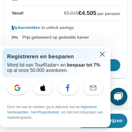
€4.505
€5.015
Vanaf:
per persoon
Aanmelden
to unlock savings
Prijs gebaseerd op gedeelde kamer
Reserveer plaats voor 48u
Registreren en besparen
Word lid van TourRadar+ en
bespaar tot 7%
Kies deze reisdata
op al onze 50.000 avonturen.
Directe bevestiging
-17%
Vanaf Maandag
Tot Vrijdag
Door me aan te melden, ga ik akkoord met de
Algemene
5 jul. 2027
30 jul. 2027
Voorwaarden
,
het Privacybeleid
, en met het ontvangen van
Vanaf
€5.015
marketingmails.
Reisdata & prijzen
€
4.155
per persoon
Engels