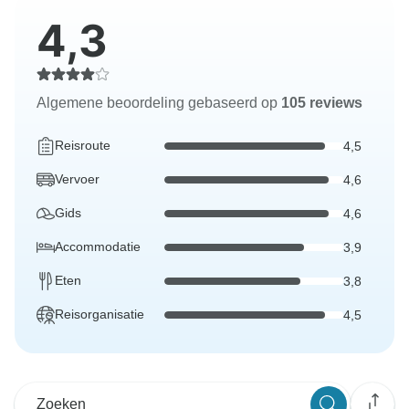
4,3
Algemene beoordeling gebaseerd op
105 reviews
Reisroute
4,5
Vervoer
4,6
Gids
4,6
Accommodatie
3,9
Eten
3,8
Reisorganisatie
4,5