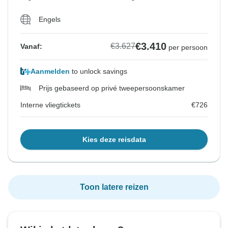
Interne vliegtickets
Interne vliegtickets
Engels
€726
€726
€3.410
€3.627
Vanaf:
per persoon
Bekijk vergelijkbare rondreizen voor deze data
Bekijk vergelijkbare rondreizen voor deze data
Aanmelden
to unlock savings
Prijs gebaseerd op privé tweepersoonskamer
Interne vliegtickets
€726
Kies deze reisdata
Toon latere reizen