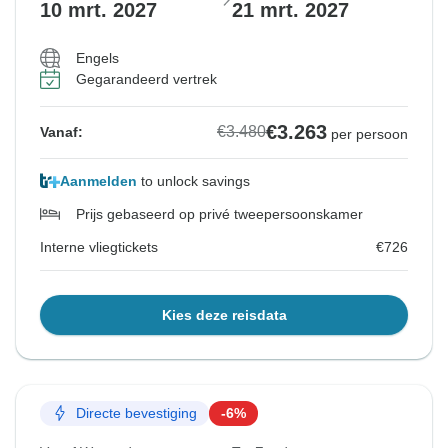
10 mrt. 2027
21 mrt. 2027
Engels
Gegarandeerd vertrek
€3.263
€3.480
Vanaf:
per persoon
Aanmelden
to unlock savings
Prijs gebaseerd op privé tweepersoonskamer
Interne vliegtickets
€726
Kies deze reisdata
Directe bevestiging
-6%