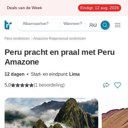
Deals van de Week
Eindigt:
12 aug. 2026
Waarnaartoe?
Wanneer?
2
Peru rondreizen
Amazone Regenwoud rondreizen
〉
Peru pracht en praal met Peru
Amazone
12 dagen
•
Start- en eindpunt:
Lima
5,0
(1 beoordeling)