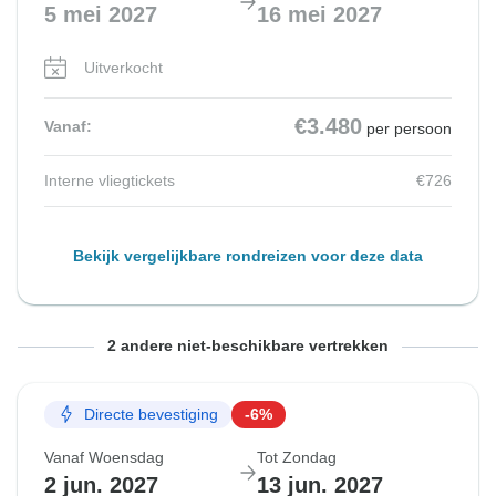
5 mei 2027
16 mei 2027
Uitverkocht
€3.480
Vanaf:
per persoon
Interne vliegtickets
€726
Bekijk vergelijkbare rondreizen voor deze data
Vanaf Woensdag
Vanaf Woensdag
Tot Zondag
Tot Zondag
2 andere niet-beschikbare vertrekken
12 mei 2027
19 mei 2027
23 mei 2027
30 mei 2027
Directe bevestiging
-6%
Uitverkocht
Uitverkocht
Vanaf Woensdag
Tot Zondag
€3.627
€3.480
2 jun. 2027
13 jun. 2027
Vanaf:
Vanaf:
per persoon
per persoon