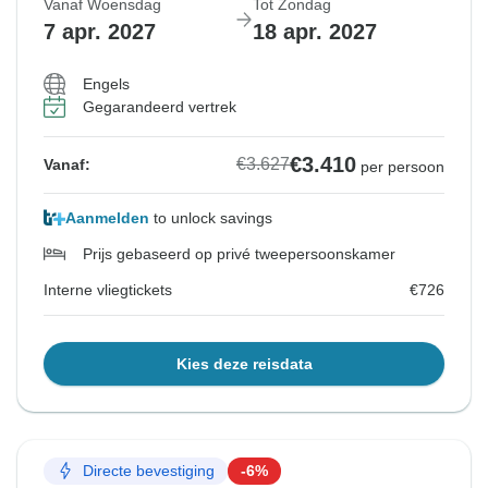
Vanaf Woensdag
Tot Zondag
7 apr. 2027
18 apr. 2027
Engels
Gegarandeerd vertrek
€3.410
€3.627
Vanaf:
per persoon
Aanmelden
to unlock savings
Prijs gebaseerd op privé tweepersoonskamer
Interne vliegtickets
€726
Kies deze reisdata
Directe bevestiging
-6%