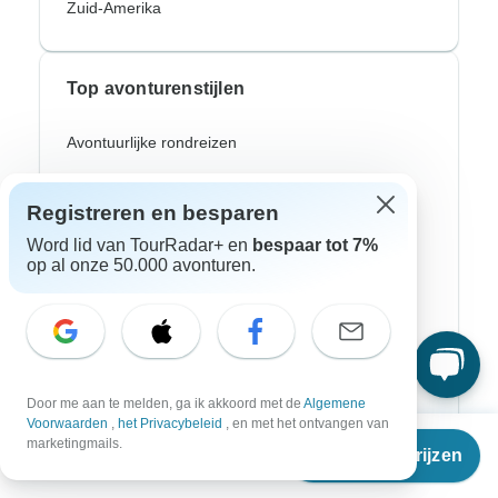
Zuid-Amerika
Top avonturenstijlen
Avontuurlijke rondreizen
Fiets Rondreizen
Registreren en besparen
Noorderlicht
Word lid van TourRadar+ en
bespaar tot 7%
op al onze 50.000 avonturen.
Riviercruises
Afrika Safari
Wandeltochten
Culturele Rondreizen
Door me aan te melden, ga ik akkoord met de
Algemene
Voorwaarden
,
het Privacybeleid
, en met het ontvangen van
Bus Rondreizen
Vanaf
€3.410
marketingmails.
Reisdata & prijzen
€
3.193
per persoon
Trein / Spoor Reizen